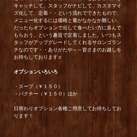
キャッチして、スタッフがナビして、カスタマイ
ズ化して、定着・・という流れでできたもので、
メニュー化するには価格と量がなかなか難しい、
だったらオプションで出して食べたい方に喜んで
もらおう、という趣旨で定着しました。いつもス
タッフがアップグレードしてくれるサロンゴラン
チなのです・・ありがたや～～皆さまのお越しを
お待ちしております♬
オプショ
ンいろいろ
・スープ（￥１５０）
・パクチー（￥１５０）ほか
日替わりオプション各種ご用意してお待ちしてお
ります！