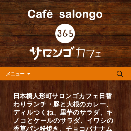
人形町の音楽カフェ『365カフェ』より
最新情報をお届けします。
人形町の『365(サロンゴ)カフ
ェ』よりお知らせ
コンテンツへ移動
検
メニュー
索:
日本橋人形町サロンゴカフェ日替
わりランチ・豚と大根のカレー、
ディルつくね、里芋のサラダ、キ
ノコとケールのサラダ、イワシの
香草パン粉焼き、チョコバナナム