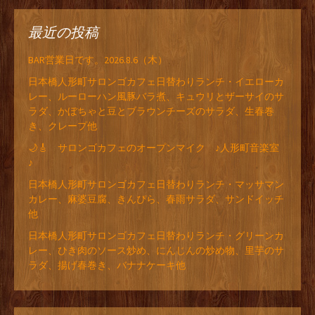
最近の投稿
BAR営業日です。2026.8.6（木）
日本橋人形町サロンゴカフェ日替わりランチ・イエローカ
レー、ルーローハン風豚バラ煮、キュウリとザーサイのサ
ラダ、かぼちゃと豆とブラウンチーズのサラダ、生春巻
き、クレープ他
🌙🎸 サロンゴカフェのオープンマイク ♪人形町音楽室
♪
日本橋人形町サロンゴカフェ日替わりランチ・マッサマン
カレー、麻婆豆腐、きんぴら、春雨サラダ、サンドイッチ
他
日本橋人形町サロンゴカフェ日替わりランチ・グリーンカ
レー、ひき肉のソース炒め、にんじんの炒め物、里芋のサ
ラダ、揚げ春巻き、バナナケーキ他