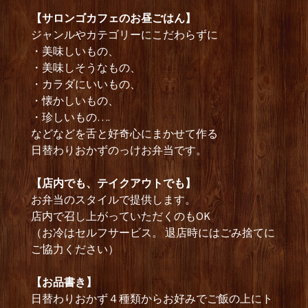
【サロンゴカフェのお昼ごはん】
ジャンルやカテゴリーにこだわらずに
・美味しいもの、
・美味しそうなもの、
・カラダにいいもの、
・懐かしいもの、
・珍しいもの….
などなどを舌と好奇心にまかせて作る
日替わりおかずのっけお弁当です。
【店内でも、テイクアウトでも】
お弁当のスタイルで提供します。
店内で召し上がっていただくのもOK
（お冷はセルフサービス。 退店時にはごみ捨てに
ご協力ください）
【お品書き】
日替わりおかず４種類からお好みでご飯の上にト