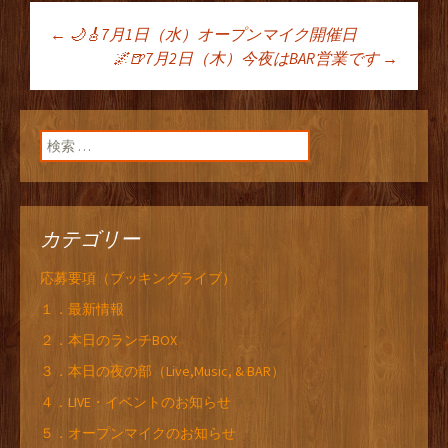
←
🌙🎸7月1日（水）オープンマイク開催日
投稿ナビゲーショ
🌌🍺7月2日（木）今夜はBAR営業です
→
ン
検索:
カテゴリー
応募要項（ブッキングライブ）
１．最新情報
２．本日のランチBOX
３．本日の夜の部（Live,Music, & BAR）
４．LIVE・イベントのお知らせ
５．オープンマイクのお知らせ