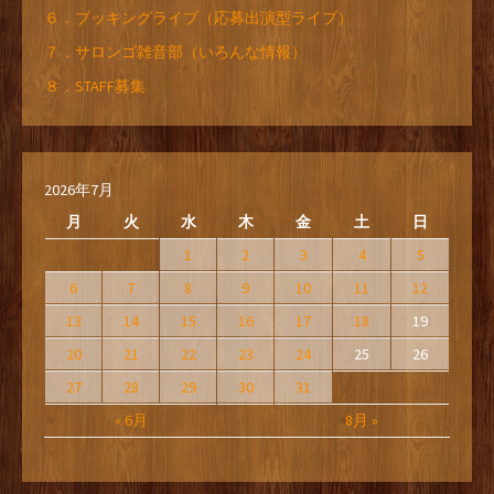
６．ブッキングライブ（応募出演型ライブ）
７．サロンゴ雑音部（いろんな情報）
８．STAFF募集
2026年7月
月
火
水
木
金
土
日
1
2
3
4
5
6
7
8
9
10
11
12
13
14
15
16
17
18
19
20
21
22
23
24
25
26
27
28
29
30
31
« 6月
8月 »