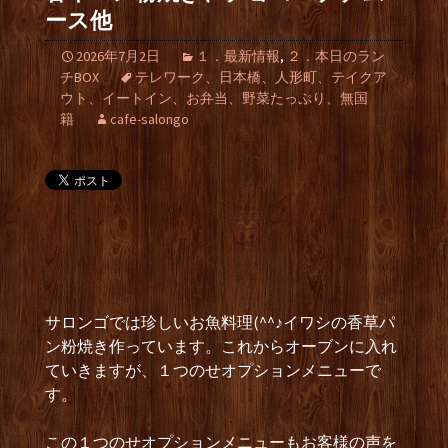
ース他
2026年7月2日
１．最新情報
,
２．本日のラン
チBOX
テレワーク、日本橋、人形町、テイクア
ウト、イートイン、お弁当、野菜たっぷり、無国
籍
cafe-salongo
サロンゴでは珍しいお魚料理(^^♪イワシの香草パ
ン粉焼き作っています。これからオーブンに入れ
ていきますが、１つのせオプションメニューで
す。
この１つのせオプションメニューもお客様の声を