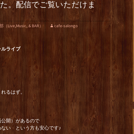
しました。配信でご覧いただけま
ve,Music, & BAR）
cafe-salongo
ャルライブ
くれるはず。
画公開）があるので
ない という方も安心です♪