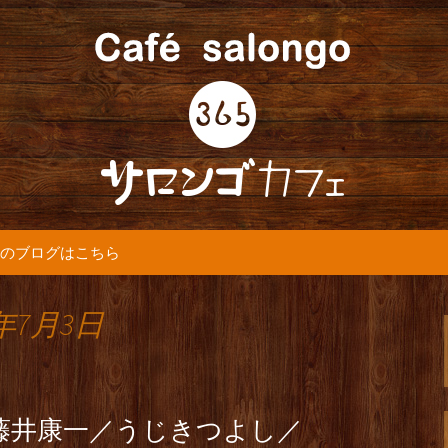
5カフェ』より最新情報をお届けします。
365(サロンゴ)
のブログはこちら
年7月3日
E 藤井康一／うじきつよし／