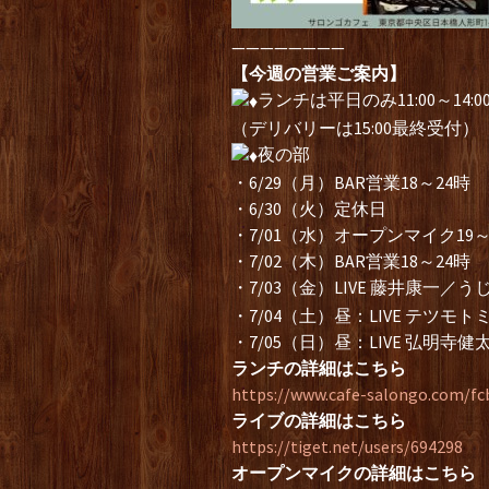
————————
【今週の営業ご案内】
ランチは平日のみ11:00～14:0
（デリバリーは15:00最終受付）
夜の部
・6/29（月）BAR営業18～24時
・6/30（火）定休日
・7/01（水）オープンマイク19
・7/02（木）BAR営業18～24時
・7/03（金）LIVE 藤井康一／うじ
・7/04（土）昼：LIVE テツモ
・7/05（日）昼：LIVE 弘明寺健
ランチの詳細はこちら
https://www.cafe-salongo.com/fc
ライブの詳細はこちら
https://tiget.net/users/694298
オープンマイクの詳細はこちら