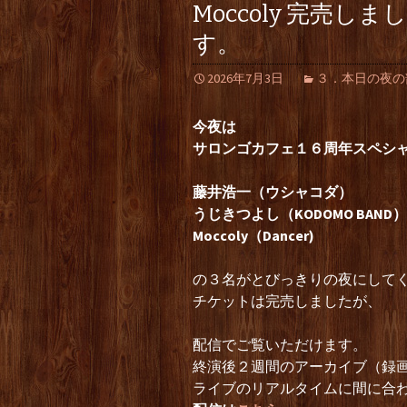
Moccoly 完売
す。
2026年7月3日
３．本日の夜の部（Li
今夜は
サロンゴカフェ１６周年スペシ
藤井浩一（ウシャコダ）
うじきつよし（KODOMO BAND）
Moccoly（Dancer)
の３名がとびっきりの夜にして
チケットは完売しましたが、
配信でご覧いただけます。
終演後２週間のアーカイブ（録
ライブのリアルタイムに間に合わ