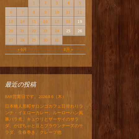
1
2
3
4
5
6
7
8
9
10
11
12
13
14
15
16
17
18
19
20
21
22
23
24
25
26
27
28
29
30
31
« 6月
8月 »
最近の投稿
BAR営業日です。2026.8.6（木）
日本橋人形町サロンゴカフェ日替わりラ
ンチ・イエローカレー、ルーローハン風
豚バラ煮、キュウリとザーサイのサラ
ダ、かぼちゃと豆とブラウンチーズのサ
ラダ、生春巻き、クレープ他