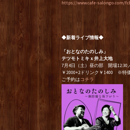
https://www.cafe-salongo.com/f
◆新着ライブ情報◆
「おとなのたのしみ」
テツモトミキｘ井上大地
7月4日（土）昼の部 開場12:30／
￥2000+2ドリンク￥1400 ※特
ご予約は
コチラ