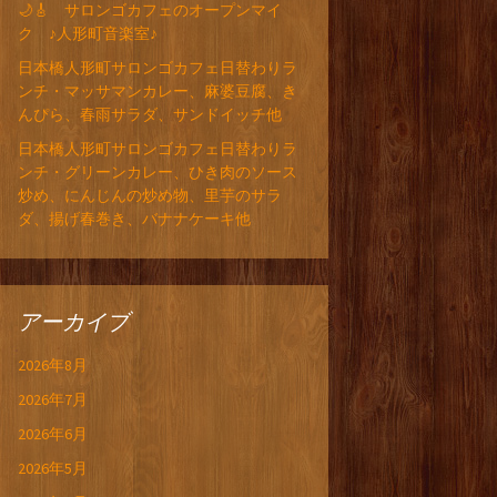
🌙🎸 サロンゴカフェのオープンマイ
ク ♪人形町音楽室♪
日本橋人形町サロンゴカフェ日替わりラ
ンチ・マッサマンカレー、麻婆豆腐、き
んぴら、春雨サラダ、サンドイッチ他
日本橋人形町サロンゴカフェ日替わりラ
ンチ・グリーンカレー、ひき肉のソース
炒め、にんじんの炒め物、里芋のサラ
ダ、揚げ春巻き、バナナケーキ他
アーカイブ
2026年8月
2026年7月
2026年6月
2026年5月