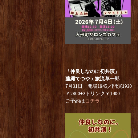
「仲良しなのに初共演」
藤縄てつやｘ旅流草一郎
7月31日 開場1845／開演1930
￥2800+2ドリンク￥1400
ご予約は
コチラ