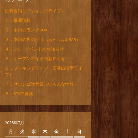
応募要項（ブッキングライブ）
１．最新情報
２．本日のランチBOX
３．本日の夜の部（Live,Music, & BAR）
４．LIVE・イベントのお知らせ
５．オープンマイクのお知らせ
６．ブッキングライブ（応募出演型ライ
ブ）
７．サロンゴ雑音部（いろんな情報）
８．STAFF募集
2026年7月
月
火
水
木
金
土
日