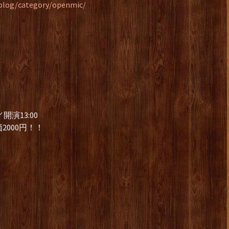
cblog/category/openmic/
開演13:00
価2000円！！