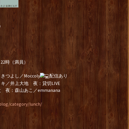
0
～22時（満員）
きつよし／Moccoly
配信あり
トミキ／井上大地 夜：貸切LIVE
太 夜：森山あこ／emmanana
blog/category/lunch/