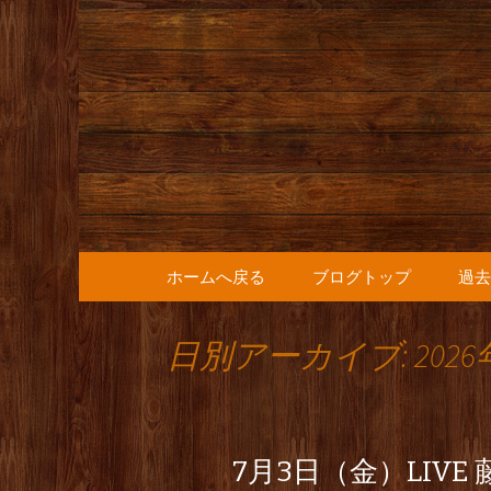
人形町の音楽カフェ『36
人形町の『
知らせ
コンテンツへ移動
ホームへ戻る
ブログトップ
過去
日別アーカイブ: 2026
7月3日（金）LIV