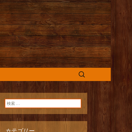
カフェ』よりお
検
索:
検索:
カテゴリー