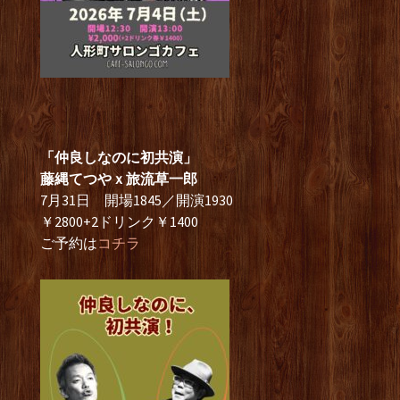
「仲良しなのに初共演」
藤縄てつやｘ旅流草一郎
7月31日 開場1845／開演1930
￥2800+2ドリンク￥1400
ご予約は
コチラ