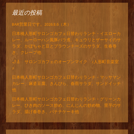
最近の投稿
BAR営業日です。2026.8.6（木）
日本橋人形町サロンゴカフェ日替わりランチ・イエローカ
レー、ルーローハン風豚バラ煮、キュウリとザーサイのサ
ラダ、かぼちゃと豆とブラウンチーズのサラダ、生春巻
き、クレープ他
🌙🎸 サロンゴカフェのオープンマイク ♪人形町音楽室
♪
日本橋人形町サロンゴカフェ日替わりランチ・マッサマン
カレー、麻婆豆腐、きんぴら、春雨サラダ、サンドイッチ
他
日本橋人形町サロンゴカフェ日替わりランチ・グリーンカ
レー、ひき肉のソース炒め、にんじんの炒め物、里芋のサ
ラダ、揚げ春巻き、バナナケーキ他