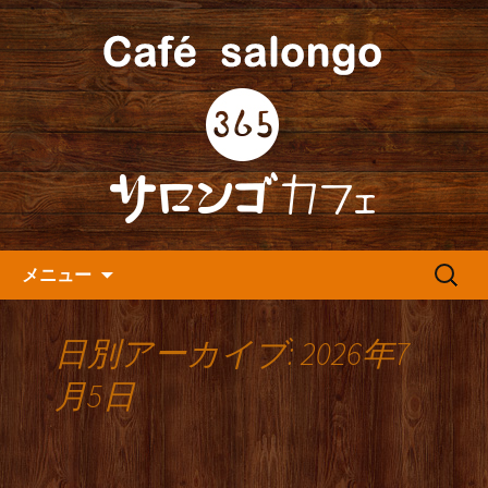
人形町の音楽カフェ『365カフェ』より
最新情報をお届けします。
人形町の『365(サロンゴ)カフ
ェ』よりお知らせ
コンテンツへ移動
検
メニュー
索:
日別アーカイブ: 2026年7
月5日