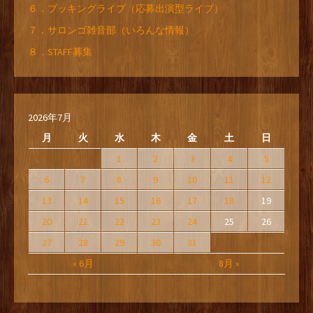
６．ブッキングライブ（応募出演型ライブ）
７．サロンゴ雑音部（いろんな情報）
８．STAFF募集
2026年7月
月
火
水
木
金
土
日
1
2
3
4
5
6
7
8
9
10
11
12
13
14
15
16
17
18
19
20
21
22
23
24
25
26
27
28
29
30
31
« 6月
8月 »