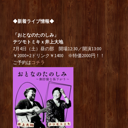
◆新着ライブ情報◆
「おとなのたのしみ」
テツモトミキｘ井上大地
7月4日（土）昼の部 開場12:30／開演13:00
￥2000+2ドリンク￥1400 ※特価2000円！！
ご予約は
コチラ