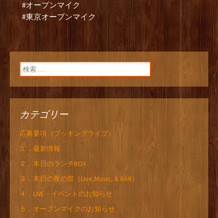
#オープンマイク
#東京オープンマイク
検索:
カテゴリー
応募要項（ブッキングライブ）
１．最新情報
２．本日のランチBOX
３．本日の夜の部（Live,Music, & BAR）
４．LIVE・イベントのお知らせ
５．オープンマイクのお知らせ