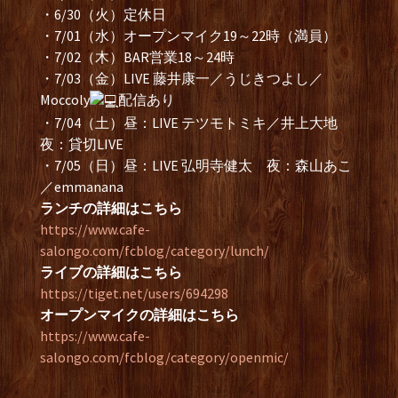
・6/30（火）定休日
・7/01（水）オープンマイク19～22時（満員）
・7/02（木）BAR営業18～24時
・7/03（金）LIVE 藤井康一／うじきつよし／
Moccoly
配信あり
・7/04（土）昼：LIVE テツモトミキ／井上大地
夜：貸切LIVE
・7/05（日）昼：LIVE 弘明寺健太 夜：森山あこ
／emmanana
ランチの詳細はこちら
https://www.cafe-
salongo.com/fcblog/category/lunch/
ライブの詳細はこちら
https://tiget.net/users/694298
オープンマイクの詳細はこちら
https://www.cafe-
salongo.com/fcblog/category/openmic/