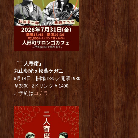
「二人寄席」
丸山朝光ｘ松葉ケガニ
8月14日 開場1845／開演1930
￥2800+2ドリンク￥1400
ご予約は
コチラ