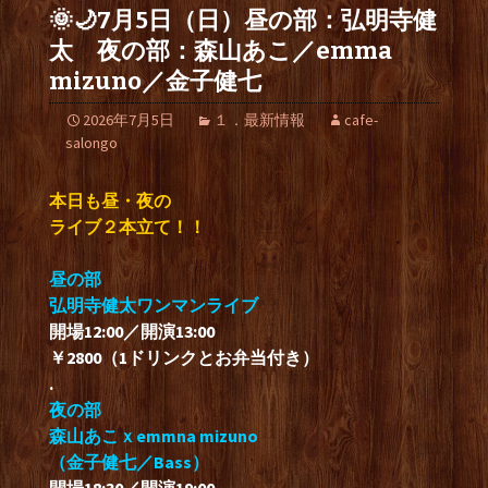
🌞🌙7月5日（日）昼の部：弘明寺健
太 夜の部：森山あこ／emma
mizuno／金子健七
2026年7月5日
１．最新情報
cafe-
salongo
本日も昼・夜の
ライブ２本立て！！
昼の部
弘明寺健太ワンマンライブ
開場12:00／開演13:00
￥2800（1ドリンクとお弁当付き）
.
夜の部
森山あこｘemmna mizuno
（金子健七／Bass）