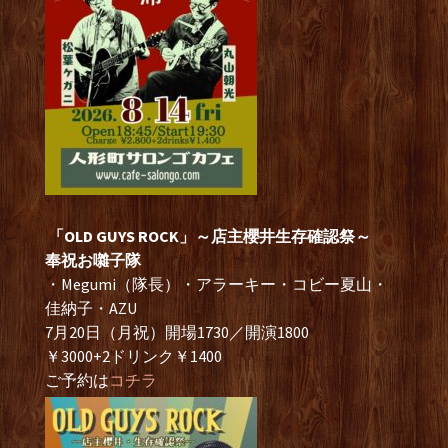
「OLD GUYS ROCK」～店主櫻井生存確認祭～
奉祝お囃子隊
・Megumi（隊長）・アラーキー・コビー夏山・
佳納子・AZU
7月20日（月祝）開場1730／開演1800
￥3000+2ドリンク￥1400
ご予約は
コチラ