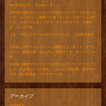
BAR営業日です。2026.8.6（木）
日本橋人形町サロンゴカフェ日替わりランチ・イエローカ
レー、ルーローハン風豚バラ煮、キュウリとザーサイのサ
ラダ、かぼちゃと豆とブラウンチーズのサラダ、生春巻
き、クレープ他
🌙🎸 サロンゴカフェのオープンマイク ♪人形町音楽室
♪
日本橋人形町サロンゴカフェ日替わりランチ・マッサマン
カレー、麻婆豆腐、きんぴら、春雨サラダ、サンドイッチ
他
日本橋人形町サロンゴカフェ日替わりランチ・グリーンカ
レー、ひき肉のソース炒め、にんじんの炒め物、里芋のサ
ラダ、揚げ春巻き、バナナケーキ他
アーカイブ
2026年8月