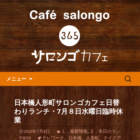
人形町の音楽カフェ『365カフェ』より
最新情報をお届けします。
人形町の『365(サロンゴ)カフ
ェ』よりお知らせ
コンテンツへ移動
検
メニュー
索:
日本橋人形町サロンゴカフェ日替
わりランチ・7月８日水曜日臨時休
業
2026年7月8日
１．最新情報
,
２．本日のラン
チBOX
テレワーク、日本橋、人形町、テイクア