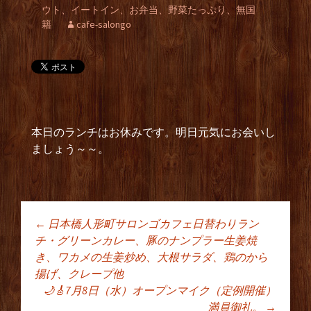
ウト、イートイン、お弁当、野菜たっぷり、無国
籍
cafe-salongo
本日のランチはお休みです。明日元気にお会いし
ましょう～～。
←
日本橋人形町サロンゴカフェ日替わりラン
投稿ナビゲーショ
チ・グリーンカレー、豚のナンプラー生姜焼
き、ワカメの生姜炒め、大根サラダ、鶏のから
揚げ、クレープ他
ン
🌙🎸7月8日（水）オープンマイク（定例開催）
満員御礼。
→