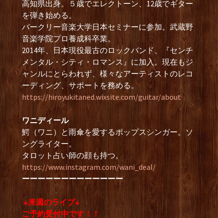
高知県出身。５歳でエレクトーン、12歳でギター
を弾き始める。
バークリー音楽大学日本セミナーに参加。武蔵野
音楽学院プロ養成科卒業。
2014年、日本現役最古のロックバンド、『センチ
メンタル・シティ・ロマンス』に加入。現在もジ
ャンルにとらわれず、様々なアーティストのレコ
ーディング、サポートを務める。
https://hiroyukitaned.wixsite.com/guitar/about
ワニディール
鰐（ワニ）と雨傘を愛するポップスシンガー。ソ
ングライター。
タロット占い師の顔も持つ。
https://www.instagram.com/wani_deal/
ーーーーーーーーーーーーー
↓来週のライブ↓
ご予約受付中です！！