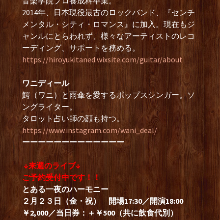
音楽学院プロ養成科卒業。
2014年、日本現役最古のロックバンド、『センチ
メンタル・シティ・ロマンス』に加入。現在もジ
ャンルにとらわれず、様々なアーティストのレコ
ーディング、サポートを務める。
https://hiroyukitaned.wixsite.com/guitar/about
ワニディール
鰐（ワニ）と雨傘を愛するポップスシンガー。ソ
ングライター。
タロット占い師の顔も持つ。
https://www.instagram.com/wani_deal/
ーーーーーーーーーーーーー
↓来週のライブ↓
ご予約受付中です！！
とある一夜のハーモニー
２月２３
日（金・祝） 開場17:30／開演18:00
￥2,000／当日券：＋￥500（共に飲食代別）