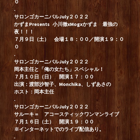
０
.
サロンゴカーニバルJuly２０２２
かずまPresents 小川徹xMogxかずま 最強の
夜！！！
７月９日（土） 会場１８：００／開演１９：０
０
.
サロンゴカーニバルJuly２０２２
岡本主任と「俺の女たち」スペシャル！
７月１０日（日） 開演１７：００
出演：渡部沙智子、Monchika、しずあさの
ホスト：岡本主任
.
サロンゴカーニバルJuly２０２２
サルーキ＝ アコースティックワンマンライブ
７月１６日（土） 開演１９：００
※インターネットでのライブ配信あり。
.