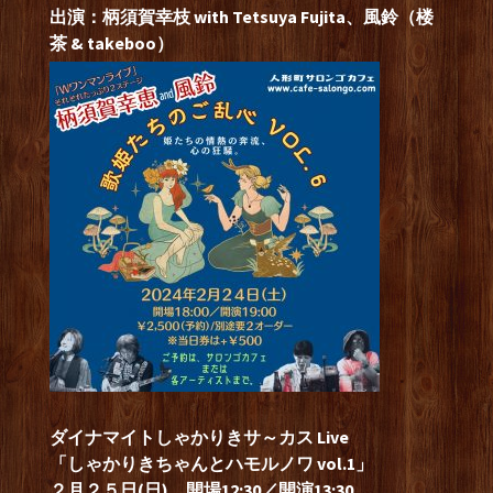
出演：柄須賀幸枝 with Tetsuya Fujita、風鈴（楼
茶 & takeboo）
ダイナマイトしゃかりきサ～カス Live
「しゃかりきちゃんとハモルノワ vol.1」
２月２５日(日) 開場12:30／開演13:30