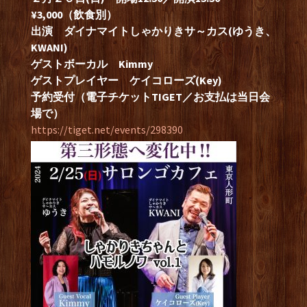
¥3,000（飲食別）
出演 ダイナマイトしゃかりきサ～カス(ゆうき、
KWANI)
ゲストボーカル Kimmy
ゲストプレイヤー ケイコローズ(Key)
予約受付（電子チケットTIGET／お支払は当日会
場で）
https://tiget.net/events/298390