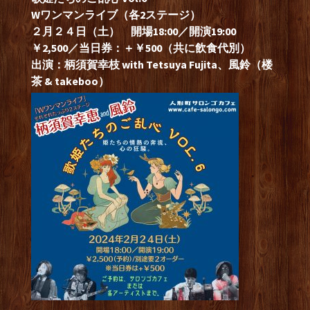
Wワンマンライブ（各2ステージ）
２月２４
日（土） 開場18:00／開演19:00
￥2,500／当日券：＋￥500（共に飲食代別）
出演：柄須賀幸枝 with Tetsuya Fujita、風鈴（楼
茶 & takeboo）