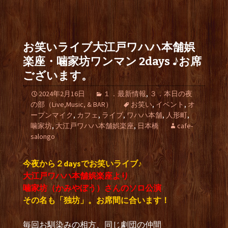
お笑いライブ大江戸ワハハ本舗娯
楽座・噛家坊ワンマン 2days ♪お席
ございます。
2024年2月16日
１．最新情報
,
３．本日の夜
の部（Live,Music, & BAR）
お笑い
,
イベント
,
オ
ープンマイク
,
カフェ
,
ライブ
,
ワハハ本舗
,
人形町
,
噛家坊
,
大江戸ワハハ本舗娯楽座
,
日本橋
cafe-
salongo
今夜から２daysでお笑いライブ♪
大江戸ワハハ本舗娯楽座より
噛家坊（かみやぼう）さんのソロ公演
その名も「独坊」。お席間に合います！
毎回お馴染みの相方、同じ劇団の仲間