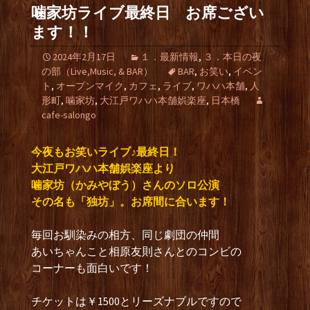
噛家坊ライブ最終日 お席ござい
ます！！
2024年2月17日
１．最新情報
,
３．本日の夜
の部（Live,Music, & BAR）
BAR
,
お笑い
,
イベン
ト
,
オープンマイク
,
カフェ
,
ライブ
,
ワハハ本舗
,
人
形町
,
噛家坊
,
大江戸ワハハ本舗娯楽座
,
日本橋
cafe-salongo
今夜もお笑いライブ♪最終日！
大江戸ワハハ本舗娯楽座より
噛家坊（かみやぼう）さんのソロ公演
その名も「独坊」。お席間に合います！
毎回お馴染みの相方、同じ劇団の仲間
あいちゃんこと相原友則さんとのコンビの
コーナーも面白いです！
チケットは￥1500とリーズナブルですので