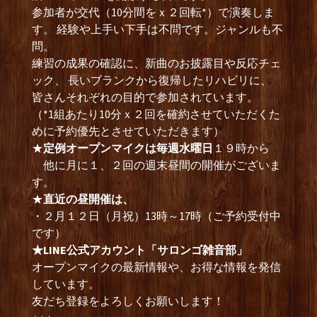
参加者が交代（10分間をｘ２回転*）で演奏しま
す。 経験や上手い下手は不問です。ジャンルも不
問。
練習の成果の確認に、新曲のお披露目や反応チェ
ック、 長いブランクから復帰したリハビリに、
皆さんそれぞれの目的で参加されています。
（*1組あたり10分ｘ２回を確約させていただくた
めに予約優先とさせていただきます）
★
定例オープンマイクは毎週水曜日
１９時から
他に月に１、２回の週末昼間の開催がございま
す。
★
直近の昼開催は、
・２月１２日（月祝）13時～17時（ご予約受付中
です）
★LINE公式アカウント「サロンゴ雑音部」
オープンマイクの最新情報や、お得な情報を発信
しています。
友だち登録をよろしくお願いします！