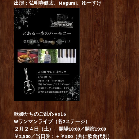
出演：弘明寺健太、Megumi、ゆーすけ
歌姫たちのご乱心 Vol.6
Wワンマンライブ（各2ステージ）
２月２４
日（土） 開場18:00／開演19:00
￥2,500／当日券：＋￥500（共に飲食代別）