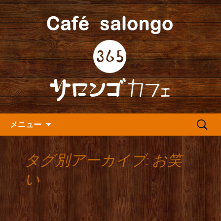
人形町の音楽カフェ『365カフェ』より
最新情報をお届けします。
人形町の『365(サロンゴ)カフ
ェ』よりお知らせ
コンテンツへ移動
検
メニュー
索:
タグ別アーカイブ: お笑
い