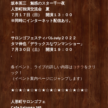
坂本英三 魅惑のスター千一夜
人形町独演交流会 夏
７月１７日（日） 開演１３：００
※同時にインターネット配信あり。
・
サロンゴフェスティバルJuly２０２２
タマ伸也「デラックスなワンマンショー」
７月３０日（土） 開演１９：００
.
各イベント、ライブの詳しい内容は
コチラ
をクリ
ック！
（イベント案内ページにジャンプします）
★☆★☆★☆★☆★☆★☆★☆★☆★☆★☆
人形町サロンゴフェ
Cafe Salongo 365