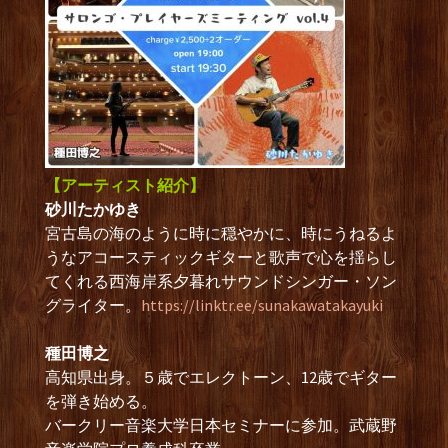
【アーティスト紹介】
砂川たかゆき
宮古島の海のように時に穏やかに、時にうねるよ
うなアコースティックギターと歌声で心を揺らし
てくれる西海岸系夕暮れサウンドシンガー・ソン
グライター。
https://linktr.ee/sunakawatakayuki
種田博之
高知県出身。５歳でエレクトーン、12歳でギター
を弾き始める。
バークリー音楽大学日本セミナーに参加。武蔵野