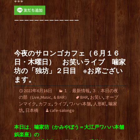
↓↓↓
ーーーーーーーーーーーーー
今夜のサロンゴカフェ（６月１６
日・木曜日） お笑いライブ 噛家
坊の「独坊」２日目 ※お席ござい
ます。
2022年6月16日
１．最新情報
,
３．本日の夜
の部（Live,Music, & BAR）
BAR
,
お笑い
,
オープ
ンマイク
,
カフェ
,
ライブ
,
ワハハ本舗
,
人形町
,
噛家
坊
,
日本橋
cafe-salongo
本日は、噛家坊（かみやぼう＝大江戸ワハハ本舗
娯楽座）の