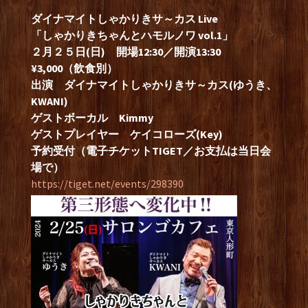
ダイナマイトしゃかりきサ～カス Live
「しゃかりきちゃんとハモルノワ vol.1」
２月２５日(日) 開場12:30／開演13:30
¥3,000（飲食別）
出演 ダイナマイトしゃかりきサ～カス(ゆうき、
KWANI)
ゲストボーカル Kimmy
ゲストプレイヤー ケイコローズ(Key)
予約受付（電子チケットTIGET／お支払は当日会
場で）
https://tiget.net/events/298390