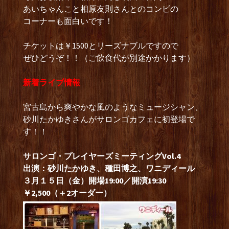
あいちゃんこと相原友則さんとのコンビの
コーナーも面白いです！
チケットは￥1500とリーズナブルですので
ぜひどうぞ！！（ご飲食代が別途かかります）
新着ライブ情報
宮古島から爽やかな風のようなミュージシャン、
砂川たかゆきさんがサロンゴカフェに初登場で
す！！
サロンゴ・プレイヤーズミーティングVol.4
出演：砂川たかゆき、種田博之、ワニディール
３月１５日（金）開場19:00／開演19:30
￥2,500（＋2オーダー）