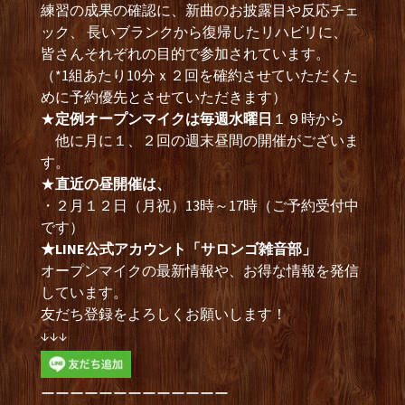
練習の成果の確認に、新曲のお披露目や反応チェ
ック、 長いブランクから復帰したリハビリに、
皆さんそれぞれの目的で参加されています。
（*1組あたり10分ｘ２回を確約させていただくた
めに予約優先とさせていただきます）
★
定例オープンマイクは毎週水曜日
１９時から
他に月に１、２回の週末昼間の開催がございま
す。
★
直近の昼開催は、
・２月１２日（月祝）13時～17時（ご予約受付中
です）
★LINE公式アカウント「サロンゴ雑音部」
オープンマイクの最新情報や、お得な情報を発信
しています。
友だち登録をよろしくお願いします！
↓↓↓
ーーーーーーーーーーーーー