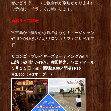
ぜひどうぞ！！（ご飲食代が別途かかります）
ご予約は
コチラ
までお願いします。
新着ライブ情報
宮古島から爽やかな風のようなミュージシャン、
砂川たかゆきさんがサロンゴカフェに初登場で
す！！
サロンゴ・プレイヤーズミーティングVol.4
出演：砂川たかゆき、種田博之、ワニディール
３月１５日（金）開場19:00／開演19:30
￥2,500（＋2オーダー）