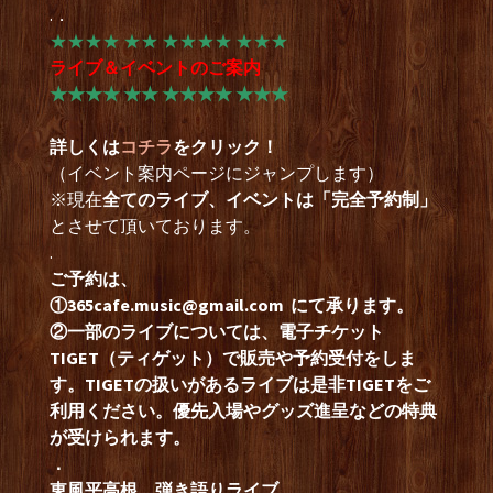
.．
★★★★ ★★ ★★★★ ★★★
ライブ＆イベントのご案内
★★★★ ★★ ★★★★ ★★★
詳しくは
コチラ
をクリック！
（イベント案内ページにジャンプします）
※現在
全てのライブ、イベントは「完全予約制」
とさせて頂いております。
.
ご予約は、
①
365cafe.music@gmail.com
にて承ります。
②一部のライブについては、電子チケット
TIGET（ティゲット）で販売や予約受付をしま
す。TIGETの扱いがあるライブは是非TIGETをご
利用ください。優先入場やグッズ進呈などの特典
が受けられます。
．
東風平高根 弾き語りライブ