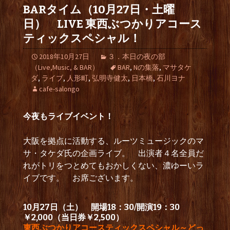
BARタイム（10月27日・土曜
日） LIVE 東西ぶつかりアコース
ティックスペシャル！
2018年10月27日
３．本日の夜の部
（Live,Music, & BAR）
BAR
,
Nの集落
,
マサタケ
ダ
,
ライブ
,
人形町
,
弘明寺健太
,
日本橋
,
石川ヨナ
cafe-salongo
今夜もライブイベント！
大阪を拠点に活動する、ルーツミュージックのマ
サ・タケダ氏の企画ライブ。 出演者４名全員だ
れがトリをつとめてもおかしくない、濃ゆーいラ
イブです。 お席ございます。
10月27日（土） 開場18：30/開演19：30
￥2,000（当日券￥2,500）
東西ぶつかりアコースティックスペシャル～どっ