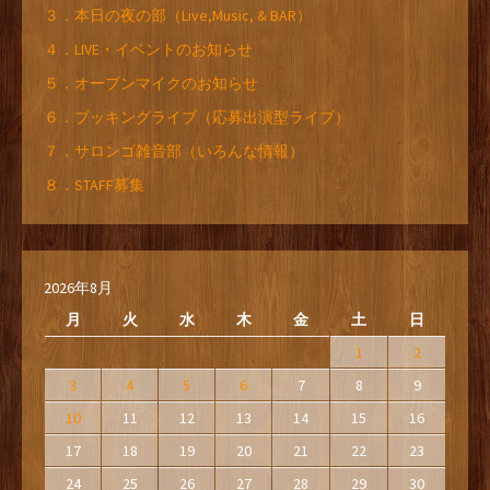
３．本日の夜の部（Live,Music, & BAR）
４．LIVE・イベントのお知らせ
５．オープンマイクのお知らせ
６．ブッキングライブ（応募出演型ライブ）
７．サロンゴ雑音部（いろんな情報）
８．STAFF募集
2026年8月
月
火
水
木
金
土
日
1
2
3
4
5
6
7
8
9
10
11
12
13
14
15
16
17
18
19
20
21
22
23
24
25
26
27
28
29
30