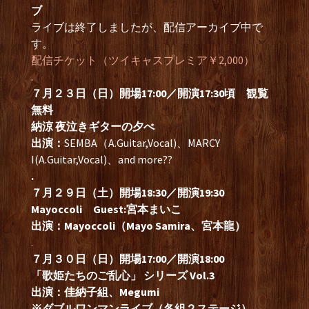
ブ
ライブは終了しましたが、配信アーカイブ中で
す。
配信チケット（ツイキャスプレミア￥2,000）
.
７月２３日（日）開場17:00／開演17:30頃 観覧
無料
納涼 夜泣きギターの夕べ
出演：
SEMBA（A.Guitar,Vocal)、MARCY
I(A.Guitar,Vocal)、and more??
.
７月２９日（土）開場18:30／開演19:30
Mayoccoli Guest:宮本まいこ
出演：Mayoccoli（Mayo Samira、宮本龍）
.
７月３０日（日）開場17:00／開演18:00
「歌姫たちのご乱心」 シリーズ Vol.3
出演：佳納子組、Megumi
※ダブルワンマンライブ（各組２ステージ）