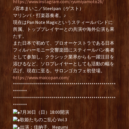
https://www.instagram.com/ryumiyamoto26/
♪宮本まいこ／Steelpan（ゲスト）
マリンバ・打楽器奏者。♪
現在はPan Note Magicというスティールバンドに
所属、トッププレイヤーとの共演や海外公演も果
たす。
また日本で初めて、プロオーケストラである日本
フィルハーモニー交響楽団にスティールパン奏者
として参加し、クラシック業界からも一躍注目を
浴びるなど、ソロプレイヤーとしても活動の幅を
広げ、現在に至る。サロンゴカフェ初登場。
https://www.maicopan.com/
***************************************************
*******
***************************************************
*******
7月30日（日）18:00開演
歌姫たちのご乱心 Vol.3
出演：佳納子、Megumi