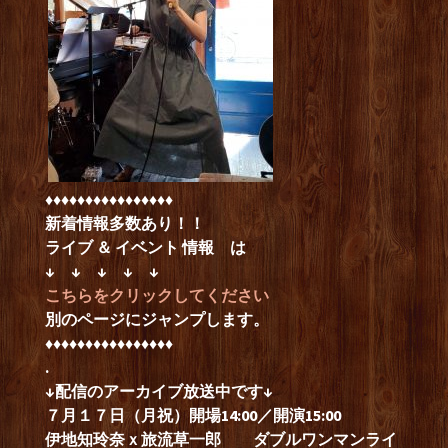
♦︎♦︎♦︎♦︎♦︎♦︎♦︎♦︎♦︎♦︎♦︎♦︎♦︎♦︎♦︎♦︎
新着情報多数あり！！
ライブ ＆ イベント 情報
は
↓ ↓ ↓ ↓ ↓
こちらをクリックしてください
別のページにジャンプします。
♦︎♦︎♦︎♦︎♦︎♦︎♦︎♦︎♦︎♦︎♦︎♦︎♦︎♦︎♦︎♦︎
.
↓配信のアーカイブ放送中です↓
７月１７日（月祝）開場14:00／開演15:00
伊地知玲奈ｘ旅流草一郎 ダブルワンマンライ