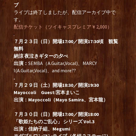
ブ
ライブは終了しましたが、配信アーカイブ中で
す。
配信チケット（ツイキャスプレミア￥2,000）
.
７月２３日（日）開場17:00／開演17:30頃 観覧
無料
納涼 夜泣きギターの夕べ
出演：
SEMBA（A.Guitar,Vocal)、MARCY
I(A.Guitar,Vocal)、and more??
.
７月２９日（土）開場18:30／開演19:30
Mayoccoli Guest:宮本まいこ
出演：Mayoccoli（Mayo Samira、宮本龍）
.
７月３０日（日）開場17:00／開演18:00
「歌姫たちのご乱心」 シリーズ Vol.3
出演：佳納子組、Megumi
※ダブルワンマンライブ（各組２ステージ）