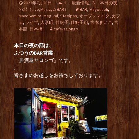
2023年7月28日
１．最新情報
,
３．本日の夜
の部（Live,Music, & BAR）
BAR
,
Mayoccoli
,
MayoSamira
,
Megumi
,
Steelpan
,
オープンマイク
,
カフ
ェ
,
ライブ
,
人形町
,
佳納子
,
佳納子組
,
宮本まいこ
,
宮
本龍
,
日本橋
cafe-salongo
本日の夜の部は、
ふつうのBAR営業
「居酒屋サロンゴ」です。
.
皆さまのお越しをお待ちしております。
．