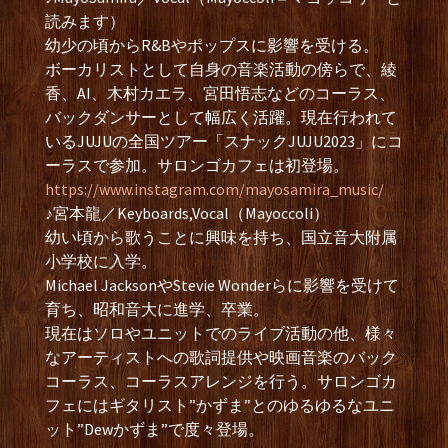
読みます）
幼少の頃からR&Bやポップスに影響を受ける。
ボーカリストとして自身の音楽活動の傍らで、綾
香、AI、木村カエラ、宮田悟志などのコーラス、
バックダンサーとして幅広く活躍。現在行われて
いるJUJUの全国ツアー「スナックJUJU2023」にコ
ーラスで参加。サロンゴカフェは初登場。
https://www.instagram.com/mayosamira_music/
♪宮本龍／Keyboards,Vocal（Mayoccoli）
幼い頃から歌うことに興味を持ち、国立音大附属
小学校に入学。
Michael JacksonやStevie Wonderらに影響を受けて
育ち、昭和音大に進学、卒業。
現在はソロやユニットでのライブ活動の他、様々
なアーティストへの歌詞提供や映画音楽のバック
コーラス、コーラスアレンジを行う。サロンゴカ
フェにはギタリスト”かずま”とのゆるゆるなユニ
ット”Dewかずま”で度々登場。