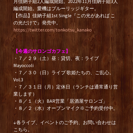
月佳納子組2人編成開始。2022年11月佳納子組3人
編成開始。愛機はブルーリッジギター。
【作品】佳納子組1st Single『この光があれば こ
の光だけで』発売中。
https://twitter.com/tonkotsu_kanako
【今週のサロンゴカフェ】
・７／２９（土）昼：貸切、夜：ライブ
Mayoccoli
・７／３０（日）ライブ 歌姫たちの、ご乱心。
Vol.3
・７／３１日（月）定休日（ランチは通常通り営
業します）
・８／１（火）BAR営業「居酒屋サロンゴ」
・８／２（水）オープンマイク※ご予約受付中。
↓各ライブ、イベントのご予約、お問い合わせは
こちら。