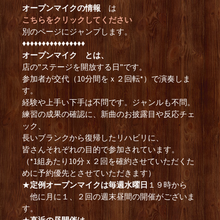
オープンマイクの情報
は
こちらをクリックしてください
別のページにジャンプします。
♦︎♦︎♦︎♦︎♦︎♦︎♦︎♦︎♦︎♦︎♦︎♦︎♦︎♦︎♦︎♦︎
オープンマイク とは、
店の”ステージを開放する日”です。
参加者が交代（10分間をｘ２回転*）で演奏しま
す。
経験や上手い下手は不問です。ジャンルも不問。
練習の成果の確認に、新曲のお披露目や反応チェ
ック、
長いブランクから復帰したリハビリに、
皆さんそれぞれの目的で参加されています。
（*1組あたり10分ｘ２回を確約させていただくた
めに予約優先とさせていただきます）
★
定例オープンマイクは毎週水曜日
１９時から
他に月に１、２回の週末昼間の開催がございま
す。
★
直近の昼開催は、