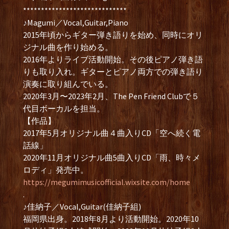
*****************************
♪Magumi／Vocal,Guitar,Piano
2015年頃からギター弾き語りを始め、同時にオリ
ジナル曲を作り始める。
2016年よりライブ活動開始。その後ピアノ弾き語
りも取り入れ。ギターとピアノ両方での弾き語り
演奏に取り組んでいる。
2020年3月〜2023年2月、The Pen Friend Clubで５
代目ボーカルを担当。
【作品】
2017年5月オリジナル曲４曲入りCD「空へ続く電
話線」
2020年11月オリジナル曲5曲入りCD「雨、時々メ
ロディ」発売中。
https://megumimusicofficial.wixsite.com/home
.
♪佳納子／Vocal,Guitar(佳納子組)
福岡県出身。2018年8月より活動開始。2020年10