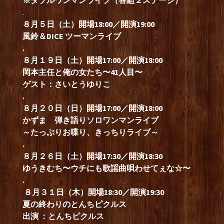
.
８月５日（土）開場18:00／開演19:00
風鈴＆DICE ツーマンライブ
.
８月１９
日（土
）開場17:00／開演18:00
岡本主任と俺の女たち〜41人目〜
ゲスト：さいとうゆりこ
.
８月２０日（日）開場17:00／開演18:00
かずま 弾き語りソロワンマンライブ
～たっぷりお喋り、きっちりライブ～
.
８月２６
日（土）開場17:30／開演18:30
ゆうきむち
〜ウチにも歌謡曲唄わせてぇな☆〜
.
８月３１日（木）開場18:30／開演19:30
夏の終わりのとんちピクルス
出演 ：とんちピクルス