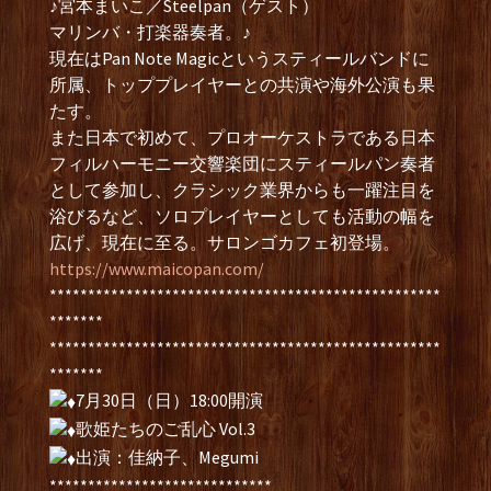
♪宮本まいこ／Steelpan（ゲスト）
マリンバ・打楽器奏者。♪
現在はPan Note Magicというスティールバンドに
所属、トッププレイヤーとの共演や海外公演も果
たす。
また日本で初めて、プロオーケストラである日本
フィルハーモニー交響楽団にスティールパン奏者
として参加し、クラシック業界からも一躍注目を
浴びるなど、ソロプレイヤーとしても活動の幅を
広げ、現在に至る。サロンゴカフェ初登場。
https://www.maicopan.com/
***************************************************
*******
***************************************************
*******
7月30日（日）18:00開演
歌姫たちのご乱心 Vol.3
出演：佳納子、Megumi
*****************************