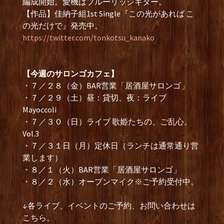
編成開始。愛機はブルーリッジギター。
【作品】佳納子組1st Single『この光があれば こ
の光だけで』発売中。
https://twitter.com/tonkotsu_kanako
【今週のサロンゴカフェ】
・７／２８（金）BAR営業「居酒屋サロンゴ」
・７／２９（土）昼：貸切、夜：ライブ
Mayoccoli
・７／３０（日）ライブ 歌姫たちの、ご乱心。
Vol.3
・７／３１日（月）定休日（ランチは通常通り営
業します）
・８／１（火）BAR営業「居酒屋サロンゴ」
・８／２（水）オープンマイク※ご予約受付中。
↓各ライブ、イベントのご予約、お問い合わせは
こちら。