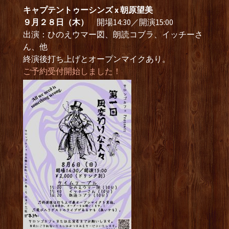
キャプテントゥーシンズ x 朝原望美
９月２８日（木）
開場14:30／開演15:00
出演：ひのえウマー図、朗読コブラ、イッチーさ
ん、他
終演後打ち上げとオープンマイクあり。
ご予約受付開始しました！