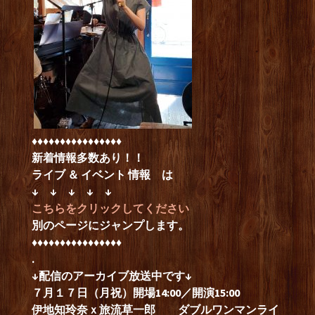
♦︎♦︎♦︎♦︎♦︎♦︎♦︎♦︎♦︎♦︎♦︎♦︎♦︎♦︎♦︎♦︎
新着情報多数あり！！
ライブ ＆ イベント 情報
は
↓ ↓ ↓ ↓ ↓
こちらをクリックしてください
別のページにジャンプします。
♦︎♦︎♦︎♦︎♦︎♦︎♦︎♦︎♦︎♦︎♦︎♦︎♦︎♦︎♦︎♦︎
.
↓配信のアーカイブ放送中です↓
７月１７日（月祝）開場14:00／開演15:00
伊地知玲奈ｘ旅流草一郎 ダブルワンマンライ