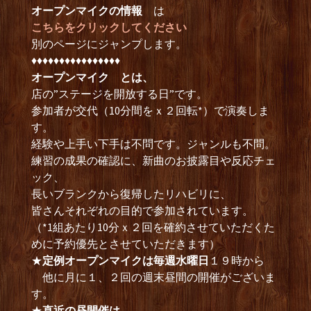
オープンマイクの情報
は
こちらをクリックしてください
別のページにジャンプします。
♦︎♦︎♦︎♦︎♦︎♦︎♦︎♦︎♦︎♦︎♦︎♦︎♦︎♦︎♦︎♦︎
オープンマイク とは、
店の”ステージを開放する日”です。
参加者が交代（10分間をｘ２回転*）で演奏しま
す。
経験や上手い下手は不問です。ジャンルも不問。
練習の成果の確認に、新曲のお披露目や反応チェ
ック、
長いブランクから復帰したリハビリに、
皆さんそれぞれの目的で参加されています。
（*1組あたり10分ｘ２回を確約させていただくた
めに予約優先とさせていただきます）
★
定例オープンマイクは毎週水曜日
１９時から
他に月に１、２回の週末昼間の開催がございま
す。
★
直近の昼開催は、