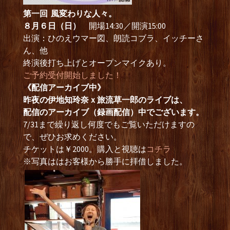
第一回 風変わりな人々。
８月６日（日）
開場14:30／開演15:00
出演：ひのえウマー図、朗読コブラ、イッチーさ
ん、他
終演後打ち上げとオープンマイクあり。
ご予約受付開始しました！
《配信アーカイブ中》
昨夜の伊地知玲奈ｘ旅流草一郎のライブは、
配信のアーカイブ（録画配信）中でございます。
7/31まで繰り返し何度でもご覧いただけますの
で、ぜひお求めください。
チケットは￥2000。購入と視聴は
コチラ
※写真ははお客様から勝手に拝借しました。