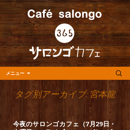
人形町の音楽カフェ『365カフェ』より
最新情報をお届けします。
人形町の『365(サロンゴ)カフ
ェ』よりお知らせ
コンテンツへ移動
検
メニュー
索:
タグ別アーカイブ: 宮本龍
今夜のサロンゴカフェ（7月29日・