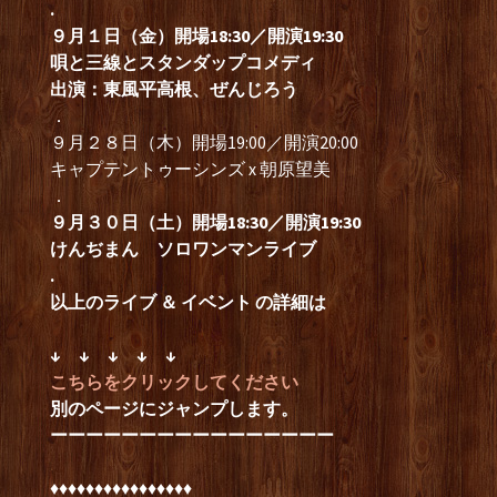
.
９月１
日（金）開場18:30／開演19:30
唄と三線とスタンダップコメディ
出演：東風平高根、ぜんじろう
．
９月２８日（木）開場19:00／開演20:00
キャプテントゥーシンズ x 朝原望美
．
９月３０
日（土）開場18:30／開演19:30
けんぢまん ソロワンマンライブ
.
以上のライブ ＆ イベント の詳細
は
↓ ↓ ↓ ↓ ↓
こちらをクリックしてください
別のページにジャンプします。
ーーーーーーーーーーーーーーーー
♦︎♦︎♦︎♦︎♦︎♦︎♦︎♦︎♦︎♦︎♦︎♦︎♦︎♦︎♦︎♦︎