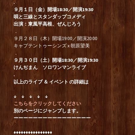
.
９月１
日（金）開場18:30／開演19:30
唄と三線とスタンダップコメディ
出演：東風平高根、ぜんじろう
．
９月２８日（木）開場19:00／開演20:00
キャプテントゥーシンズ x 朝原望美
．
９月３０
日（土）開場18:30／開演19:30
けんぢまん ソロワンマンライブ
.
以上のライブ ＆ イベント の詳細
は
↓ ↓ ↓ ↓ ↓
こちらをクリックしてください
別のページにジャンプします。
ーーーーーーーーーーーーーーーー
♦︎♦︎♦︎♦︎♦︎♦︎♦︎♦︎♦︎♦︎♦︎♦︎♦︎♦︎♦︎♦︎