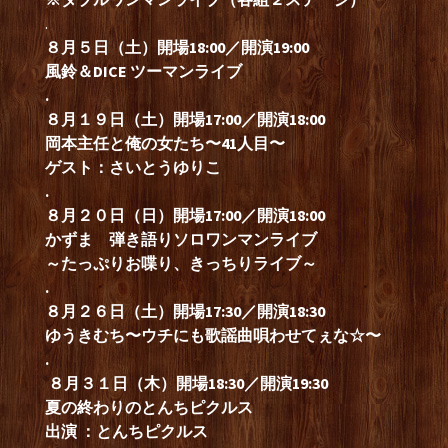
.
８月５日（土）開場18:00／開演19:00
風鈴＆DICE ツーマンライブ
.
８月１９
日（土
）開場17:00／開演18:00
岡本主任と俺の女たち〜41人目〜
ゲスト：さいとうゆりこ
.
８月２０日（日）開場17:00／開演18:00
かずま 弾き語りソロワンマンライブ
～たっぷりお喋り、きっちりライブ～
.
８月２６
日（土）開場17:30／開演18:30
ゆうきむち
〜ウチにも歌謡曲唄わせてぇな☆〜
.
８月３１日（木）開場18:30／開演19:30
夏の終わりのとんちピクルス
出演 ：とんちピクルス