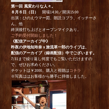
第一回 風変わりな人々。
８月６日（日）
開場14:30／開演15:00
出演：ひのえウマー図、朗読コブラ、イッチーさ
ん、他
終演後打ち上げとオープンマイクあり。
ご予約受付開始しました！
《配信アーカイブ中》
昨夜の伊地知玲奈ｘ旅流草一郎のライブは、
配信のアーカイブ（録画配信）中でございます。
7/31まで繰り返し何度でもご覧いただけますの
で、ぜひお求めください。
チケットは￥2000。購入と視聴は
コチラ
※写真ははお客様から勝手に拝借しました。