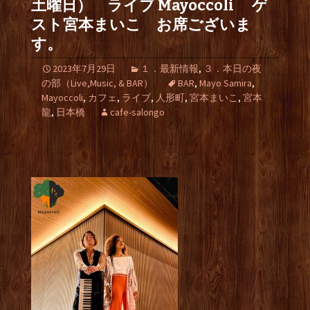
土曜日） ライブ Mayoccoli ゲ
スト宮本まいこ お席ございま
す。
2023年7月29日
１．最新情報
,
３．本日の夜
の部（Live,Music, & BAR）
BAR
,
Mayo Samira
,
Mayoccoli
,
カフェ
,
ライブ
,
人形町
,
宮本まいこ
,
宮本
龍
,
日本橋
cafe-salongo