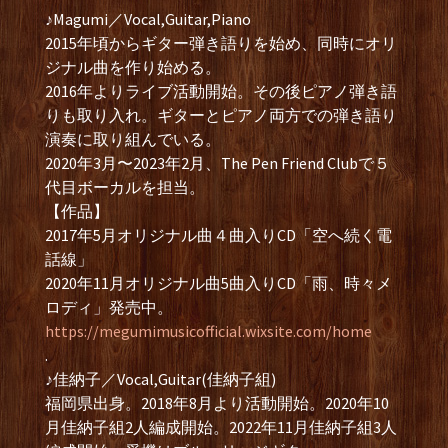
♪Magumi／Vocal,Guitar,Piano
2015年頃からギター弾き語りを始め、同時にオリ
ジナル曲を作り始める。
2016年よりライブ活動開始。その後ピアノ弾き語
りも取り入れ。ギターとピアノ両方での弾き語り
演奏に取り組んでいる。
2020年3月〜2023年2月、The Pen Friend Clubで５
代目ボーカルを担当。
【作品】
2017年5月オリジナル曲４曲入りCD「空へ続く電
話線」
2020年11月オリジナル曲5曲入りCD「雨、時々メ
ロディ」発売中。
https://megumimusicofficial.wixsite.com/home
.
♪佳納子／Vocal,Guitar(佳納子組)
福岡県出身。2018年8月より活動開始。2020年10
月佳納子組2人編成開始。2022年11月佳納子組3人