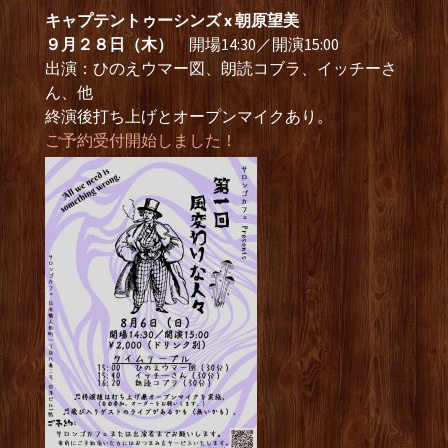
キャプテントゥーシンズ x 朝原望美
９月２８日（木）
開場14:30／開演15:00
出演：ひのえウマー図、朗読コブラ、イッチーさ
ん、他
終演後打ち上げとオープンマイクあり。
ご予約受付開始しました！