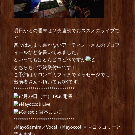
明日からの週末は２夜連続でおススメのライブで
す。
普段はあまり書かないアーティストさんのプロフ
ィールなどを書いてみました。
といってもほとんどコピペですが
どちらもご予約受付中です！
ご予約はサロンゴカフェまでメッセージでも
出演者さんへ頂いてもOKです。
*****************************
7月29日（土）19:30開演
Mayoccoli Live
Guiest：宮本まいこ
*****************************
♪MayoSamira／Vocal（Mayoccoli＝マヨッコリーと
読みます）