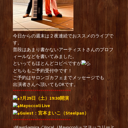
今日からの週末は２夜連続でおススメのライブで
す。
普段はあまり書かないアーティストさんのプロフ
ィールなどを書いてみました。
といってもほとんどコピペですが
どちらもご予約受付中です！
ご予約はサロンゴカフェまでメッセージでも
出演者さんへ頂いてもOKです。
*****************************
7月29日（土）19:30開演
Mayoccoli Live
Guiest：宮本まいこ（Steelpan）
*****************************
♪MayoSamira／Vocal（Mayoccoli＝マヨッコリーと