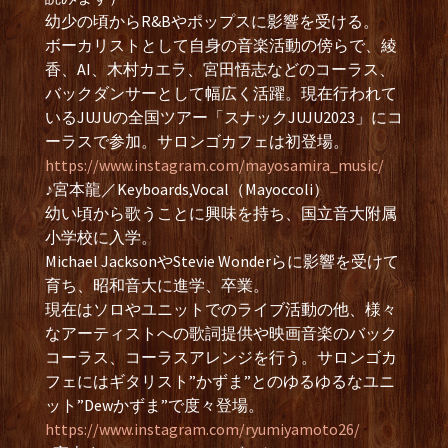
幼少の頃からR&Bやポップスに影響を受ける。
ボーカリストとして自身の音楽活動の傍らで、綾
香、AI、木村カエラ、宮田悟志などのコーラス、
バックダンサーとして幅広く活躍。現在行われて
いるJUJUの全国ツアー「スナックJUJU2023」にコ
ーラスで参加。サロンゴカフェは初登場。
https://www.instagram.com/mayosamira_music/
♪宮本龍／Keyboards,Vocal（Mayoccoli）
幼い頃から歌うことに興味を持ち、国立音大附属
小学校に入学。
Michael JacksonやStevie Wonderらに影響を受けて
育ち、昭和音大に進学、卒業。
現在はソロやユニットでのライブ活動の他、様々
なアーティストへの歌詞提供や映画音楽のバック
コーラス、コーラスアレンジを行う。サロンゴカ
フェにはギタリスト”かずま”とのゆるゆるなユニ
ット”Dewかずま”で度々登場。
https://www.instagram.com/ryumiyamoto26/