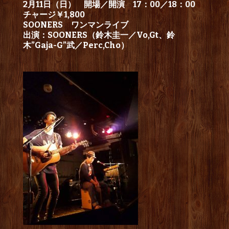
2月11日（日） 開場／開演 17：00／18：00
チャージ￥1,800
SOONERS ワンマンライブ
出演：SOONERS（鈴木圭一／Vo,Gt、鈴
木”Gaja-G”武／Perc,Cho）