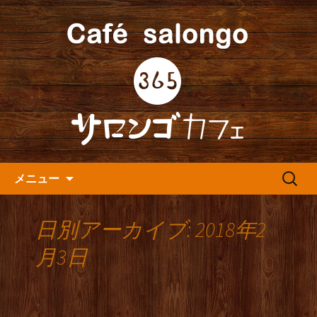
人形町の音楽カフェ『365カフェ』より
最新情報をお届けします。
人形町の『365(サロンゴ)カフ
ェ』よりお知らせ
コンテンツへ移動
検
メニュー
索:
日別アーカイブ: 2018年2
月3日