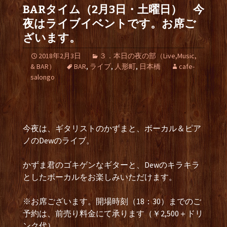
BARタイム（2月3日・土曜日） 今
夜はライブイベントです。お席ご
ざいます。
2018年2月3日
３．本日の夜の部（Live,Music,
& BAR）
BAR
,
ライブ
,
人形町
,
日本橋
cafe-
salongo
今夜は、ギタリストのかずまと、ボーカル＆ピア
ノのDewのライブ。
かずま君のゴキゲンなギターと、Dewのキラキラ
としたボーカルをお楽しみいただけます。
※お席ございます。開場時刻（18：30）までのご
予約は、前売り料金にて承ります（￥2,500＋ドリ
ンク代）。