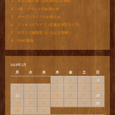
３．本日の夜の部（Live,Music, & BAR）
４．LIVE・イベントのお知らせ
５．オープンマイクのお知らせ
６．ブッキングライブ（応募出演型ライブ）
７．サロンゴ雑音部（いろんな情報）
８．STAFF募集
2018年2月
月
火
水
木
金
土
日
1
2
3
4
5
6
7
8
9
10
11
12
13
14
15
16
17
18
19
20
21
22
23
24
25
26
27
28