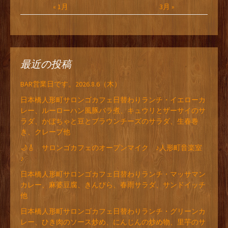
« 1月
3月 »
最近の投稿
BAR営業日です。2026.8.6（木）
日本橋人形町サロンゴカフェ日替わりランチ・イエローカ
レー、ルーローハン風豚バラ煮、キュウリとザーサイのサ
ラダ、かぼちゃと豆とブラウンチーズのサラダ、生春巻
き、クレープ他
🌙🎸 サロンゴカフェのオープンマイク ♪人形町音楽室
♪
日本橋人形町サロンゴカフェ日替わりランチ・マッサマン
カレー、麻婆豆腐、きんぴら、春雨サラダ、サンドイッチ
他
日本橋人形町サロンゴカフェ日替わりランチ・グリーンカ
レー、ひき肉のソース炒め、にんじんの炒め物、里芋のサ