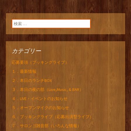
検索:
カテゴリー
応募要項（ブッキングライブ）
１．最新情報
２．本日のランチBOX
３．本日の夜の部（Live,Music, & BAR）
４．LIVE・イベントのお知らせ
５．オープンマイクのお知らせ
６．ブッキングライブ（応募出演型ライブ）
７．サロンゴ雑音部（いろんな情報）