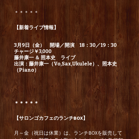
＊＊＊＊＊
【新着ライブ情報】
3月9日（金） 開場／開演 18：30／19：30
チャージ￥3,000
藤井康一 ＆ 照本史 ライブ
出演：藤井康一（Vo,Sax,Ukulele）、照本史
（Piano）
＊＊＊＊＊
【サロンゴカフェのランチBOX】
月～金（祝日は休業）は、ランチBOXを販売して