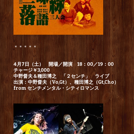
＊＊＊＊＊
4月7日（土） 開場／開演 18：00／19：00
チャージ￥3,000
中野督夫＆種田博之 「２センチ」 ライブ
出演：中野督夫（Vo,Gt）、種田博之（Gt,Cho）
from センチメンタル・シティロマンス