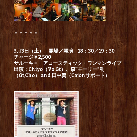
＊＊＊＊＊
3月3日（土） 開場／開演 18：30／19：30
チャージ￥2,500
サルーキ＝ アコースティック・ワンマンライブ
出演：Chiyo（Vo,Gt）、森”モーリー”剛
（Gt,Cho） and 田中翼（Cajonサポート）