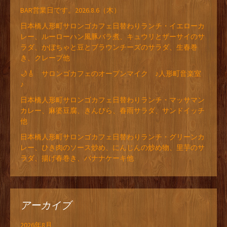
BAR営業日です。2026.8.6（木）
日本橋人形町サロンゴカフェ日替わりランチ・イエローカ
レー、ルーローハン風豚バラ煮、キュウリとザーサイのサ
ラダ、かぼちゃと豆とブラウンチーズのサラダ、生春巻
き、クレープ他
🌙🎸 サロンゴカフェのオープンマイク ♪人形町音楽室
♪
日本橋人形町サロンゴカフェ日替わりランチ・マッサマン
カレー、麻婆豆腐、きんぴら、春雨サラダ、サンドイッチ
他
日本橋人形町サロンゴカフェ日替わりランチ・グリーンカ
レー、ひき肉のソース炒め、にんじんの炒め物、里芋のサ
ラダ、揚げ春巻き、バナナケーキ他
アーカイブ
2026年8月