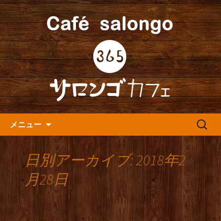
人形町の音楽カフェ『365カフェ』より
最新情報をお届けします。
人形町の『365(サロンゴ)カフ
ェ』よりお知らせ
コンテンツへ移動
検
メニュー
索:
日別アーカイブ: 2018年2
月28日