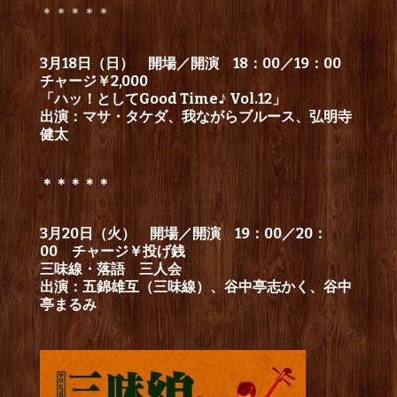
＊＊＊＊＊
3月18日（日） 開場／開演 18：00／19：00
チャージ￥2,000
「ハッ！としてGood Time♪ Vol.12」
出演：マサ・タケダ、我ながらブルース、弘明寺
健太
＊＊＊＊＊
3月20日（火） 開場／開演 19：00／20：
00 チャージ￥投げ銭
三味線・落語 三人会
出演：五錦雄互（三味線）、谷中亭志かく、谷中
亭まるみ