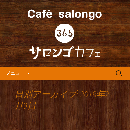
人形町の音楽カフェ『365カフェ』より
最新情報をお届けします。
人形町の『365(サロンゴ)カフ
ェ』よりお知らせ
コンテンツへ移動
検
メニュー
索:
日別アーカイブ: 2018年2
月9日