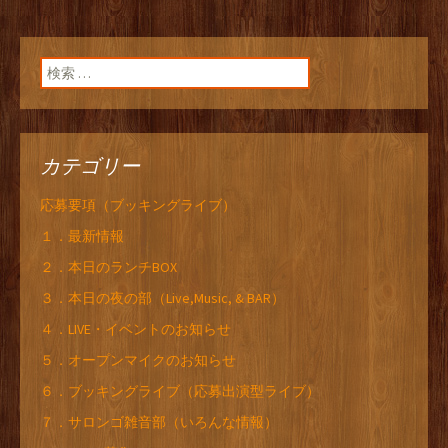
検索:
カテゴリー
応募要項（ブッキングライブ）
１．最新情報
２．本日のランチBOX
３．本日の夜の部（Live,Music, & BAR）
４．LIVE・イベントのお知らせ
５．オープンマイクのお知らせ
６．ブッキングライブ（応募出演型ライブ）
７．サロンゴ雑音部（いろんな情報）