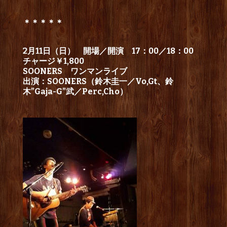
＊＊＊＊＊
2月11日（日） 開場／開演 17：00／18：00
チャージ￥1,800
SOONERS ワンマンライブ
出演：SOONERS（鈴木圭一／Vo,Gt、鈴
木”Gaja-G”武／Perc,Cho）