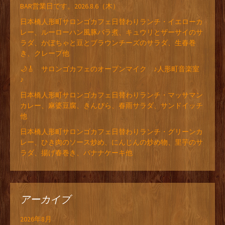
BAR営業日です。2026.8.6（木）
日本橋人形町サロンゴカフェ日替わりランチ・イエローカ
レー、ルーローハン風豚バラ煮、キュウリとザーサイのサ
ラダ、かぼちゃと豆とブラウンチーズのサラダ、生春巻
き、クレープ他
🌙🎸 サロンゴカフェのオープンマイク ♪人形町音楽室
♪
日本橋人形町サロンゴカフェ日替わりランチ・マッサマン
カレー、麻婆豆腐、きんぴら、春雨サラダ、サンドイッチ
他
日本橋人形町サロンゴカフェ日替わりランチ・グリーンカ
レー、ひき肉のソース炒め、にんじんの炒め物、里芋のサ
ラダ、揚げ春巻き、バナナケーキ他
アーカイブ
2026年8月