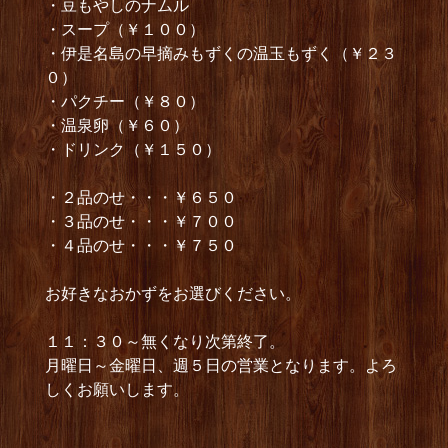
・豆もやしのナムル
・スープ（￥１００）
・伊是名島の早摘みもずくの温玉もずく（￥２３
０）
・パクチー（￥８０）
・温泉卵（￥６０）
・ドリンク（￥１５０）
・２品のせ・・・￥６５０
・３品のせ・・・￥７００
・４品のせ・・・￥７５０
お好きなおかずをお選びください。
１１：３０～無くなり次第終了。
月曜日～金曜日、週５日の営業となります。よろ
しくお願いします。