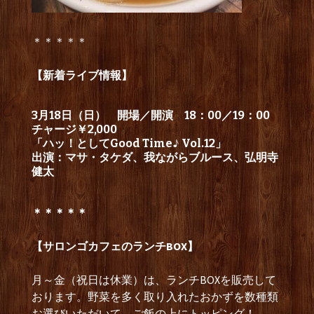
＊＊＊＊＊
【新着ライブ情報】
3月18日（日） 開場／開演 18：00／19：00
チャージ￥2,000
「ハッ！としてGood Time♪ Vol.12」
出演：マサ・タケダ、我ながらブルース、弘明寺
健太
＊＊＊＊＊
【サロンゴカフェのランチBOX】
月～金（祝日は休業）は、ランチBOXを販売して
おります。野菜を多く取り入れたおかずを数種類
お選びいただいて、ご飯の上にトッピング！