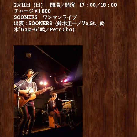
2月11日（日） 開場／開演 17：00／18：00
チャージ￥1,800
SOONERS ワンマンライブ
出演：SOONERS（鈴木圭一／Vo,Gt、鈴
木”Gaja-G”武／Perc,Cho）