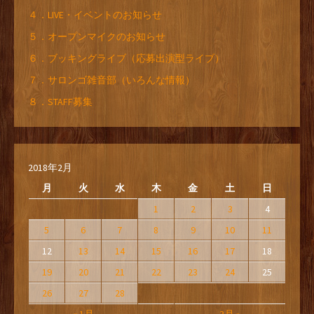
４．LIVE・イベントのお知らせ
５．オープンマイクのお知らせ
６．ブッキングライブ（応募出演型ライブ）
７．サロンゴ雑音部（いろんな情報）
８．STAFF募集
2018年2月
月
火
水
木
金
土
日
1
2
3
4
5
6
7
8
9
10
11
12
13
14
15
16
17
18
19
20
21
22
23
24
25
26
27
28