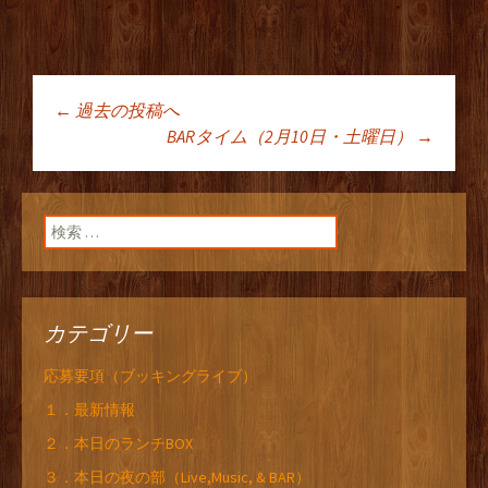
←
過去の投稿へ
投稿ナビゲーショ
BARタイム（2月10日・土曜日）
→
ン
検索:
カテゴリー
応募要項（ブッキングライブ）
１．最新情報
２．本日のランチBOX
３．本日の夜の部（Live,Music, & BAR）