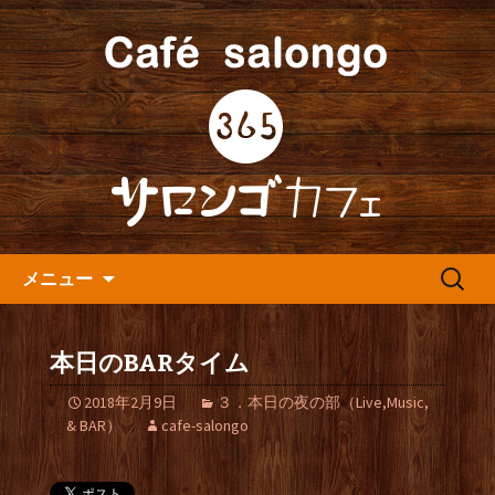
人形町の音楽カフェ『365カフェ』より
最新情報をお届けします。
人形町の『365(サロンゴ)カフ
ェ』よりお知らせ
コンテンツへ移動
検
メニュー
索:
本日のBARタイム
2018年2月9日
３．本日の夜の部（Live,Music,
& BAR）
cafe-salongo