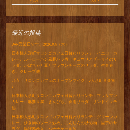
« 1月
3月 »
最近の投稿
BAR営業日です。2026.8.6（木）
日本橋人形町サロンゴカフェ日替わりランチ・イエローカ
レー、ルーローハン風豚バラ煮、キュウリとザーサイのサ
ラダ、かぼちゃと豆とブラウンチーズのサラダ、生春巻
き、クレープ他
🌙🎸 サロンゴカフェのオープンマイク ♪人形町音楽室
♪
日本橋人形町サロンゴカフェ日替わりランチ・マッサマン
カレー、麻婆豆腐、きんぴら、春雨サラダ、サンドイッチ
他
日本橋人形町サロンゴカフェ日替わりランチ・グリーンカ
レー、ひき肉のソース炒め、にんじんの炒め物、里芋のサ
ラダ、揚げ春巻き、バナナケーキ他