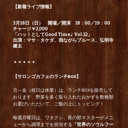
【新着ライブ情報】
3月18日（日） 開場／開演 18：00／19：00
チャージ￥2,000
「ハッ！としてGood Time♪ Vol.12」
出演：マサ・タケダ、我ながらブルース、弘明寺
健太
＊＊＊＊＊
【サロンゴカフェのランチBOX】
月～金（祝日は休業）は、ランチBOXを販売して
おります。野菜を多く取り入れたおかずを数種類
お選びいただいて、ご飯の上にトッピング！
毎週月曜日は、ワタクシ、夜の部マスターがメニ
ューから調理までを担当する
「世界のソウルフー