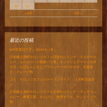
30
31
« 6月
8月 »
最近の投稿
BAR営業日です。2026.8.6（木）
日本橋人形町サロンゴカフェ日替わりランチ・イエローカ
レー、ルーローハン風豚バラ煮、キュウリとザーサイのサ
ラダ、かぼちゃと豆とブラウンチーズのサラダ、生春巻
き、クレープ他
🌙🎸 サロンゴカフェのオープンマイク ♪人形町音楽室
♪
日本橋人形町サロンゴカフェ日替わりランチ・マッサマン
カレー、麻婆豆腐、きんぴら、春雨サラダ、サンドイッチ
他