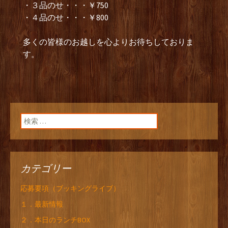
・３品のせ・・・￥750
・４品のせ・・・￥800
多くの皆様のお越しを心よりお待ちしておりま
す。
検索:
カテゴリー
応募要項（ブッキングライブ）
１．最新情報
２．本日のランチBOX