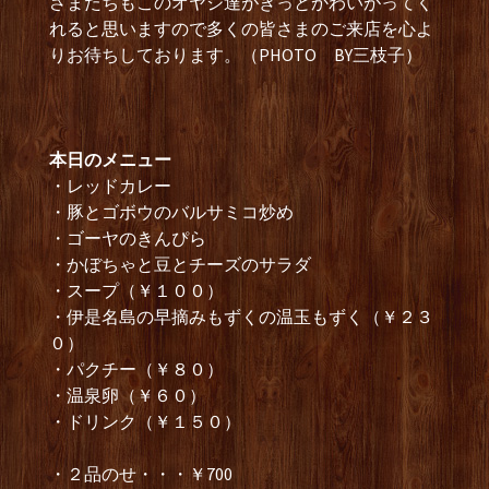
さまたちもこのオヤジ達がきっとかわいがってく
れると思いますので多くの皆さまのご来店を心よ
りお待ちしております。（PHOTO BY三枝子）
本日のメニュー
・レッドカレー
・豚とゴボウのバルサミコ炒め
・ゴーヤのきんぴら
・かぼちゃと豆とチーズのサラダ
・スープ（￥１００）
・伊是名島の早摘みもずくの温玉もずく（￥２３
０）
・パクチー（￥８０）
・温泉卵（￥６０）
・ドリンク（￥１５０）
・２品のせ・・・￥700