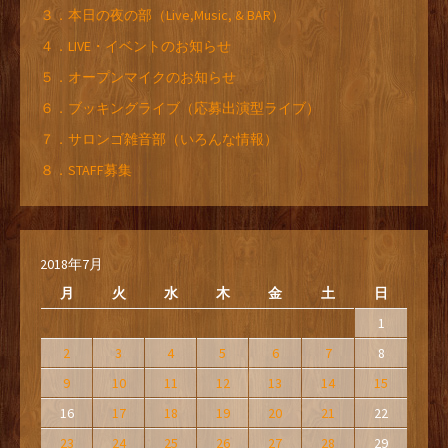
３．本日の夜の部（Live,Music, & BAR）
４．LIVE・イベントのお知らせ
５．オープンマイクのお知らせ
６．ブッキングライブ（応募出演型ライブ）
７．サロンゴ雑音部（いろんな情報）
８．STAFF募集
2018年7月
月
火
水
木
金
土
日
1
2
3
4
5
6
7
8
9
10
11
12
13
14
15
16
17
18
19
20
21
22
23
24
25
26
27
28
29