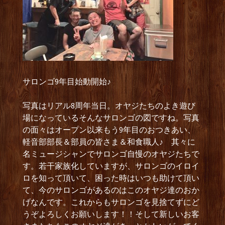
サロンゴ9年目始動開始♪
写真はリアル8周年当日。オヤジたちのよき遊び
場になっているそんなサロンゴの図ですね。写真
の面々はオープン以来もう9年目のおつきあい、
軽音部部長＆部員の皆さま＆和食職人♪ 其々に
名ミュージシャンでサロンゴ自慢のオヤジたちで
す。若干家族化していますが、サロンゴのイロイ
ロを知って頂いて、困った時はいつも助けて頂い
て、今のサロンゴがあるのはこのオヤジ達のおか
げなんです。これからもサロンゴを見捨てずにど
うぞよろしくお願いします！！そして新しいお客