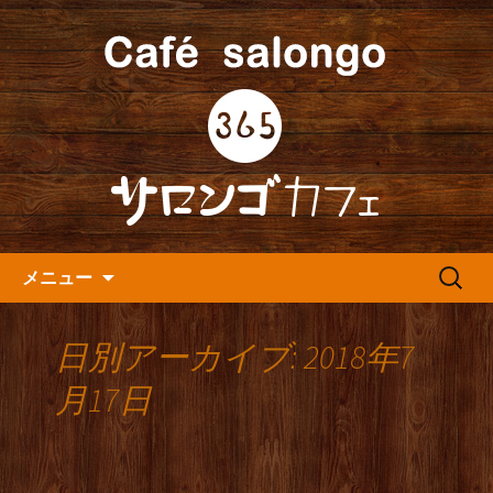
人形町の音楽カフェ『365カフェ』より
最新情報をお届けします。
人形町の『365(サロンゴ)カフ
ェ』よりお知らせ
コンテンツへ移動
検
メニュー
索:
日別アーカイブ: 2018年7
月17日