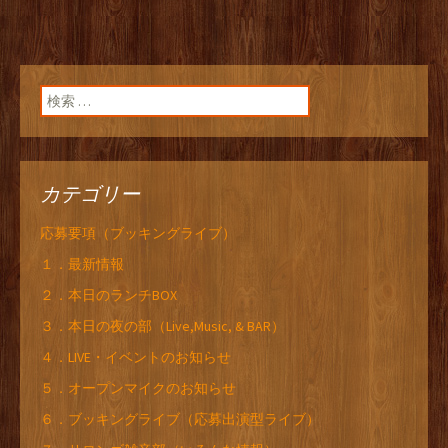
検索:
カテゴリー
応募要項（ブッキングライブ）
１．最新情報
２．本日のランチBOX
３．本日の夜の部（Live,Music, & BAR）
４．LIVE・イベントのお知らせ
５．オープンマイクのお知らせ
６．ブッキングライブ（応募出演型ライブ）