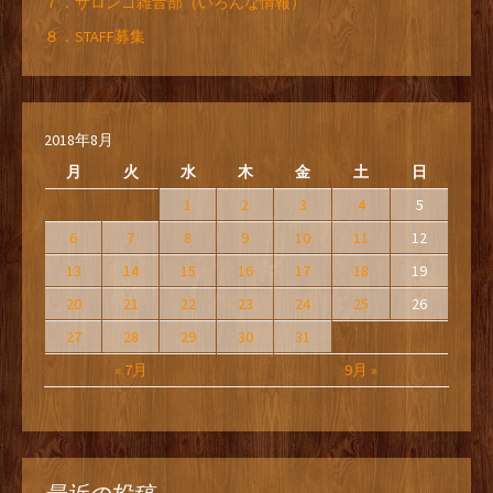
７．サロンゴ雑音部（いろんな情報）
８．STAFF募集
2018年8月
月
火
水
木
金
土
日
1
2
3
4
5
6
7
8
9
10
11
12
13
14
15
16
17
18
19
20
21
22
23
24
25
26
27
28
29
30
31
« 7月
9月 »