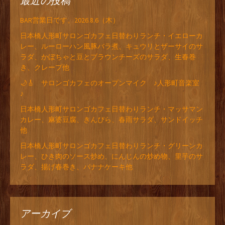
最近の投稿
BAR営業日です。2026.8.6（木）
日本橋人形町サロンゴカフェ日替わりランチ・イエローカ
レー、ルーローハン風豚バラ煮、キュウリとザーサイのサ
ラダ、かぼちゃと豆とブラウンチーズのサラダ、生春巻
き、クレープ他
🌙🎸 サロンゴカフェのオープンマイク ♪人形町音楽室
♪
日本橋人形町サロンゴカフェ日替わりランチ・マッサマン
カレー、麻婆豆腐、きんぴら、春雨サラダ、サンドイッチ
他
日本橋人形町サロンゴカフェ日替わりランチ・グリーンカ
レー、ひき肉のソース炒め、にんじんの炒め物、里芋のサ
ラダ、揚げ春巻き、バナナケーキ他
アーカイブ