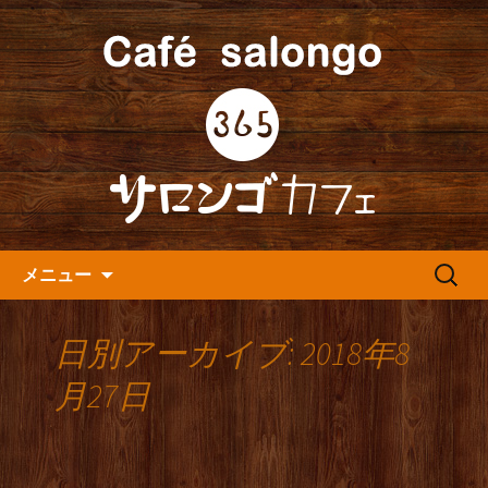
人形町の音楽カフェ『365カフェ』より
最新情報をお届けします。
人形町の『365(サロンゴ)カフ
ェ』よりお知らせ
コンテンツへ移動
検
メニュー
索:
日別アーカイブ: 2018年8
月27日