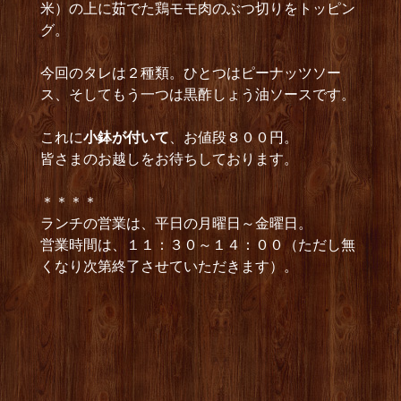
米）の上に茹でた鶏モモ肉のぶつ切りをトッピン
グ。
今回のタレは２種類。ひとつはピーナッツソー
ス、そしてもう一つは黒酢しょう油ソースです。
これに
小鉢が付いて
、お値段８００円。
皆さまのお越しをお待ちしております。
＊＊＊＊
ランチの営業は、平日の月曜日～金曜日。
営業時間は、１１：３０～１４：００（ただし無
くなり次第終了させていただきます）。