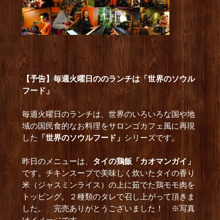
【予告】毎週火曜日ののランチは「世界のソウル
フード」
毎週火曜日のランチは、世界のいろいろな国や地
域の国民食的なお料理をサロンゴカフェ風に再現
した
「世界のソウルフード」
シリーズです。
昨日のメニューは、
タイの鶏飯「カオマンガイ」
です。チキンスープで美味しく炊いたタイの香り
米（ジャスミンライス）の上に茹でた鶏モモ肉を
トッピング。２種類のタレで召し上がって頂きま
した。 完売ありがとうございました！ ※写真