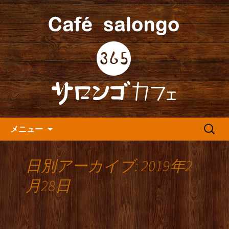
人形町の音楽カフェ『365カフェ』より
最新情報をお届けします。
人形町の『365(サロンゴ)カフ
ェ』よりお知らせ
コンテンツへ移動
検
メニュー
索:
日別アーカイブ: 2019年2
月28日