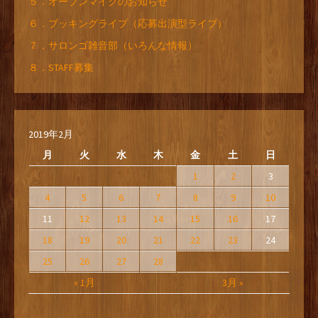
５．オープンマイクのお知らせ
６．ブッキングライブ（応募出演型ライブ）
７．サロンゴ雑音部（いろんな情報）
８．STAFF募集
2019年2月
月
火
水
木
金
土
日
1
2
3
4
5
6
7
8
9
10
11
12
13
14
15
16
17
18
19
20
21
22
23
24
25
26
27
28
« 1月
3月 »