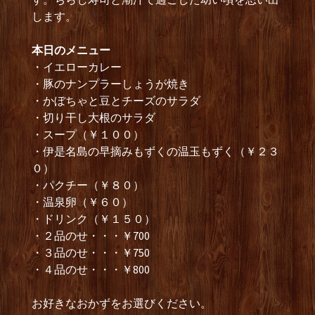
します。
本日のメニュー
・イエローカレー
・豚のナンプラーしょうが焼き
・かぼちゃと豆とチーズのサラダ
・切り干し大根のサラダ
・スープ（￥１００）
・伊是名島の早摘みもずくの温玉もずく（￥２３
０）
・パクチー（￥８０）
・温泉卵（￥６０）
・ドリンク（￥１５０）
・２品のせ・・・￥700
・３品のせ・・・￥750
・４品のせ・・・￥800
お好きなおかずをお選びください。