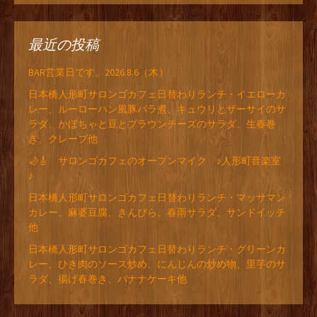
最近の投稿
BAR営業日です。2026.8.6（木）
日本橋人形町サロンゴカフェ日替わりランチ・イエローカ
レー、ルーローハン風豚バラ煮、キュウリとザーサイのサ
ラダ、かぼちゃと豆とブラウンチーズのサラダ、生春巻
き、クレープ他
🌙🎸 サロンゴカフェのオープンマイク ♪人形町音楽室
♪
日本橋人形町サロンゴカフェ日替わりランチ・マッサマン
カレー、麻婆豆腐、きんぴら、春雨サラダ、サンドイッチ
他
日本橋人形町サロンゴカフェ日替わりランチ・グリーンカ
レー、ひき肉のソース炒め、にんじんの炒め物、里芋のサ
ラダ、揚げ春巻き、バナナケーキ他