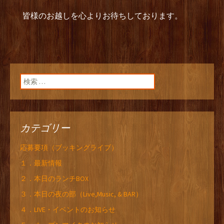
皆様のお越しを心よりお待ちしております。
検索:
カテゴリー
応募要項（ブッキングライブ）
１．最新情報
２．本日のランチBOX
３．本日の夜の部（Live,Music, & BAR）
４．LIVE・イベントのお知らせ