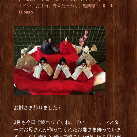
トイン、お弁当、野菜たっぷり、無国籍
cafe-
salongo
お雛さま飾りました♪
2月も今日で終わりですね。早い・・・。マスタ
ーのお母さんが作ってくれたお雛さま飾っていま
す。ちらし寿司と潮汁で過ごした幼い頃を思い出