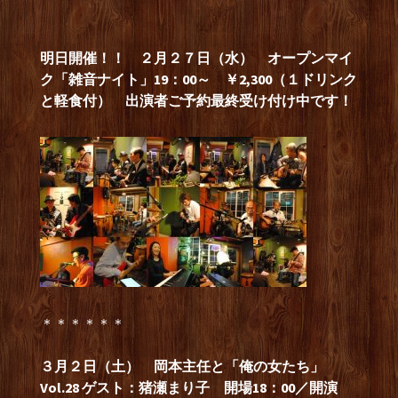
明日開催！！ ２月２７日（水） オープンマイ
ク「雑音ナイト」19：00～ ￥2,300（１ドリンク
と軽食付） 出演者ご予約最終受け付け中です！
＊＊＊＊＊＊
３月２日（土） 岡本主任と「俺の女たち」
Vol.28 ゲスト：猪瀬まり子 開場18：00／開演