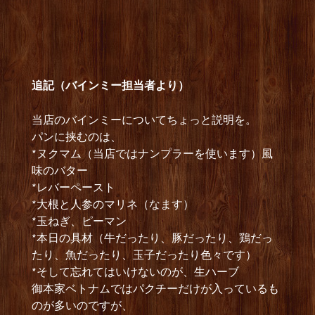
追記（バインミー担当者より）
当店のバインミーについてちょっと説明を。
パンに挟むのは、
*ヌクマム（当店ではナンプラーを使います）風
味のバター
*レバーペースト
*大根と人参のマリネ（なます）
*玉ねぎ、ピーマン
*本日の具材（牛だったり、豚だったり、鶏だっ
たり、魚だったり、玉子だったり色々です）
*そして忘れてはいけないのが、生ハーブ
御本家ベトナムではパクチーだけが入っているも
のが多いのですが、