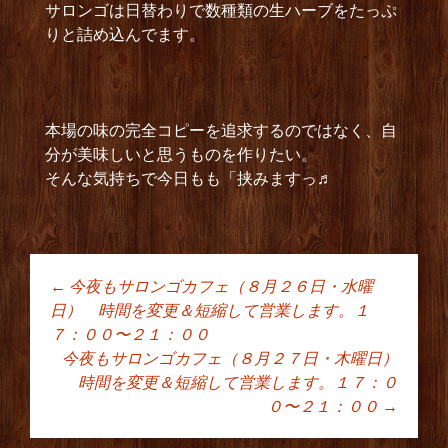
サロンゴは日替わりで数種類の生ハーブをたっぷ
りと詰め込んでます。
本場の味の完全コピーを追求するのではなく、自
分が美味しいと思うものを作りたい。
そんな気持ちで今日もも「挟みますっ♬
←
今夜もサロンゴカフェ（８月２６日・水曜
投稿ナビゲーショ
日） 時間を変更＆短縮して営業します。１
７：００〜２１：００
今夜もサロンゴカフェ（８月２７日・木曜日）
ン
時間を変更＆短縮して営業します。１７：０
０〜２１：００
→