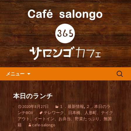
人形町の音楽カフェ『365カフェ』より
最新情報をお届けします。
人形町の『365(サロンゴ)カフ
ェ』よりお知らせ
コンテンツへ移動
検
メニュー
索:
本日のランチ
2020年8月27日
１．最新情報
,
２．本日のラ
ンチBOX
テレワーク、日本橋、人形町、テイク
アウト、イートイン、お弁当、野菜たっぷり、無国
籍
cafe-salongo