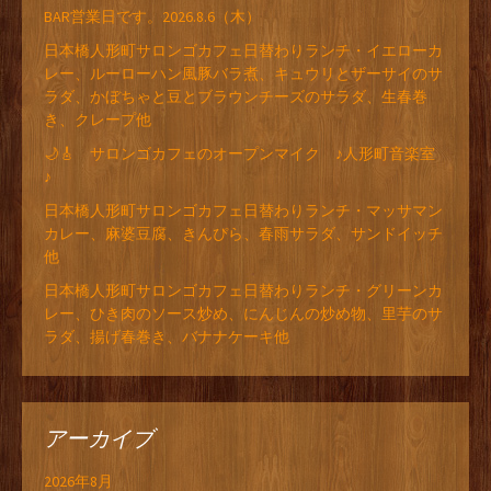
BAR営業日です。2026.8.6（木）
日本橋人形町サロンゴカフェ日替わりランチ・イエローカ
レー、ルーローハン風豚バラ煮、キュウリとザーサイのサ
ラダ、かぼちゃと豆とブラウンチーズのサラダ、生春巻
き、クレープ他
🌙🎸 サロンゴカフェのオープンマイク ♪人形町音楽室
♪
日本橋人形町サロンゴカフェ日替わりランチ・マッサマン
カレー、麻婆豆腐、きんぴら、春雨サラダ、サンドイッチ
他
日本橋人形町サロンゴカフェ日替わりランチ・グリーンカ
レー、ひき肉のソース炒め、にんじんの炒め物、里芋のサ
ラダ、揚げ春巻き、バナナケーキ他
アーカイブ
2026年8月