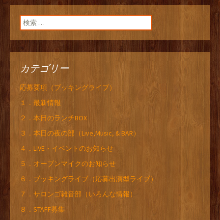
検索:
カテゴリー
応募要項（ブッキングライブ）
１．最新情報
２．本日のランチBOX
３．本日の夜の部（Live,Music, & BAR）
４．LIVE・イベントのお知らせ
５．オープンマイクのお知らせ
６．ブッキングライブ（応募出演型ライブ）
７．サロンゴ雑音部（いろんな情報）
８．STAFF募集