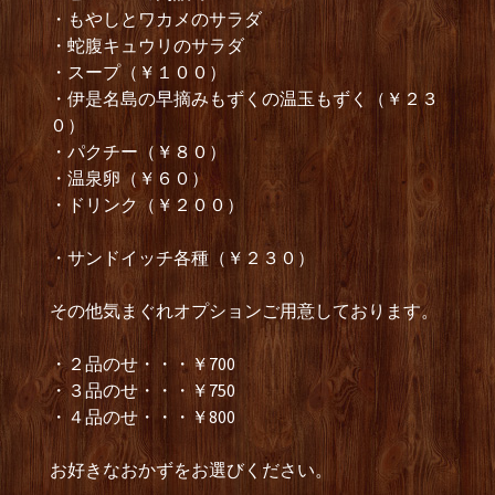
・もやしとワカメのサラダ
・蛇腹キュウリのサラダ
・スープ（￥１００）
・伊是名島の早摘みもずくの温玉もずく（￥２３
０）
・パクチー（￥８０）
・温泉卵（￥６０）
・ドリンク（￥２００）
・サンドイッチ各種（￥２３０）
その他気まぐれオプションご用意しております。
・２品のせ・・・￥700
・３品のせ・・・￥750
・４品のせ・・・￥800
お好きなおかずをお選びください。