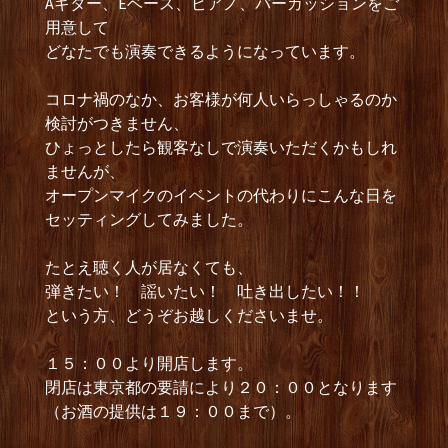
Aギター、Eベース、ピアノ、パーカッションをご
用意して
どなたでも演奏できるようになっています。
コロナ禍のなか、お客様が何人いらっしゃるのか
検討がつきません、
ひょっとしたら観客なしで演奏いただくかもしれ
ませんが、
オープンマイクのイベントの代わりにこんな日を
セッティングしてみました。
たとえ聴く人が居なくても、
弾きたい！ 謡いたい！ 吐き出したい！！
という方、どうぞお越しくださいませ。
１５：００より開店します。
閉店は東京都の要請により２０：００となります
（お酒の提供は１９：００まで）。