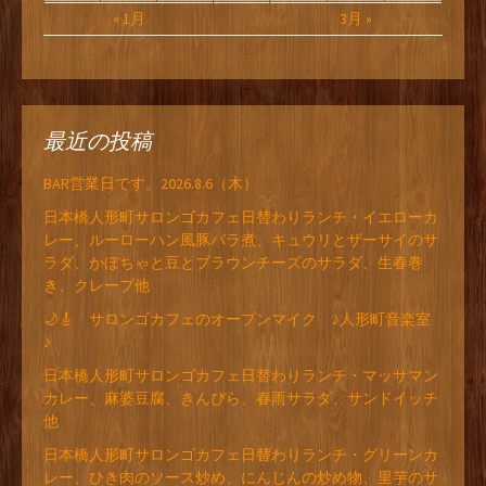
« 1月
3月 »
最近の投稿
BAR営業日です。2026.8.6（木）
日本橋人形町サロンゴカフェ日替わりランチ・イエローカ
レー、ルーローハン風豚バラ煮、キュウリとザーサイのサ
ラダ、かぼちゃと豆とブラウンチーズのサラダ、生春巻
き、クレープ他
🌙🎸 サロンゴカフェのオープンマイク ♪人形町音楽室
♪
日本橋人形町サロンゴカフェ日替わりランチ・マッサマン
カレー、麻婆豆腐、きんぴら、春雨サラダ、サンドイッチ
他
日本橋人形町サロンゴカフェ日替わりランチ・グリーンカ
レー、ひき肉のソース炒め、にんじんの炒め物、里芋のサ