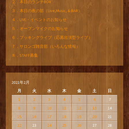
２．本日のランチBOX
３．本日の夜の部（Live,Music, & BAR）
４．LIVE・イベントのお知らせ
５．オープンマイクのお知らせ
６．ブッキングライブ（応募出演型ライブ）
７．サロンゴ雑音部（いろんな情報）
８．STAFF募集
2021年2月
月
火
水
木
金
土
日
1
2
3
4
5
6
7
8
9
10
11
12
13
14
15
16
17
18
19
20
21
22
23
24
25
26
27
28