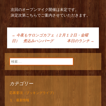
次回のオープンマイク開催は未定です。
決定次第こちらでご案内させていただきます。
←
今夜もサロンゴカフェ（２月１２日・金曜
投稿ナビゲーショ
日） 煮込みハンバーグ
本日のランチ
→
ン
検索:
カテゴリー
応募要項（ブッキングライブ）
１．最新情報