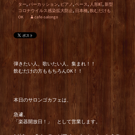
ター
,
パーカッション
,
ピアノ
,
ベース
,
人形町
,
新型
コロナウイルス感染拡大防止
,
日本橋
,
飲むだけも
OK
cafe-salongo
弾きたい人、歌いたい人、集まれ！！
飲むだけの方ももちろんOK！！
本日のサロンゴカフェは、
急遽、
「楽器開放日！」 として営業します。