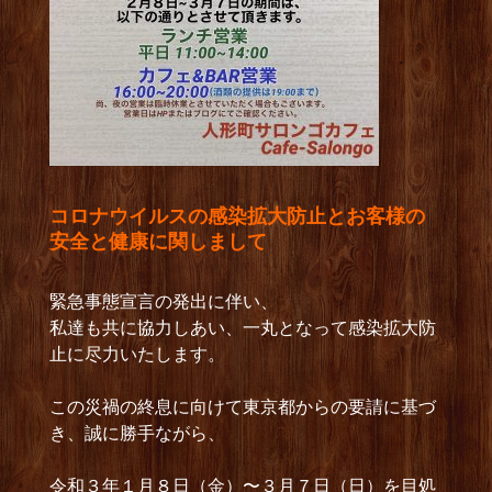
コロナウイルスの感染拡大防止とお客様の
安全と健康に関しまして
緊急事態宣言の発出に伴い、
私達も共に協力しあい、一丸となって感染拡大防
止に尽力いたします。
この災禍の終息に向けて東京都からの要請に基づ
き、誠に勝手ながら、
令和３年１月８日（金）〜３月７日（日）を目処