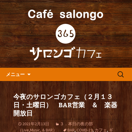
人形町の音楽カフェ『365カフェ』より
最新情報をお届けします。
人形町の『365(サロンゴ)カフ
ェ』よりお知らせ
コンテンツへ移動
検
メニュー
索:
今夜のサロンゴカフェ（２月１３
日・土曜日） BAR営業 ＆ 楽器
開放日
2021年2月13日
３．本日の夜の部
（Live,Music, & BAR）
BAR
,
COVID-19
,
カフェ
,
ギ