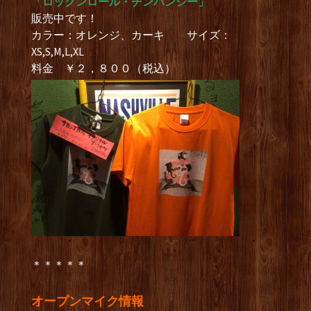
「ロックンロール・チンパンジー」
販売中です！
カラー：オレンジ、カーキ サイズ：
XS,S,M,L,XL
料金 ￥２，８００（税込）
＊＊＊＊＊
オープンマイク情報