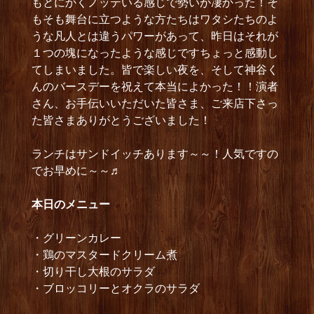
もとにかくノッテいる感じで勢いが凄かった！そ
もそも舞台に立つような方たちはワタシたちのよ
うな凡人とは違うパワーがあって、昨日はそれが
１つの塊になったような感じですちょっと感動し
てしまいました。皆で楽しい夜を、そして神谷く
んのバースデーを祝えて本当によかった！！演者
さん、お手伝いいただいた皆さま、ご来店下さっ
た皆さまありがとうございました！
ランチはサンドイッチあります～～！人気ですの
でお早めに～～♬
本日のメニュー
・グリーンカレー
・鶏のマスタードクリーム煮
・切り干し大根のサラダ
・ブロッコリーとオクラのサラダ