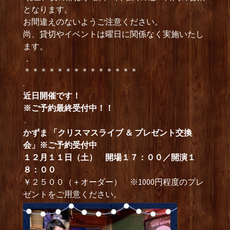
となります。
お間違えのないようご注意ください。
尚、貸切やイベントは曜日に関係なく実施いたし
ます。
．
＊＊＊＊＊＊＊＊＊＊＊＊＊＊
.
近日開催です！
※ご予約最終受付中！！
.
かずま 「クリスマスライブ ＆ プレゼント交換
会」
※ご予約受付中
１２月１１日（土） 開場１７：００／開演１
８：００
￥２５００（＋オーダー） ※1000円程度のプレ
ゼントをご用意ください。