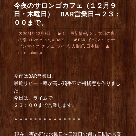
今夜のサロンゴカフェ（１２月９
日・木曜日） BAR営業日→２３：
００まで。
2021年12月9日
１．最新情報
,
３．本日の夜
の部（Live,Music, & BAR）
BAR
,
イベント
,
オー
プンマイク
,
カフェ
,
ライブ
,
人形町
,
日本橋
cafe-salongo
．
今夜はBAR営業日。
最近リピート率が高い鶏手羽の柑橘煮を作りまし
た。
今日は、ライムで。
２３：００まで営業します。
.
＊＊＊＊＊＊＊＊＊＊＊＊＊＊
．
現在、夜の部は水曜日〜日曜日の週５日間の営業