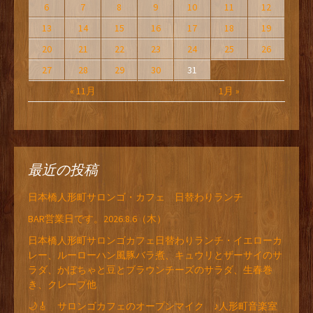
6
7
8
9
10
11
12
13
14
15
16
17
18
19
20
21
22
23
24
25
26
27
28
29
30
31
« 11月
1月 »
最近の投稿
日本橋人形町サロンゴ・カフェ 日替わりランチ
BAR営業日です。2026.8.6（木）
日本橋人形町サロンゴカフェ日替わりランチ・イエローカ
レー、ルーローハン風豚バラ煮、キュウリとザーサイのサ
ラダ、かぼちゃと豆とブラウンチーズのサラダ、生春巻
き、クレープ他
🌙🎸 サロンゴカフェのオープンマイク ♪人形町音楽室