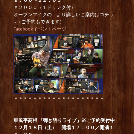
９：００
〜２２：００
￥２０００（１ドリンク付）
オープンマイクの、より詳しいご案内はコチラ
↓（ご予約もできます）
Facebookイベントページ
＊＊＊＊＊＊＊＊＊＊＊＊＊＊＊＊＊＊＊
.
東風平高根 「弾き語りライブ」
※ご予約受付中
１２月１８日（土） 開場１７：００／開演１