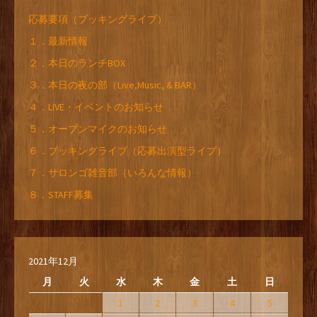
応募要項（ブッキングライブ）
１．最新情報
２．本日のランチBOX
３．本日の夜の部（Live,Music, & BAR）
４．LIVE・イベントのお知らせ
５．オープンマイクのお知らせ
６．ブッキングライブ（応募出演型ライブ）
７．サロンゴ雑音部（いろんな情報）
８．STAFF募集
2021年12月
月
火
水
木
金
土
日
1
2
3
4
5