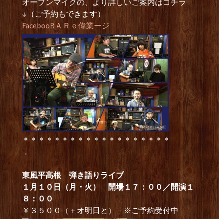
オープンマイクの、より詳しいご案内はコチラ
↓（ご予約もできます）
FacebooBＡＲｅ偉業ージ
＊＊＊＊＊＊＊＊＊＊＊＊＊＊＊＊＊＊＊
．
東風平高根 弾き語りライブ
１月１０日（月・火） 開場１７：００／開演１
８：００
￥３５００（＋オ明日と） ※ご予約受付中