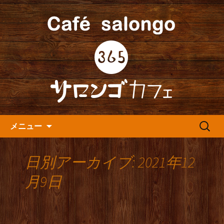
人形町の音楽カフェ『365カフェ』より
最新情報をお届けします。
人形町の『365(サロンゴ)カフ
ェ』よりお知らせ
コンテンツへ移動
検
メニュー
索:
日別アーカイブ: 2021年12
月9日