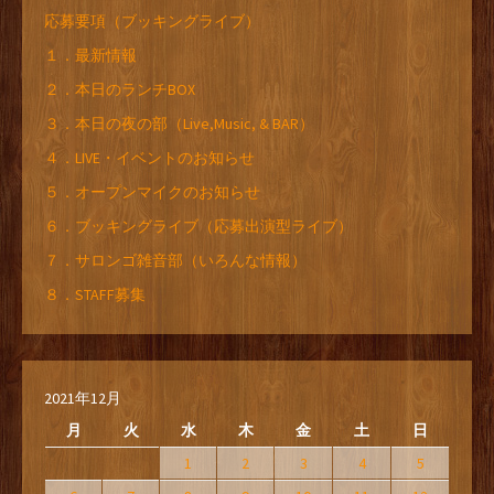
応募要項（ブッキングライブ）
１．最新情報
２．本日のランチBOX
３．本日の夜の部（Live,Music, & BAR）
４．LIVE・イベントのお知らせ
５．オープンマイクのお知らせ
６．ブッキングライブ（応募出演型ライブ）
７．サロンゴ雑音部（いろんな情報）
８．STAFF募集
2021年12月
月
火
水
木
金
土
日
1
2
3
4
5