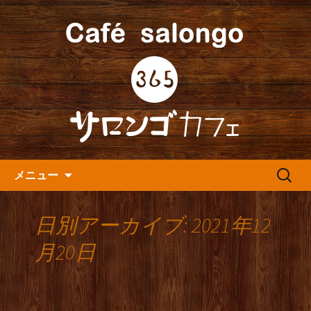
人形町の音楽カフェ『365カフェ』より
最新情報をお届けします。
人形町の『365(サロンゴ)カフ
ェ』よりお知らせ
コンテンツへ移動
検
メニュー
索:
日別アーカイブ: 2021年12
月20日