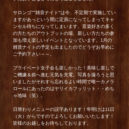
サロンゴ””雑音ナイト”は今、不定期で実施してい
ますがあっという間に定員になってしまってキャ
ンセル待ちになってしまいます。音楽好きの多く
の方たちのアウトプットの場、新しい方たちの参
加も増え楽しいイベントとなっています。1月の
雑音ナイトの予定も出ましたのでどうぞお早めに
ご予約下さい～～。
プライベート女子会も楽しかった！美味し楽しで
ご機嫌＆前へ進む元気を充電。写真を撮ろうと思
いましたがそれすら忘れるよい時間で唯一カメラ
ロールにあったのはヤリイカフッリット・・めち
ゃ地味（笑）。
日替わりメニューの誤字あります！年明けは11日
（火）からですのでよろしくお願いいたします！
皆様のお越しをお待ちしております。