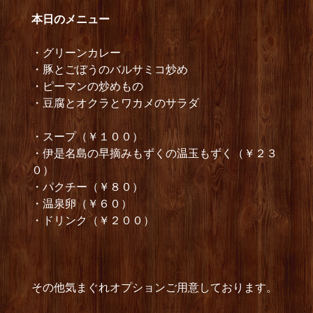
本日のメニュー
・グリーンカレー
・豚とごぼうのバルサミコ炒め
・ピーマンの炒めもの
・豆腐とオクラとワカメのサラダ
・スープ（￥１００）
・伊是名島の早摘みもずくの温玉もずく（￥２３
０）
・パクチー（￥８０）
・温泉卵（￥６０）
・ドリンク（￥２００）
その他気まぐれオプションご用意しております。