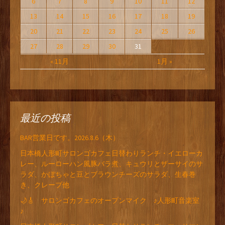
6
7
8
9
10
11
12
13
14
15
16
17
18
19
20
21
22
23
24
25
26
27
28
29
30
31
« 11月
1月 »
最近の投稿
BAR営業日です。2026.8.6（木）
日本橋人形町サロンゴカフェ日替わりランチ・イエローカ
レー、ルーローハン風豚バラ煮、キュウリとザーサイのサ
ラダ、かぼちゃと豆とブラウンチーズのサラダ、生春巻
き、クレープ他
🌙🎸 サロンゴカフェのオープンマイク ♪人形町音楽室
♪