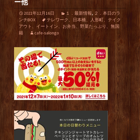
ー他
2021年12月16日
１．最新情報
,
２．本日のラ
ンチBOX
テレワーク、日本橋、人形町、テイク
アウト、イートイン、お弁当、野菜たっぷり、無国
籍
cafe-salongo