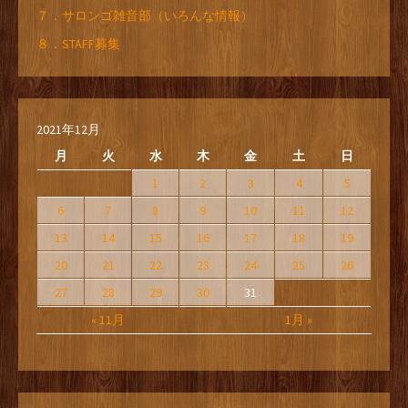
７．サロンゴ雑音部（いろんな情報）
８．STAFF募集
2021年12月
月
火
水
木
金
土
日
1
2
3
4
5
6
7
8
9
10
11
12
13
14
15
16
17
18
19
20
21
22
23
24
25
26
27
28
29
30
31
« 11月
1月 »