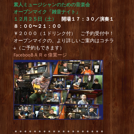
素人ミュージシャンのための音楽会
オープンマイク「雑音ナイト」
１２月２５日（土）
開場１７：３０／演奏１
８：００〜２１：００
￥２０００（１ドリンク付） ご予約受付中！
オープンマイクの、より詳しいご案内はコチラ
↓（ご予約もできます）
FacebooBＡＲｅ偉業ージ
＊＊＊＊＊＊＊＊＊＊＊＊＊＊＊＊＊＊＊