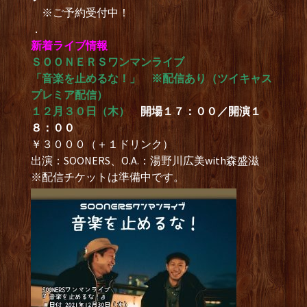
※ご予約受付中！
．
新着ライブ情報
ＳＯＯＮＥＲＳワンマンライブ
「音楽を止めるな！」 ※配信あり（ツイキャス
プレミア配信）
１２月３０日（木）
開場１７：００／開演１
８：００
￥３０００（＋１ドリンク）
出演：SOONERS、O.A.：湯野川広美with森盛滋
※配信チケットは準備中です。