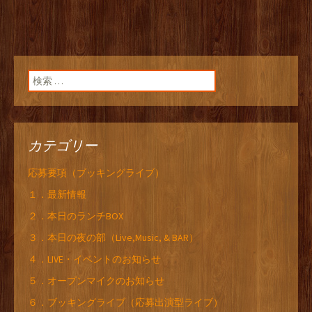
検索:
カテゴリー
応募要項（ブッキングライブ）
１．最新情報
２．本日のランチBOX
３．本日の夜の部（Live,Music, & BAR）
４．LIVE・イベントのお知らせ
５．オープンマイクのお知らせ
６．ブッキングライブ（応募出演型ライブ）