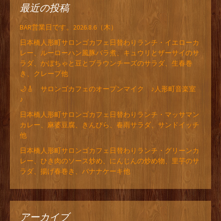
最近の投稿
BAR営業日です。2026.8.6（木）
日本橋人形町サロンゴカフェ日替わりランチ・イエローカ
レー、ルーローハン風豚バラ煮、キュウリとザーサイのサ
ラダ、かぼちゃと豆とブラウンチーズのサラダ、生春巻
き、クレープ他
🌙🎸 サロンゴカフェのオープンマイク ♪人形町音楽室
♪
日本橋人形町サロンゴカフェ日替わりランチ・マッサマン
カレー、麻婆豆腐、きんぴら、春雨サラダ、サンドイッチ
他
日本橋人形町サロンゴカフェ日替わりランチ・グリーンカ
レー、ひき肉のソース炒め、にんじんの炒め物、里芋のサ
ラダ、揚げ春巻き、バナナケーキ他
アーカイブ