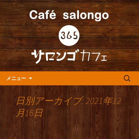
人形町の音楽カフェ『365カフェ』より
最新情報をお届けします。
人形町の『365(サロンゴ)カフ
ェ』よりお知らせ
コンテンツへ移動
検
メニュー
索:
日別アーカイブ: 2021年12
月16日