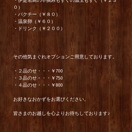
・伊是名島の早摘みもずくの温玉もずく（￥２３
０）
・パクチー（￥８０）
・温泉卵（￥６０）
・ドリンク（￥２００）
その他気まぐれオプションご用意しております。
・２品のせ・・・￥700
・３品のせ・・・￥750
・４品のせ・・・￥800
お好きなおかずをお選びください。
皆さまのお越しを心よりお待ちしております♪