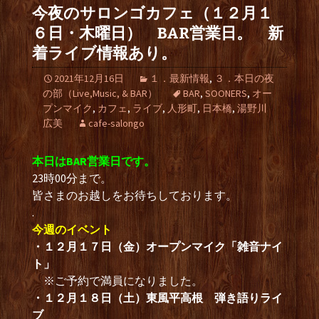
今夜のサロンゴカフェ（１２月１
６日・木曜日） BAR営業日。 新
着ライブ情報あり。
2021年12月16日
１．最新情報
,
３．本日の夜
の部（Live,Music, & BAR）
BAR
,
SOONERS
,
オー
プンマイク
,
カフェ
,
ライブ
,
人形町
,
日本橋
,
湯野川
広美
cafe-salongo
本日はBAR営業日です。
23時00分まで。
皆さまのお越しをお待ちしております。
.
今週のイベント
・１２月１７日（金）オープンマイク「雑音ナイ
ト」
※ご予約で満員になりました。
・１２月１８日（土）東風平高根 弾き語りライ
ブ