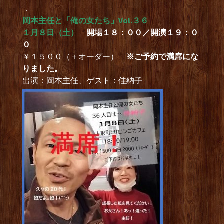
．
岡本主任と「俺の女たち」Vol.３６
１月８日（土）
開場１８：００／開演１９：０
０
￥１５００（＋オーダー）
※ご予約で満席にな
りました。
出演：岡本主任、ゲスト：佳納子