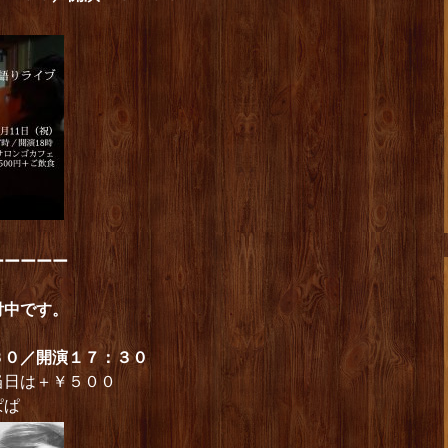
ーーーーー
付中です。
３０／開演１７：３０
当日は＋￥５００
ぱぱ