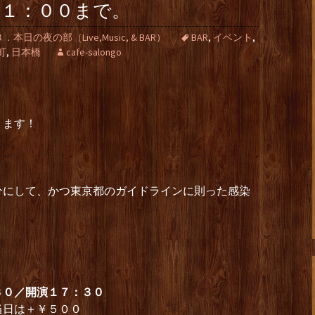
２１：００まで。
３．本日の夜の部（Live,Music, & BAR）
BAR
,
イベント
,
町
,
日本橋
cafe-salongo
ります！
分にして、かつ東京都のガイドラインに則った感染
。
３０／開演１７：３０
当日は＋￥５００