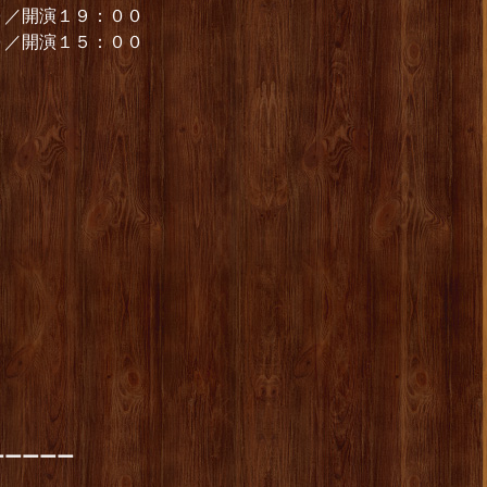
０／開演１９：００
０／開演１５：００
ーーーーー