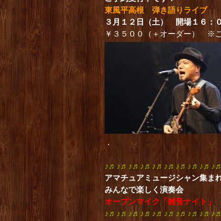
東風平高根 弾き語りライブ
３月１２日（土） 開場１６：
￥３５００（＋オーダー） ※
．
♪♬♪♬♪♬♪♬♪♬♪♬♪♬♪♬♪♬♪
アマチュアミュージシャン集ま
みんなで楽しく演奏会
オープンマイク「雑音ナイト」
♪♬♪♬♪♬♪♬♪♬♪♬♪♬♪♬♪♬♪