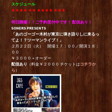
スケジュール
★★★★ ★★ ★★★★ ★★★
．
明日開催！！ご予約受付中です！ 配信あり！
SONERS PRESENTS
「あのゴーゴー木村が東京に弾き語りしに来るっ
てよ！？ツーマンライブ！」
２月２２日（火） 開場１７：００／開演１８：
００
￥３０００＋オーダー
配信あり
（料金￥２０００ チケットは
コチラか
ら
）