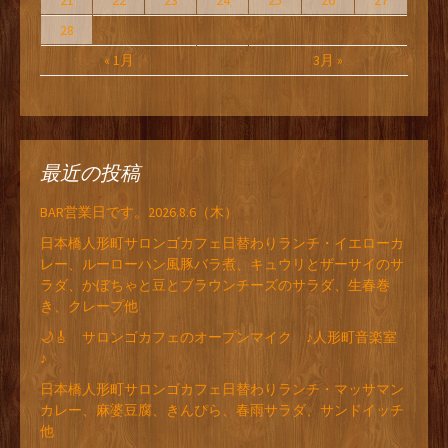
21
22
23
24
25
26
27
28
« 1月
3月 »
最近の投稿
BAR営業日です。2026.8.6（木）
日本橋人形町サロンゴカフェ日替わりランチ・イエローカ
レー、ルーローハン風豚バラ煮、キュウリとザーサイのサ
ラダ、かぼちゃと豆とブラウンチーズのサラダ、生春巻
き、クレープ他
🌙🎸 サロンゴカフェのオープンマイク ♪人形町音楽室
♪
日本橋人形町サロンゴカフェ日替わりランチ・マッサマン
カレー、麻婆豆腐、きんぴら、春雨サラダ、サンドイッチ
他