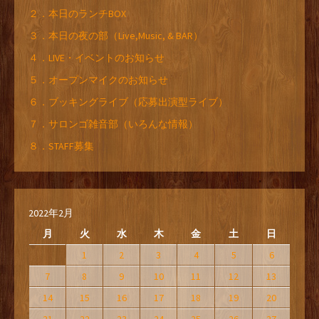
２．本日のランチBOX
３．本日の夜の部（Live,Music, & BAR）
４．LIVE・イベントのお知らせ
５．オープンマイクのお知らせ
６．ブッキングライブ（応募出演型ライブ）
７．サロンゴ雑音部（いろんな情報）
８．STAFF募集
2022年2月
月
火
水
木
金
土
日
1
2
3
4
5
6
7
8
9
10
11
12
13
14
15
16
17
18
19
20