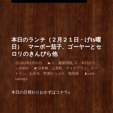
本日のランチ（２月２１日・げts曜
日） マーボー茄子、ゴーヤーとセ
ロリのきんぴら他
2022年2月21日
１．最新情報
,
２．本日のラ
ンチBOX
日本橋、人形町、テイクアウト、イー
トイン、お弁当、野菜たっぷり、無国籍
cafe-
salongo
本日の日替わりおかずはコチラ↓