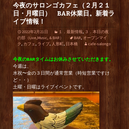
今夜のサロンゴカフェ（２月２１
日・月曜日） BAR休業日。新着ラ
イブ情報！
2022年2月21日
１．最新情報
,
３．本日の夜
の部（Live,Music, & BAR）
BAR
,
オープンマイ
ク
,
カフェ
,
ライブ
,
人形町
,
日本橋
cafe-salongo
今夜のBARタイムはお休みさせていただきます。
今週は、
水祝〜金の３日間が通常営業（時短営業ですけ
ど・・）
土曜・日曜はライブイベントです。