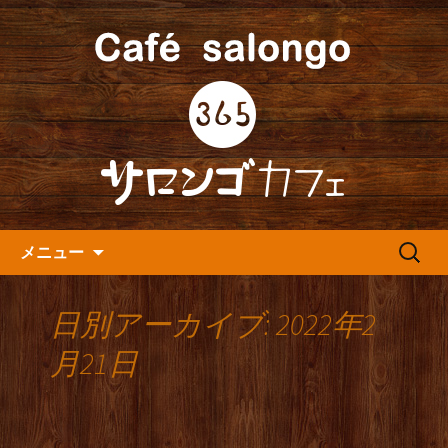
人形町の音楽カフェ『365カフェ』より
最新情報をお届けします。
人形町の『365(サロンゴ)カフ
ェ』よりお知らせ
コンテンツへ移動
検
メニュー
索:
日別アーカイブ: 2022年2
月21日