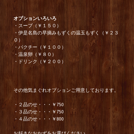
オプションいろいろ
・スープ（￥１５０）
・伊是名島の早摘みもずくの温玉もずく（￥２３
０）
・パクチー（￥１００）
・温泉卵（￥８０）
・ドリンク（￥２００）
その他気まぐれオプションご用意しております。
・２品のせ・・・￥750
・３品のせ・・・￥750
・４品のせ・・・￥800
お好きなおかずをお選びください。