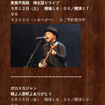
東風平高根 弾き語りライブ
３月１２日（土） 開場１６：００／開演１７：
００
￥３５００（＋オーダー） ※ご予約受付中
．
ーーーーーーーーーーーーーーーーーーー
.
ポカスカジャン
猫よ人形町よありがとう
３月２５日（金） 開場１８：００／開演１９：