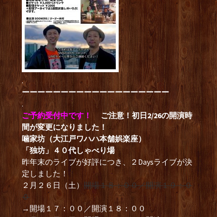
.
ーーーーーーーーーーーーーーーーーーー
.
ご予約受付中です！
ご注意！初日2/26の開演時
間が変更になりました！
噛家坊（大江戸ワハハ本舗娯楽座）
「独坊」４０代しゃべり場
昨年末のライブが好評につき、２Daysライブが決
定しました！
２月２６日（土）
開場１８：００／開演１９：０
０
→開場１７：００／開演１８：００