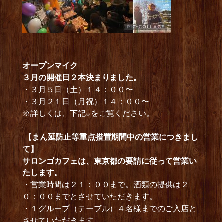
.
オープンマイク
３月の開催日２本決まりました。
・３月５日（土）１４：００〜
・３月２１日（月祝）１４：００〜
※詳しくは、下記↓をご覧ください。
.
【まん延防止等重点措置期間中の営業につきまし
て】
サロンゴカフェは、東京都の要請に従って営業い
たします。
・営業時間は２１：００まで。酒類の提供は２
０：００までとさせていただきます。
・１グループ（テーブル）４名様までのご入店と
させていただきます。