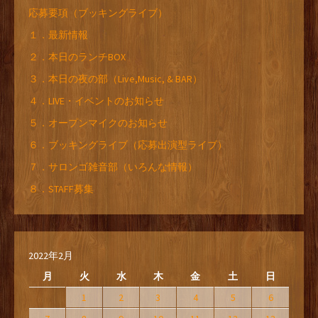
応募要項（ブッキングライブ）
１．最新情報
２．本日のランチBOX
３．本日の夜の部（Live,Music, & BAR）
４．LIVE・イベントのお知らせ
５．オープンマイクのお知らせ
６．ブッキングライブ（応募出演型ライブ）
７．サロンゴ雑音部（いろんな情報）
８．STAFF募集
2022年2月
月
火
水
木
金
土
日
1
2
3
4
5
6