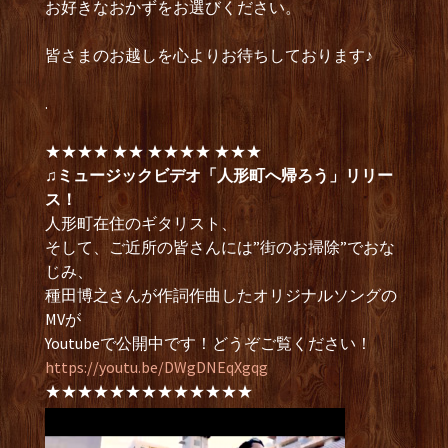
お好きなおかずをお選びください。
皆さまのお越しを心よりお待ちしております♪
.
★★★★ ★★ ★★★★ ★★★
♫ミュージックビデオ「人形町へ帰ろう」リリー
ス！
人形町在住のギタリスト、
そして、ご近所の皆さんには”街のお掃除”でおな
じみ、
種田博之さんが作詞作曲したオリジナルソングの
MVが
Youtubeで公開中です！どうぞご覧ください！
https://youtu.be/DWgDNEqXgqg
★★★★★★★★★★★★★