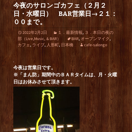
今夜のサロンゴカフェ（２月２
日・水曜日） BAR営業日→２１：
００まで。
2022年2月2日
１．最新情報
,
３．本日の夜の
部（Live,Music, & BAR）
BAR
,
オープンマイク
,
カフェ
,
ライブ
,
人形町
,
日本橋
cafe-salongo
.
今夜は営業日です。
※「まん防」期間中のＢＡＲタイムは、月・火曜
日はお休みさせて頂きます。