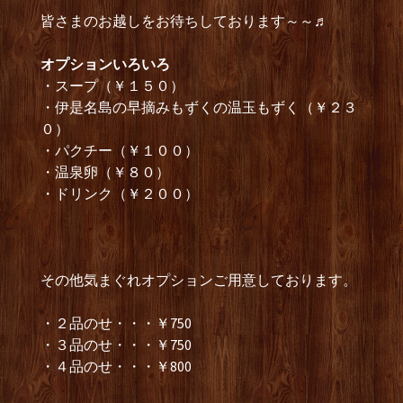
皆さまのお越しをお待ちしております～～♬
オプションいろいろ
・スープ（￥１５０）
・伊是名島の早摘みもずくの温玉もずく（￥２３
０）
・パクチー（￥１００）
・温泉卵（￥８０）
・ドリンク（￥２００）
その他気まぐれオプションご用意しております。
・２品のせ・・・￥750
・３品のせ・・・￥750
・４品のせ・・・￥800