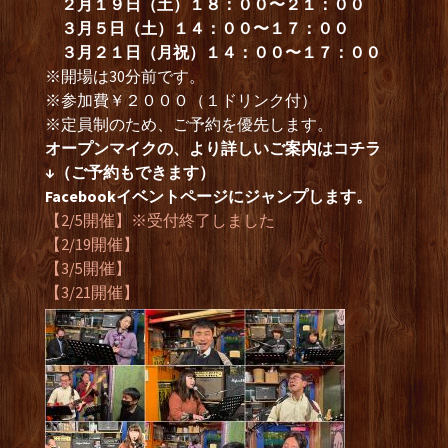
２月１９日（土）１８：００〜２１：００
３月５日（土）１４：００〜１７：００
３月２１日（月祝）１４：００〜１７：００
※開場は30分前です。
※参加費￥２０００（１ドリンク付）
※定員制のため、ご予約を優先します。
オープンマイクの、より詳しいご案内はコチラ
↓（ご予約もできます）
Facebookイベントページにジャンプします。
【2/5開催】※受付終了しました
【2/19開催】
【3/5開催】
【3/21開催】