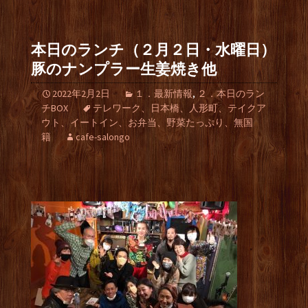
本日のランチ（２月２日・水曜日）
豚のナンプラー生姜焼き他
2022年2月2日
１．最新情報
,
２．本日のラン
チBOX
テレワーク、日本橋、人形町、テイクア
ウト、イートイン、お弁当、野菜たっぷり、無国
籍
cafe-salongo