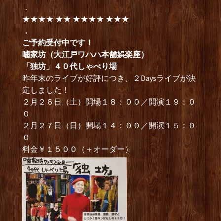
．
★★★★ ★★ ★★★★ ★★★
．
ご予約受付中です！
噛家坊（大江戸ワハハ本舗娯楽座）
「独坊」４０代しゃべり場
昨年末のライブが好評につき、２Daysライブが決
定しました！
２月２６日（土）開場１８：００／開演１９：０
０
２月２７日（日）開場１４：００／開演１５：０
０
料金￥１５００（＋オーダー）