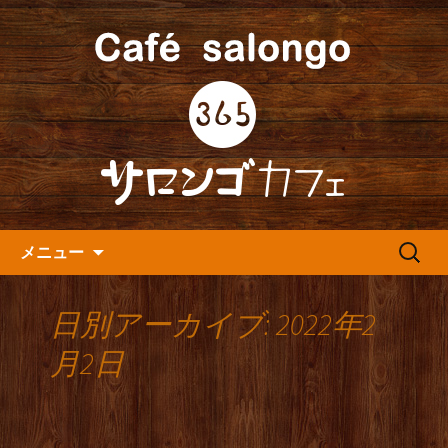
人形町の音楽カフェ『365カフェ』より
最新情報をお届けします。
人形町の『365(サロンゴ)カフ
ェ』よりお知らせ
コンテンツへ移動
検
メニュー
索:
日別アーカイブ: 2022年2
月2日