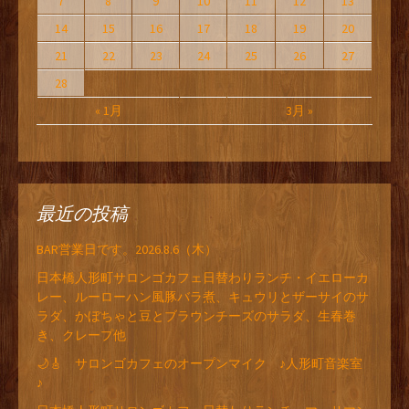
7
8
9
10
11
12
13
14
15
16
17
18
19
20
21
22
23
24
25
26
27
28
« 1月
3月 »
最近の投稿
BAR営業日です。2026.8.6（木）
日本橋人形町サロンゴカフェ日替わりランチ・イエローカ
レー、ルーローハン風豚バラ煮、キュウリとザーサイのサ
ラダ、かぼちゃと豆とブラウンチーズのサラダ、生春巻
き、クレープ他
🌙🎸 サロンゴカフェのオープンマイク ♪人形町音楽室
♪