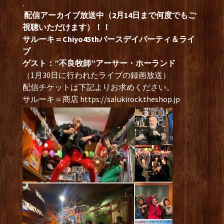
.
配信アーカイブ放送中（2月14日まで何度でもご
視聴いただけます）！！
サルーキ＝Chiyo45thバースデイパーティ＆ライ
ブ
ゲスト：”不良牧師”アーサー・ホーランド
（1月30日に行われたライブの録画放送）
配信チケットは下記よりお求めください。
サルーキ＝商店 https://salukirock.theshop.jp