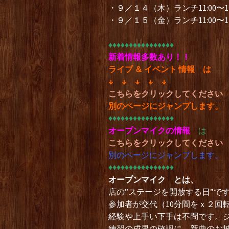
・９／１４（木）ランチ11:00〜14
・９／１５（金）ランチ11:00〜14
♦︎♦︎♦︎♦︎♦︎♦︎♦︎♦︎♦︎♦︎♦︎♦︎♦︎♦︎♦︎♦︎
新着情報多数あり！！
ライブ ＆ イベント 情報
は
↓ ↓ ↓ ↓ ↓
こちらをクリックしてください
別のページにジャンプします。
♦︎♦︎♦︎♦︎♦︎♦︎♦︎♦︎♦︎♦︎♦︎♦︎♦︎♦︎♦︎♦︎
オープンマイクの情報
は
こちらをクリックしてください
別のページにジャンプします。
♦︎♦︎♦︎♦︎♦︎♦︎♦︎♦︎♦︎♦︎♦︎♦︎♦︎♦︎♦︎♦︎
オープンマイク とは、
店の”ステージを開放する日”で
参加者が交代（10分間をｘ２回
経験や上手い下手は不問です。
練習の成果の確認に、新曲のお