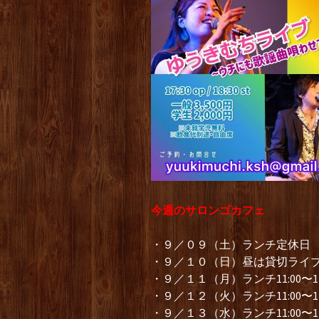
今週のサロンゴカフェ
・９／０９（土）ランチ定休日 
・９／１０（日）昼は貸切ライ
・９／１１（月）ランチ11:00〜1
・９／１２（火）ランチ11:00〜14
・９／１３（水）ランチ11:00〜