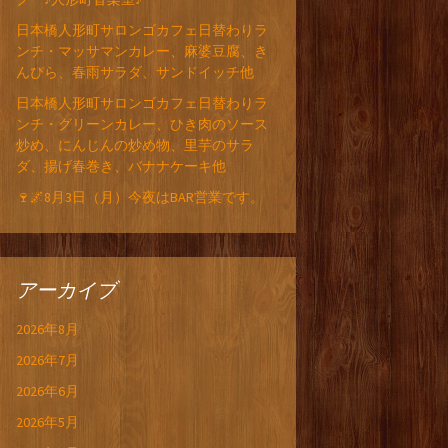
日本橋人形町サロンゴカフェ日替わりラ
ンチ・マッサマンカレー、麻婆豆腐、き
んぴら、春雨サラダ、サンドイッチ他
日本橋人形町サロンゴカフェ日替わりラ
ンチ・グリーンカレー、ひき肉のソース
炒め、にんじんの炒め物、里芋のサラ
ダ、揚げ春巻き、バナナケーキ他
🍷🌌8月3日（月）今夜はBAR営業です。
アーカイブ
2026年8月
2026年7月
2026年6月
2026年5月