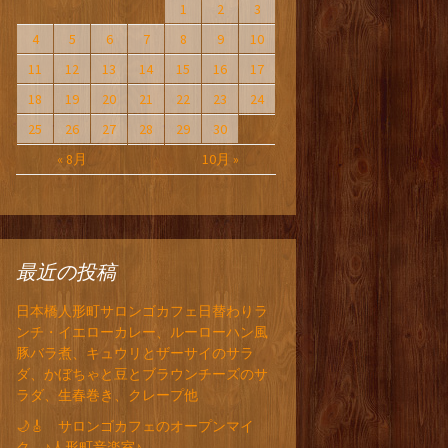
1
2
3
4
5
6
7
8
9
10
11
12
13
14
15
16
17
18
19
20
21
22
23
24
25
26
27
28
29
30
« 8月
10月 »
最近の投稿
日本橋人形町サロンゴカフェ日替わりラ
ンチ・イエローカレー、ルーローハン風
豚バラ煮、キュウリとザーサイのサラ
ダ、かぼちゃと豆とブラウンチーズのサ
ラダ、生春巻き、クレープ他
🌙🎸 サロンゴカフェのオープンマイ
ク ♪人形町音楽室♪