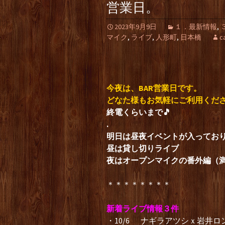
営業日。
2023年9月9日
１．最新情報
,
マイク
,
ライブ
,
人形町
,
日本橋
c
今夜は、BAR営業日です。
どなた様もお気軽にご利用くだ
終電くらいまで🎵
.
明日は昼夜イベントが入ってお
昼は貸し切りライブ
夜はオープンマイクの番外編（
＊＊＊＊＊＊＊＊
新着ライブ情報３件
・10/6 ナギラアツシｘ岩井ロ