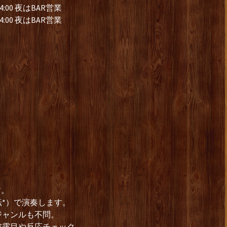
:00 夜はBAR営業
:00 夜はBAR営業
す。
転*）で演奏します。
ジャンルも不問。
披露目や反応チェック、