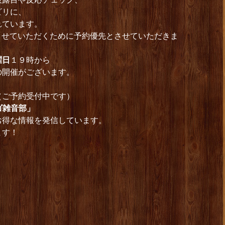
ビリに、
れています。
約させていただくために予約優先とさせていただきま
曜日
１９時から
開催がございます。
時（ご予約受付中です）
ゴ雑音部」
お得な情報を発信しています。
ます！