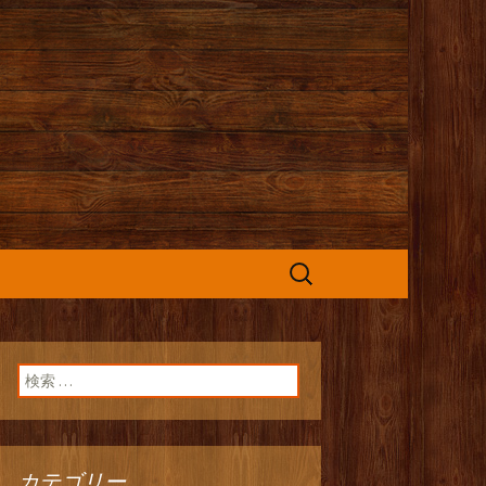
カフェ』よりお
検
索:
検索:
カテゴリー