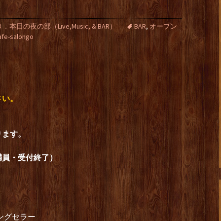
３．本日の夜の部（Live,Music, & BAR）
BAR
,
オープン
afe-salongo
さい。
ります。
満員・受付終了）
ングセラー