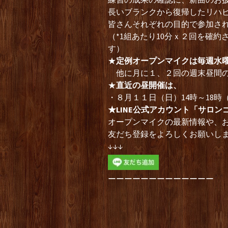
長いブランクから復帰したリハ
皆さんそれぞれの目的で参加さ
（*1組あたり10分ｘ２回を確
す）
★
定例オープンマイクは毎週水
他に月に１、２回の週末昼間の
★
直近の昼開催は、
・８月１１日（日）14時～18
★LINE公式アカウント「サロン
オープンマイクの最新情報や、
友だち登録をよろしくお願いし
↓↓↓
ーーーーーーーーーーーーー