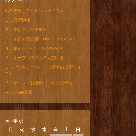
応募要項（ブッキングライブ）
１．最新情報
２．本日のランチBOX
３．本日の夜の部（Live,Music, & BAR）
４．LIVE・イベントのお知らせ
５．オープンマイクのお知らせ
６．ブッキングライブ（応募出演型ライ
ブ）
７．サロンゴ雑音部（いろんな情報）
８．STAFF募集
2023年9月
月
火
水
木
金
土
日