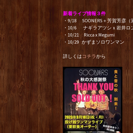
新着ライブ情報３件
・9/18 SOONERS＋芳賀芳
・10/6 ナギラアツシｘ岩井ロ
・10/21 Ricca x Megumi
・10/29 かずまソロワンマン
詳しくは
コチラ
から