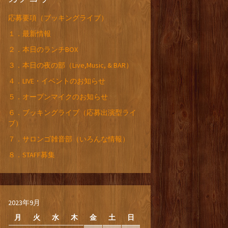
応募要項（ブッキングライブ）
１．最新情報
２．本日のランチBOX
３．本日の夜の部（Live,Music, & BAR）
４．LIVE・イベントのお知らせ
５．オープンマイクのお知らせ
６．ブッキングライブ（応募出演型ライ
ブ）
７．サロンゴ雑音部（いろんな情報）
８．STAFF募集
2023年9月
月
火
水
木
金
土
日