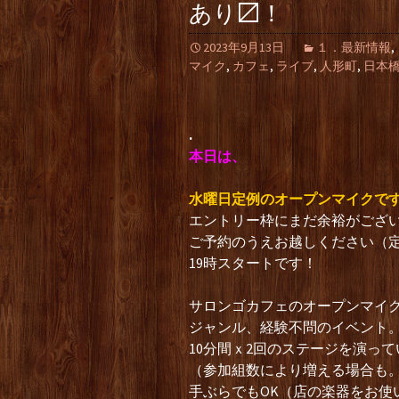
あり〼！
2023年9月13日
１．最新情報
,
マイク
,
カフェ
,
ライブ
,
人形町
,
日本
.
本日は、
水曜日定例のオープンマイクで
エントリー枠にまだ余裕がござ
ご予約のうえお越しください（
19時スタートです！
サロンゴカフェのオープンマイ
ジャンル、経験不問のイベント
10分間ｘ2回のステージを演っ
（参加組数により増える場合も
手ぶらでもOK（店の楽器をお使