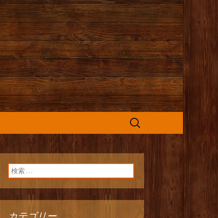
カフェ』よりお
検
索:
検索:
カテゴリー