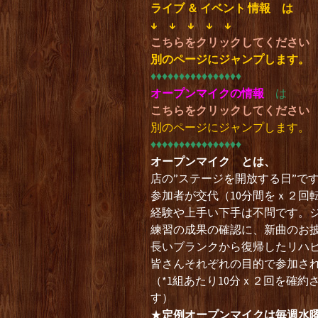
ライブ ＆ イベント 情報
は
↓ ↓ ↓ ↓ ↓
こちらをクリックしてください
別のページにジャンプします。
♦︎♦︎♦︎♦︎♦︎♦︎♦︎♦︎♦︎♦︎♦︎♦︎♦︎♦︎♦︎♦︎
オープンマイクの情報
は
こちらをクリックしてください
別のページにジャンプします。
♦︎♦︎♦︎♦︎♦︎♦︎♦︎♦︎♦︎♦︎♦︎♦︎♦︎♦︎♦︎♦︎
オープンマイク とは、
店の”ステージを開放する日”で
参加者が交代（10分間をｘ２回
経験や上手い下手は不問です。
練習の成果の確認に、新曲のお
長いブランクから復帰したリハ
皆さんそれぞれの目的で参加さ
（*1組あたり10分ｘ２回を確
す）
★
定例オープンマイクは毎週水