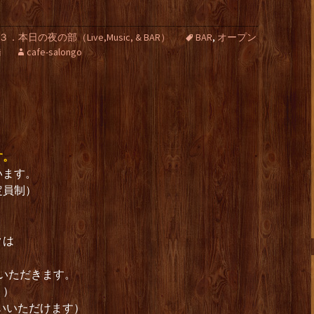
３．本日の夜の部（Live,Music, & BAR）
BAR
,
オープン
橋
cafe-salongo
す。
います。
定員制）
クは
。
ていただきます。
。）
いいただけます）