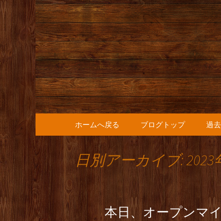
人形町の音楽カフェ『36
人形町の『
知らせ
コンテンツへ移動
ホームへ戻る
ブログトップ
過去
日別アーカイブ: 2023
本日、オープンマ