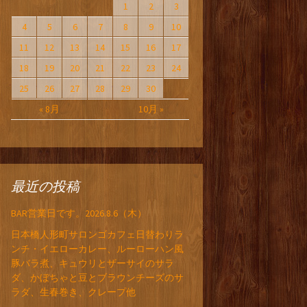
1
2
3
4
5
6
7
8
9
10
11
12
13
14
15
16
17
18
19
20
21
22
23
24
25
26
27
28
29
30
« 8月
10月 »
最近の投稿
BAR営業日です。2026.8.6（木）
日本橋人形町サロンゴカフェ日替わりラ
ンチ・イエローカレー、ルーローハン風
豚バラ煮、キュウリとザーサイのサラ
ダ、かぼちゃと豆とブラウンチーズのサ
ラダ、生春巻き、クレープ他