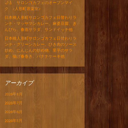
🌙🎸 サロンゴカフェのオープンマイ
ク ♪人形町音楽室♪
日本橋人形町サロンゴカフェ日替わりラ
ンチ・マッサマンカレー、麻婆豆腐、き
んぴら、春雨サラダ、サンドイッチ他
日本橋人形町サロンゴカフェ日替わりラ
ンチ・グリーンカレー、ひき肉のソース
炒め、にんじんの炒め物、里芋のサラ
ダ、揚げ春巻き、バナナケーキ他
アーカイブ
2026年8月
2026年7月
2026年6月
2026年5月