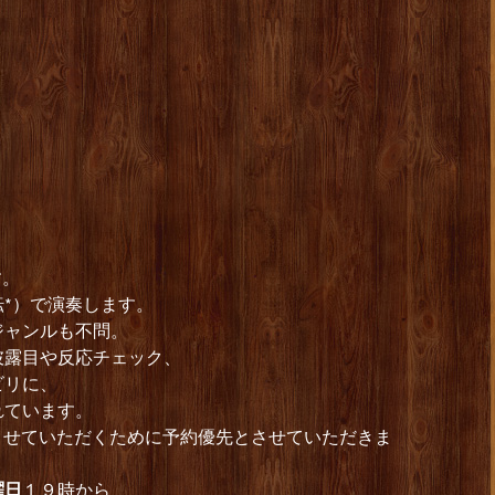
す。
転*）で演奏します。
ジャンルも不問。
披露目や反応チェック、
ビリに、
れています。
約させていただくために予約優先とさせていただきま
曜日
１９時から