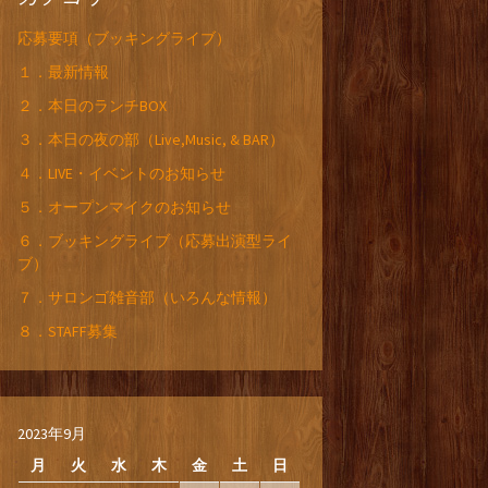
応募要項（ブッキングライブ）
１．最新情報
２．本日のランチBOX
３．本日の夜の部（Live,Music, & BAR）
４．LIVE・イベントのお知らせ
５．オープンマイクのお知らせ
６．ブッキングライブ（応募出演型ライ
ブ）
７．サロンゴ雑音部（いろんな情報）
８．STAFF募集
2023年9月
月
火
水
木
金
土
日