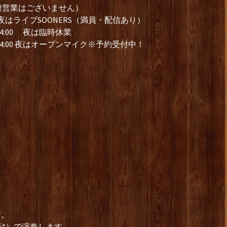
般営業はございません）
はライブSOONERS（満員・配信あり）
4:00 夜は臨時休業
14:00 夜はオープンマイク※予約受付中！
す。
転*）で演奏します。