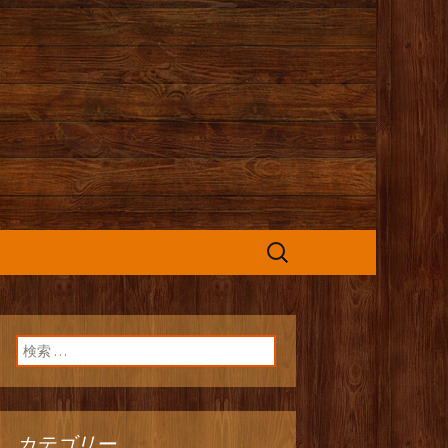
カフェ』よりお
検
索:
検索:
カテゴリー