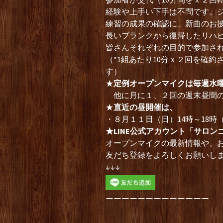
経験や上手い下手は不問です。
練習の成果の確認に、新曲のお
長いブランクから復帰したリハ
皆さんそれぞれの目的で参加さ
（*1組あたり10分ｘ２回を確
す）
★
定例オープンマイクは毎週水
他に月に１、２回の週末昼間の
★
直近の昼開催は、
・８月１１日（日）14時～18
★LINE公式アカウント「サロン
オープンマイクの最新情報や、
友だち登録をよろしくお願いし
↓↓↓
ーーーーーーーーーーーーー