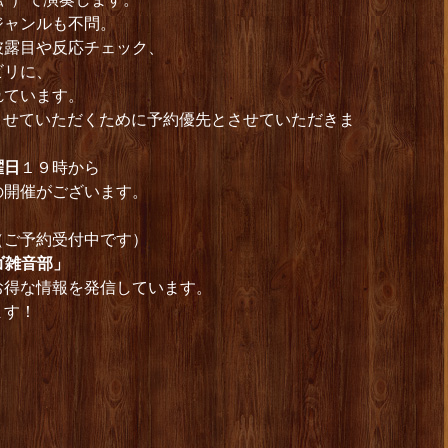
ジャンルも不問。
披露目や反応チェック、
ビリに、
れています。
約させていただくために予約優先とさせていただきま
曜日
１９時から
開催がございます。
時（ご予約受付中です）
ゴ雑音部」
お得な情報を発信しています。
ます！