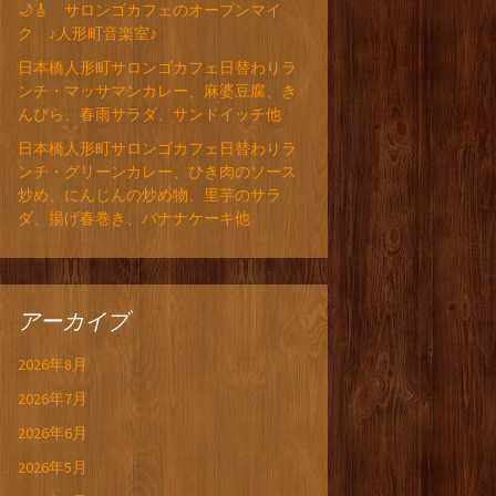
🌙🎸 サロンゴカフェのオープンマイ
ク ♪人形町音楽室♪
日本橋人形町サロンゴカフェ日替わりラ
ンチ・マッサマンカレー、麻婆豆腐、き
んぴら、春雨サラダ、サンドイッチ他
日本橋人形町サロンゴカフェ日替わりラ
ンチ・グリーンカレー、ひき肉のソース
炒め、にんじんの炒め物、里芋のサラ
ダ、揚げ春巻き、バナナケーキ他
アーカイブ
2026年8月
2026年7月
2026年6月
2026年5月