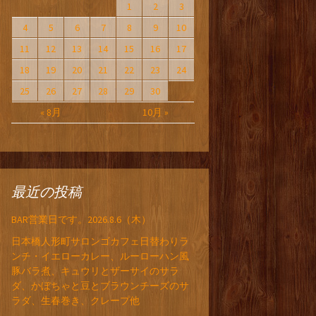
1
2
3
4
5
6
7
8
9
10
11
12
13
14
15
16
17
18
19
20
21
22
23
24
25
26
27
28
29
30
« 8月
10月 »
最近の投稿
BAR営業日です。2026.8.6（木）
日本橋人形町サロンゴカフェ日替わりラ
ンチ・イエローカレー、ルーローハン風
豚バラ煮、キュウリとザーサイのサラ
ダ、かぼちゃと豆とブラウンチーズのサ
ラダ、生春巻き、クレープ他