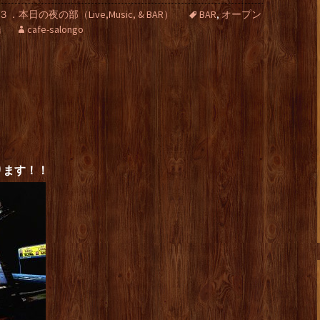
３．本日の夜の部（Live,Music, & BAR）
BAR
,
オープン
橋
cafe-salongo
ります！！