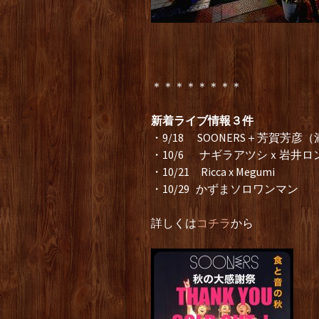
＊＊＊＊＊＊＊＊
新着ライブ情報３件
・9/18 SOONERS＋芳賀芳
・10/6 ナギラアツシｘ岩井ロ
・10/21 Ricca x Megumi
・10/29 かずまソロワンマン
詳しくは
コチラ
から