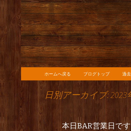
人形町の音楽カフェ『36
人形町の『
知らせ
コンテンツへ移動
ホームへ戻る
ブログトップ
過去
日別アーカイブ: 2023
本日BAR営業日です。 