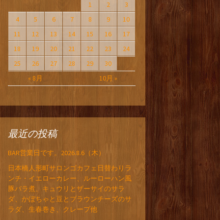
1
2
3
4
5
6
7
8
9
10
11
12
13
14
15
16
17
18
19
20
21
22
23
24
25
26
27
28
29
30
« 8月
10月 »
最近の投稿
BAR営業日です。2026.8.6（木）
日本橋人形町サロンゴカフェ日替わりラ
ンチ・イエローカレー、ルーローハン風
豚バラ煮、キュウリとザーサイのサラ
ダ、かぼちゃと豆とブラウンチーズのサ
ラダ、生春巻き、クレープ他