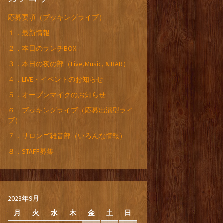
応募要項（ブッキングライブ）
１．最新情報
２．本日のランチBOX
３．本日の夜の部（Live,Music, & BAR）
４．LIVE・イベントのお知らせ
５．オープンマイクのお知らせ
６．ブッキングライブ（応募出演型ライ
ブ）
７．サロンゴ雑音部（いろんな情報）
８．STAFF募集
2023年9月
月
火
水
木
金
土
日