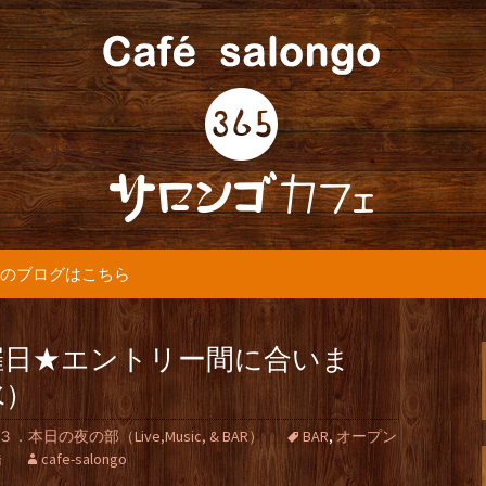
5カフェ』より最新情報をお届けします。
365(サロンゴ)
のブログはこちら
催日★エントリー間に合いま
水）
３．本日の夜の部（Live,Music, & BAR）
BAR
,
オープン
橋
cafe-salongo