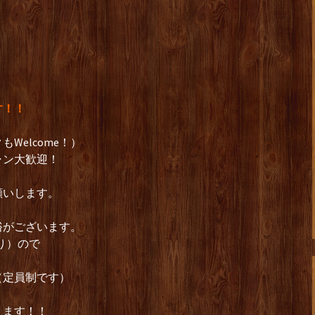
す！！
Welcome！）
ャン大歓迎！
願いします。
裕がございます。
り）ので
（定員制です）
ります！！