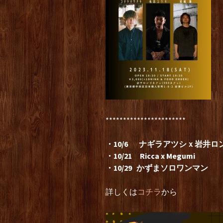
***********************
・10/6 ナギラアツシｘ岩井ロ
・10/21 Ricca x Megumi
・10/29 かずまソロワンマン
詳しくは
コチラ
から