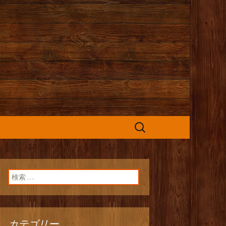
カフェ』よりお
検
索:
検索:
カテゴリー