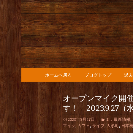
人形町の音楽カフェ『36
人形町の『
知らせ
コンテンツへ移動
ホームへ戻る
ブログトップ
過去
オープンマイク開
す！ 2023.9.27（
2023年9月27日
１．最新情報
,
マイク
,
カフェ
,
ライブ
,
人形町
,
日本