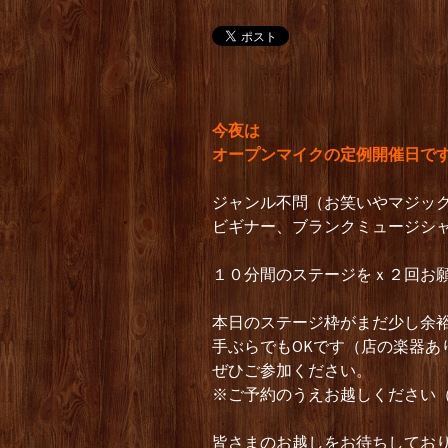
今夜は
オープンマイクの定例開催日で
ジャンル不問（お笑いやマジックも
ビギナー、ブランクミュージシ
１０分間のステージをｘ２回お
本日のステージ枠がまだ少し余
手ぶらでもOKです（店の楽器あ
ぜひご参加ください。
※ご予約のうえお越しください
皆さまのお越しをお待ちしてお