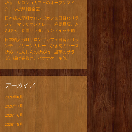
🌙🎸 サロンゴカフェのオープンマイ
ク ♪人形町音楽室♪
日本橋人形町サロンゴカフェ日替わりラ
ンチ・マッサマンカレー、麻婆豆腐、き
んぴら、春雨サラダ、サンドイッチ他
日本橋人形町サロンゴカフェ日替わりラ
ンチ・グリーンカレー、ひき肉のソース
炒め、にんじんの炒め物、里芋のサラ
ダ、揚げ春巻き、バナナケーキ他
アーカイブ
2026年8月
2026年7月
2026年6月
2026年5月