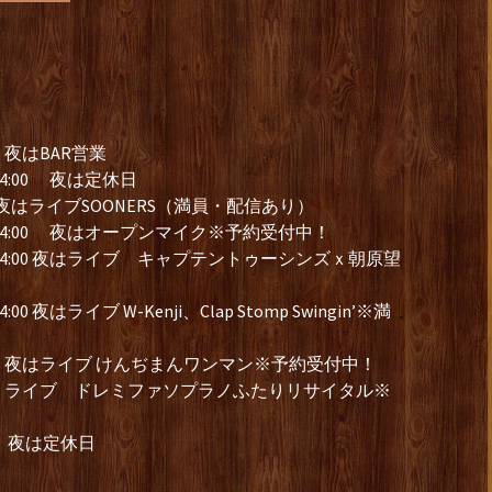
夜はBAR営業
4:00 夜は定休日
はライブSOONERS（満員・配信あり）
14:00 夜はオープンマイク※予約受付中！
14:00 夜はライブ キャプテントゥーシンズｘ朝原望
夜はライブ W-Kenji、Clap Stomp Swingin’※満
夜はライブ けんぢまんワンマン※予約受付中！
 ライブ ドレミファソプラノふたりリサイタル※
 夜は定休日