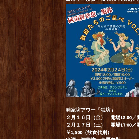
噛家坊アワー「独坊」
２月１６
日（金） 開場18:00／開
２月１７日（土） 開場17:00／開演
￥1,500（飲食代別）