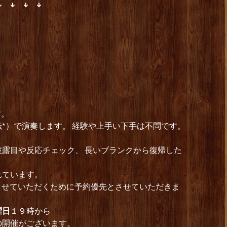
↓ ↓ ↓ ↓
す。
転*）で演奏します。 経験や上手い下手は不問です。
露目や反応チェック、 長いブランクから復帰した
れています。
約させていただくために予約優先とさせていただきま
曜日
１９時から
開催がございます。