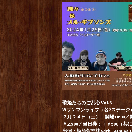
歌姫たちのご乱心 Vol.6
Wワンマンライブ（各2ステージ
２月２４
日（土） 開場18:00／開
￥2,500／当日券：＋￥500（
出演：柄須賀幸枝 with Tetsuya 