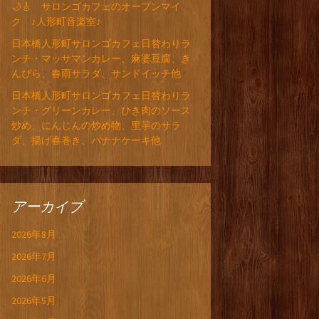
🌙🎸 サロンゴカフェのオープンマイ
ク ♪人形町音楽室♪
日本橋人形町サロンゴカフェ日替わりラ
ンチ・マッサマンカレー、麻婆豆腐、き
んぴら、春雨サラダ、サンドイッチ他
日本橋人形町サロンゴカフェ日替わりラ
ンチ・グリーンカレー、ひき肉のソース
炒め、にんじんの炒め物、里芋のサラ
ダ、揚げ春巻き、バナナケーキ他
アーカイブ
2026年8月
2026年7月
2026年6月
2026年5月