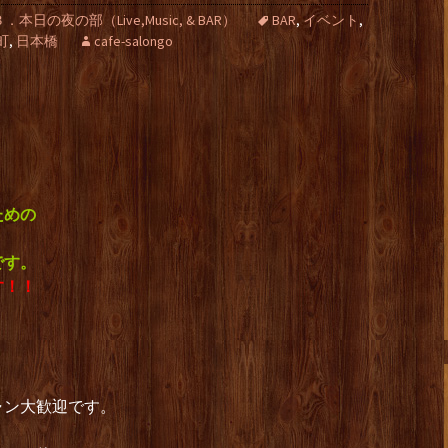
３．本日の夜の部（Live,Music, & BAR）
BAR
,
イベント
,
町
,
日本橋
cafe-salongo
ための
です。
す！！
ャン大歓迎です。