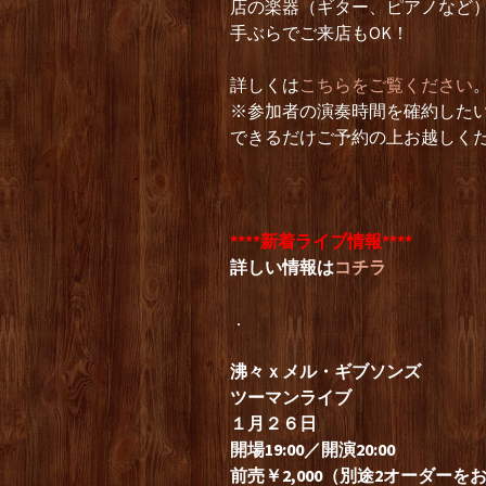
店の楽器（ギター、ピアノなど
手ぶらでご来店もOK！
詳しくは
こちらをご覧ください
※参加者の演奏時間を確約した
できるだけご予約の上お越しく
****新着ライブ情報****
詳しい情報は
コチラ
．
沸々ｘメル・ギブソンズ
ツーマンライブ
１月２６日
開場19:00／開演20:00
前売￥2,000（別途2オーダーを