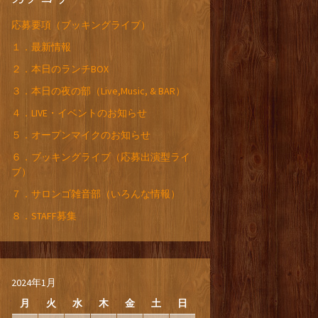
応募要項（ブッキングライブ）
１．最新情報
２．本日のランチBOX
３．本日の夜の部（Live,Music, & BAR）
４．LIVE・イベントのお知らせ
５．オープンマイクのお知らせ
６．ブッキングライブ（応募出演型ライ
ブ）
７．サロンゴ雑音部（いろんな情報）
８．STAFF募集
2024年1月
月
火
水
木
金
土
日