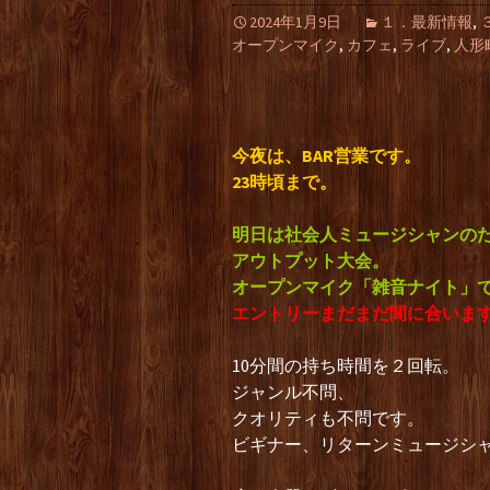
2024年1月9日
１．最新情報
,
オープンマイク
,
カフェ
,
ライブ
,
人形
今夜は、BAR営業です。
23時頃まで。
明日は社会人ミュージシャンの
アウトプット大会。
オープンマイク「雑音ナイト」
エントリーまだまだ間に合いま
10分間の持ち時間を２回転。
ジャンル不問、
クオリティも不問です。
ビギナー、リターンミュージシ