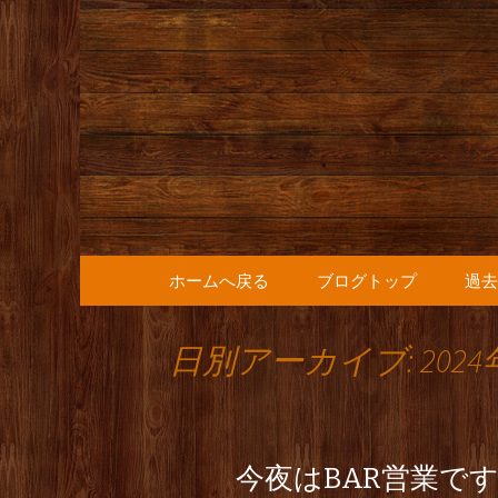
人形町の音楽カフェ『36
人形町の『
知らせ
コンテンツへ移動
ホームへ戻る
ブログトップ
過去
日別アーカイブ: 2024
今夜はBAR営業で