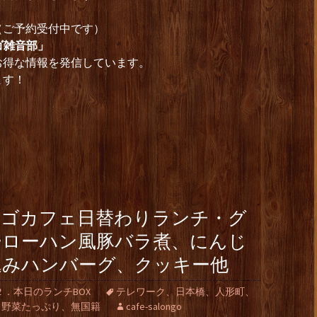
時（ご予約受付中です）
ゴ雑音部」
お得な情報を発信しています。
ます！
ンゴカフェ日替わりランチ・グ
ーローハン風豚バラ煮、にんじ
込みハンバーグ、クッキー他
２．本日のランチBOX
テレワーク、日本橋、人形町、
、野菜たっぷり、無国籍
cafe-salongo