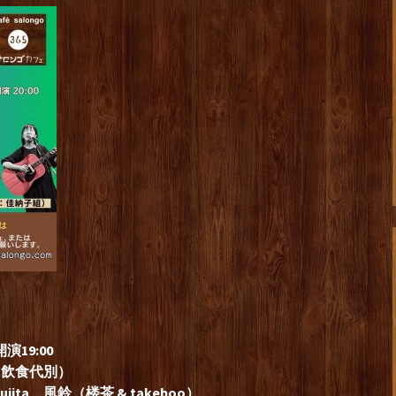
）
演19:00
共に飲食代別）
Fujita、風鈴（楼茶 & takeboo）