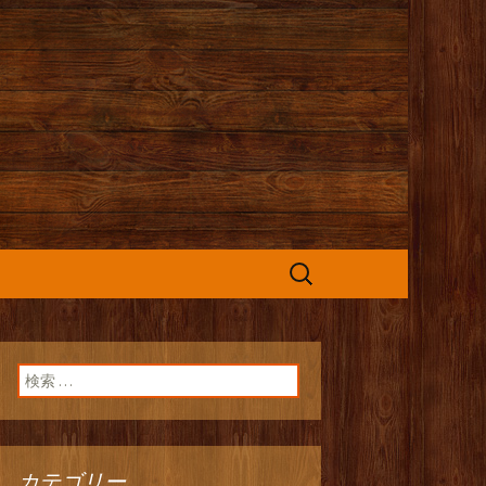
カフェ』よりお
検
索:
検索:
カテゴリー