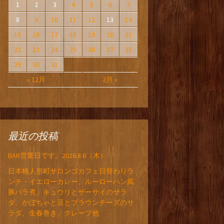
1
2
3
4
5
6
7
8
9
10
11
12
13
14
15
16
17
18
19
20
21
22
23
24
25
26
27
28
29
30
31
« 12月
2月 »
最近の投稿
BAR営業日です。2026.8.6（木）
日本橋人形町サロンゴカフェ日替わりラ
ンチ・イエローカレー、ルーローハン風
豚バラ煮、キュウリとザーサイのサラ
ダ、かぼちゃと豆とブラウンチーズのサ
ラダ、生春巻き、クレープ他