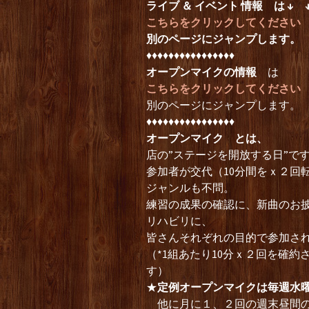
ライブ ＆ イベント 情報
は
↓ 
こちらをクリックしてください
別のページにジャンプします。
♦︎♦︎♦︎♦︎♦︎♦︎♦︎♦︎♦︎♦︎♦︎♦︎♦︎♦︎♦︎♦︎
オープンマイクの情報
は
こちらをクリックしてください
別のページにジャンプします。
♦︎♦︎♦︎♦︎♦︎♦︎♦︎♦︎♦︎♦︎♦︎♦︎♦︎♦︎♦︎♦︎
オープンマイク とは、
店の”ステージを開放する日”で
参加者が交代（10分間をｘ２回
ジャンルも不問。
練習の成果の確認に、新曲のお披
リハビリに、
皆さんそれぞれの目的で参加さ
（*1組あたり10分ｘ２回を確
す）
★
定例オープンマイクは毎週水
他に月に１、２回の週末昼間の