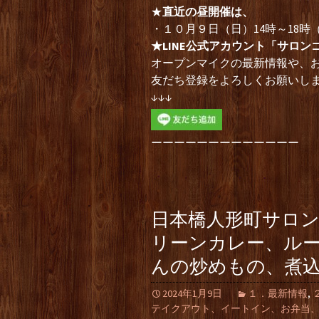
★
直近の昼開催は、
・１０月９日（日）14時～18
★LINE公式アカウント「サロン
オープンマイクの最新情報や、
友だち登録をよろしくお願いし
↓↓↓
ーーーーーーーーーーーーー
日本橋人形町サロ
リーンカレー、ル
んの炒めもの、煮
2024年1月9日
１．最新情報
,
テイクアウト、イートイン、お弁当