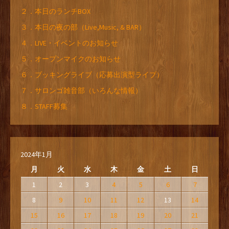
２．本日のランチBOX
３．本日の夜の部（Live,Music, & BAR）
４．LIVE・イベントのお知らせ
５．オープンマイクのお知らせ
６．ブッキングライブ（応募出演型ライブ）
７．サロンゴ雑音部（いろんな情報）
８．STAFF募集
2024年1月
月
火
水
木
金
土
日
1
2
3
4
5
6
7
8
9
10
11
12
13
14
15
16
17
18
19
20
21