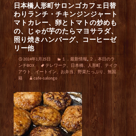
日本橋人形町サロンゴカフェ日替
わりランチ・チキンジンジャート
マトカレー、卵とトマトの炒めも
の、じゃが芋のたらマヨサラダ、
照り焼きハンバーグ、コーヒーゼ
リー他
2024年1月25日
１．最新情報
,
２．本日のラ
ンチBOX
テレワーク、日本橋、人形町、テイク
アウト、イートイン、お弁当、野菜たっぷり、無国
籍
cafe-salongo