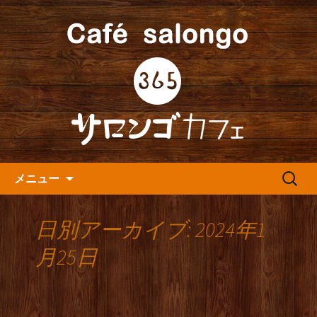
人形町の音楽カフェ『365カフェ』より
最新情報をお届けします。
人形町の『365(サロンゴ)カフ
ェ』よりお知らせ
コンテンツへ移動
検
メニュー
索:
日別アーカイブ: 2024年1
月25日