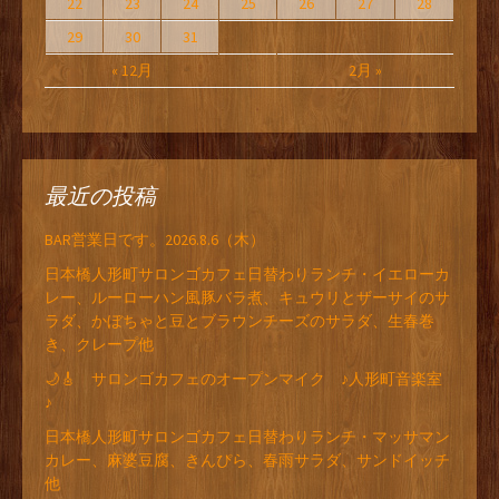
22
23
24
25
26
27
28
29
30
31
« 12月
2月 »
最近の投稿
BAR営業日です。2026.8.6（木）
日本橋人形町サロンゴカフェ日替わりランチ・イエローカ
レー、ルーローハン風豚バラ煮、キュウリとザーサイのサ
ラダ、かぼちゃと豆とブラウンチーズのサラダ、生春巻
き、クレープ他
🌙🎸 サロンゴカフェのオープンマイク ♪人形町音楽室
♪
日本橋人形町サロンゴカフェ日替わりランチ・マッサマン
カレー、麻婆豆腐、きんぴら、春雨サラダ、サンドイッチ
他