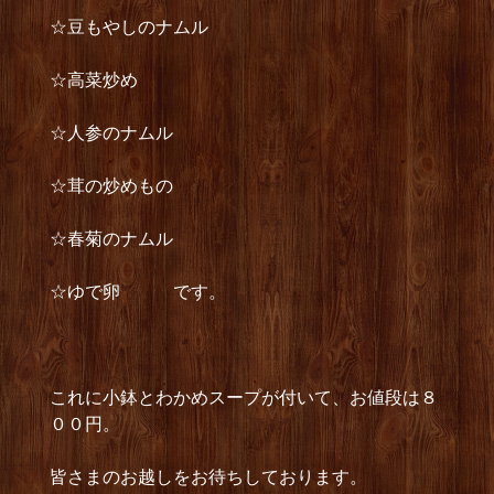
☆豆もやしのナムル
☆高菜炒め
☆人参のナムル
☆茸の炒めもの
☆春菊のナムル
☆ゆで卵 です。
これに小鉢とわかめスープが付いて、お値段は８
００円。
皆さまのお越しをお待ちしております。