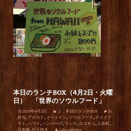
本日のランチBOX（4月2日・火曜
日） 「世界のソウルフード」
2019年4月2日
２．本日のランチBOX
お
弁当
,
アボカド
,
イートイン
,
ソウルフード
,
テイクア
ウト
,
ハワイ
,
ハンバーグ
,
ランチ
,
ロコモコ
,
人形町
,
日本橋
,
目玉焼き
cafe-salongo