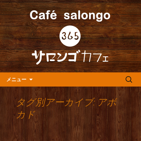
人形町の音楽カフェ『365カフェ』より
最新情報をお届けします。
人形町の『365(サロンゴ)カフ
ェ』よりお知らせ
コンテンツへ移動
検
メニュー
索:
タグ別アーカイブ: アボ
カド