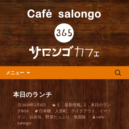
人形町の音楽カフェ『365カフェ』より
最新情報をお届けします。
人形町の『365(サロンゴ)カフ
ェ』よりお知らせ
コンテンツへ移動
検
メニュー
索:
本日のランチ
2020年2月6日
１．最新情報
,
２．本日のラン
チBOX
日本橋、人形町、テイクアウト、イート
イン、お弁当、野菜たっぷり、無国籍
cafe-
salongo