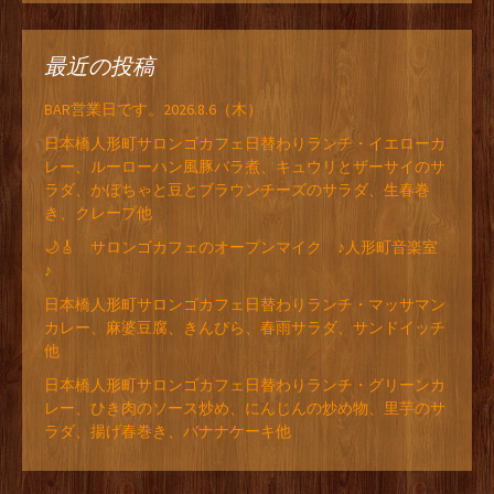
最近の投稿
BAR営業日です。2026.8.6（木）
日本橋人形町サロンゴカフェ日替わりランチ・イエローカ
レー、ルーローハン風豚バラ煮、キュウリとザーサイのサ
ラダ、かぼちゃと豆とブラウンチーズのサラダ、生春巻
き、クレープ他
🌙🎸 サロンゴカフェのオープンマイク ♪人形町音楽室
♪
日本橋人形町サロンゴカフェ日替わりランチ・マッサマン
カレー、麻婆豆腐、きんぴら、春雨サラダ、サンドイッチ
他
日本橋人形町サロンゴカフェ日替わりランチ・グリーンカ
レー、ひき肉のソース炒め、にんじんの炒め物、里芋のサ
ラダ、揚げ春巻き、バナナケーキ他