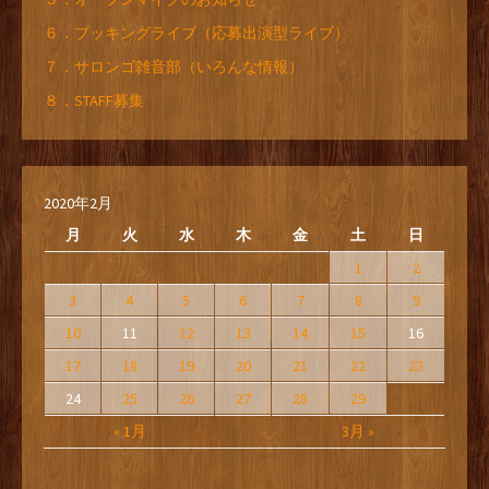
６．ブッキングライブ（応募出演型ライブ）
７．サロンゴ雑音部（いろんな情報）
８．STAFF募集
2020年2月
月
火
水
木
金
土
日
1
2
3
4
5
6
7
8
9
10
11
12
13
14
15
16
17
18
19
20
21
22
23
24
25
26
27
28
29
« 1月
3月 »