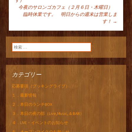
す）
今夜のサロンゴカフェ（２月６日・木曜日）
ン
臨時休業です。 明日からの週末は営業しま
す！
→
検索:
カテゴリー
応募要項（ブッキングライブ）
１．最新情報
２．本日のランチBOX
３．本日の夜の部（Live,Music, & BAR）
４．LIVE・イベントのお知らせ
５．オープンマイクのお知らせ