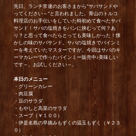
先日、ランチ常連のお客さまから”サバサンドや
ってください～”と言われました。青山のトルコ
料理店のお手伝いをしていた時初めて食べたサバ
サンド！サバの塩焼きをパンに挟むって何？あ
り？と思って食べたらとっても美味しかった！懐
かしの味のサバサンド。サバの塩焼きでバインミ
ーを考えていたマスターですが、今回はサバのキ
ーマカレーで作ったバインミー販売中♪美味しい
です～。お試しください～。
本日のメニュー
・グリーンカレー
・肉豆腐
・豆のサラダ
・もやしと高菜のサラダ
・スープ（￥１００）
・伊是名島の早摘みもずくの温玉もずく（￥２３
０）