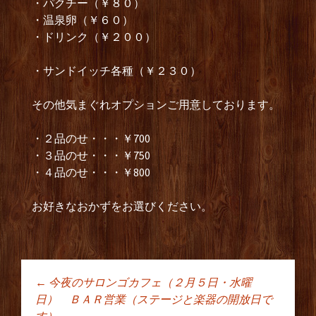
・パクチー（￥８０）
・温泉卵（￥６０）
・ドリンク（￥２００）
・サンドイッチ各種（￥２３０）
その他気まぐれオプションご用意しております。
・２品のせ・・・￥700
・３品のせ・・・￥750
・４品のせ・・・￥800
お好きなおかずをお選びください。
←
今夜のサロンゴカフェ（２月５日・水曜
投稿ナビゲーショ
日） ＢＡＲ営業（ステージと楽器の開放日で