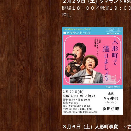
２月２９日（土）タマランド Vol.
開場１８：００／開演１９：０
増し
３月６日（土）人形町事変 ～古今