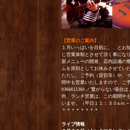
【営業のご案内】
１月いっぱいを目処に、、とお
じ営業体制とさせて頂く事にな
新メニューの開発、店内設備の
ムを原則としてお休みさせてい
ただし、ご予約（貸切等）や、
間中も営業いたしますので、ご
0366611360 ／ 繋がらない場合は
尚、ランチ営業は、この期間中
いませ。（平日１１：３０a.m.～
＊＊＊＊＊＊＊＊
ライブ情報