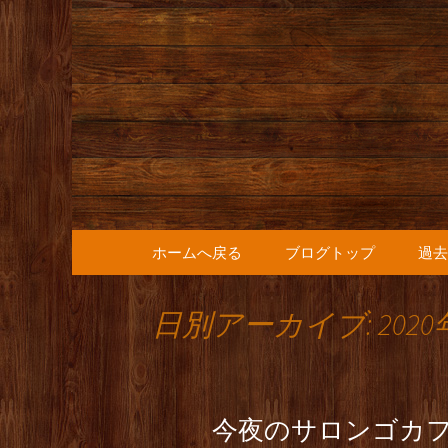
人形町の音楽カフェ『36
人形町の『
知らせ
コンテンツへ移動
ホームへ戻る
ブログトップ
過去
日別アーカイブ: 2020
今夜のサロンゴカ