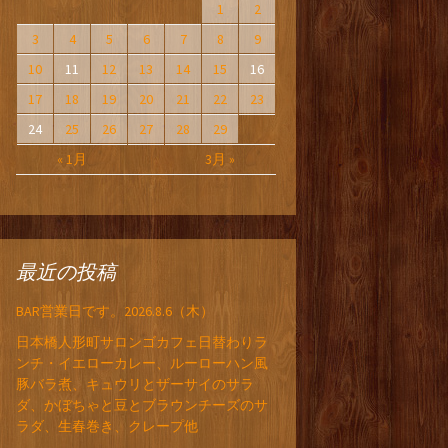
1
2
3
4
5
6
7
8
9
10
11
12
13
14
15
16
17
18
19
20
21
22
23
24
25
26
27
28
29
« 1月
3月 »
最近の投稿
BAR営業日です。2026.8.6（木）
日本橋人形町サロンゴカフェ日替わりラ
ンチ・イエローカレー、ルーローハン風
豚バラ煮、キュウリとザーサイのサラ
ダ、かぼちゃと豆とブラウンチーズのサ
ラダ、生春巻き、クレープ他