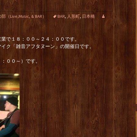
ive,Music, & BAR）
BAR
,
人形町
,
日本橋
営業で１８：００～２４：００です。
マイク「雑音アフタヌーン」の開催日です。
５：００～）です。