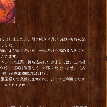
知らせしましたが、引き続き２月いっぱいもおんな
りました。
整備および設置のため、平日の月～木のＢＡＲタイ
ただきます。
イベントの提案・持ち込みにつきましては、この期
予約やご提案は遠慮なくご相談くださいませ。（店
、担当者携帯 09017621214）。
も通常通り営業致しますので、どうぞご利用くださ
１４：００p.m.）