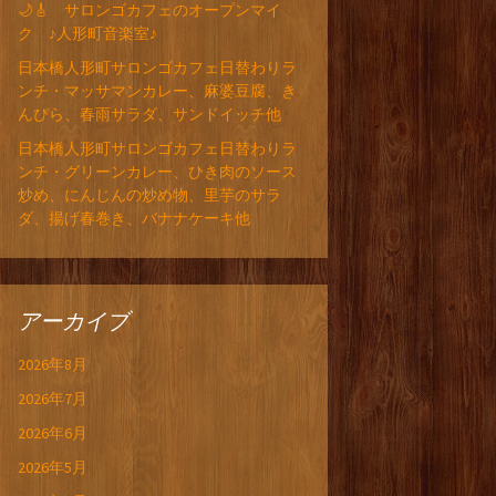
🌙🎸 サロンゴカフェのオープンマイ
ク ♪人形町音楽室♪
日本橋人形町サロンゴカフェ日替わりラ
ンチ・マッサマンカレー、麻婆豆腐、き
んぴら、春雨サラダ、サンドイッチ他
日本橋人形町サロンゴカフェ日替わりラ
ンチ・グリーンカレー、ひき肉のソース
炒め、にんじんの炒め物、里芋のサラ
ダ、揚げ春巻き、バナナケーキ他
アーカイブ
2026年8月
2026年7月
2026年6月
2026年5月