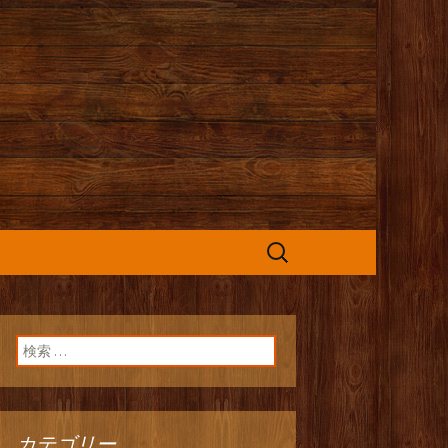
カフェ』よりお
検
索:
検索:
カテゴリー