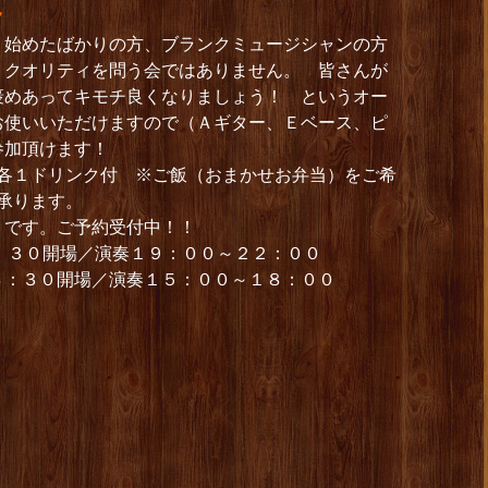
ク
 始めたばかりの方、ブランクミュージシャンの方
 クオリティを問う会ではありません。 皆さんが
褒めあってキモチ良くなりましょう！ というオー
お使いいただけますので（Ａギター、Ｅベース、ピ
参加頂けます！
400）各１ドリンク付 ※ご飯（おまかせお弁当）をご希
で承ります。
りです。ご予約受付中！！
：３０開場／演奏１９：００～２２：００
４：３０開場／演奏１５：００～１８：００