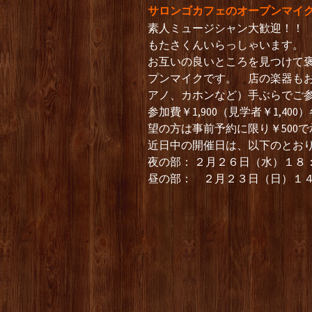
サロンゴカフェのオープンマイ
素人ミュージシャン大歓迎！！
もたさくんいらっしゃいます。
お互いの良いところを見つけて
プンマイクです。 店の楽器も
アノ、カホンなど）手ぶらでご
参加費￥1,900（見学者￥1,
望の方は事前予約に限り￥500
近日中の開催日は、以下のとお
夜の部： ２月２６日（水）１８
昼の部： ２月２３日（日）１