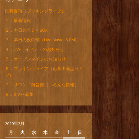
応募要項（ブッキングライブ）
１．最新情報
２．本日のランチBOX
３．本日の夜の部（Live,Music, & BAR）
４．LIVE・イベントのお知らせ
５．オープンマイクのお知らせ
６．ブッキングライブ（応募出演型ライ
ブ）
７．サロンゴ雑音部（いろんな情報）
８．STAFF募集
2020年2月
月
火
水
木
金
土
日