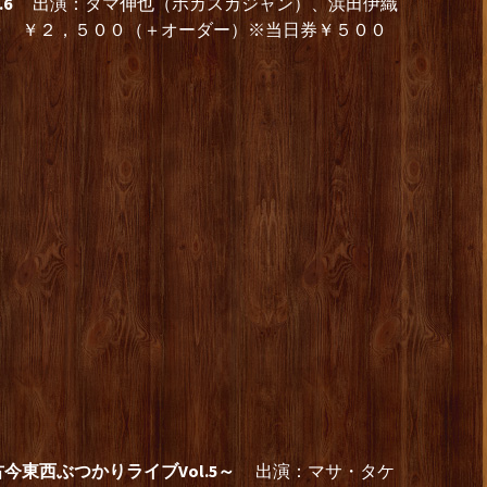
6
出演：タマ伸也（ポカスカジャン）、浜田伊織
０ ￥２，５００（＋オーダー）※当日券￥５００
東西ぶつかりライブVol.5～
出演：マサ・タケ