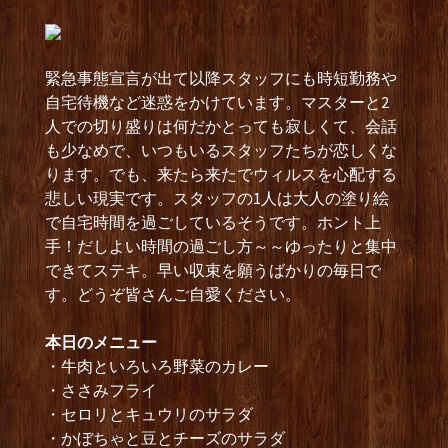
緊急事態宣言が出て以降スタッフにも時短勤務や
自宅待機など迷惑をかけています。マスターと2
人での切り盛りは何だかとっても寂しくて、会話
も少なめで、いつもいるスタッフたちが恋しくな
ります。でも、来たら来たでウィルスを心配する
悲しい現実です。スタッフの1人は大人の塗り絵
で自宅時間を過ごしているそうです。ホント上
手！だしよい時間の過ごし方～～ゆったりと集中
できてステキ。早い収束を願うばかりの毎日で
す。どうぞ皆さんご自愛ください。
本日のメニュー
・牛肉といろいろ野菜のカレー
・ささみフライ
・セロリとキュウリのサラダ
・かぼちゃと豆とチーズのサラダ