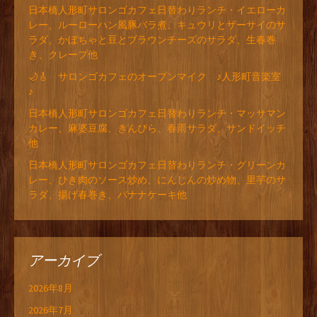
日本橋人形町サロンゴカフェ日替わりランチ・イエローカ
レー、ルーローハン風豚バラ煮、キュウリとザーサイのサ
ラダ、かぼちゃと豆とブラウンチーズのサラダ、生春巻
き、クレープ他
🌙🎸 サロンゴカフェのオープンマイク ♪人形町音楽室
♪
日本橋人形町サロンゴカフェ日替わりランチ・マッサマン
カレー、麻婆豆腐、きんぴら、春雨サラダ、サンドイッチ
他
日本橋人形町サロンゴカフェ日替わりランチ・グリーンカ
レー、ひき肉のソース炒め、にんじんの炒め物、里芋のサ
ラダ、揚げ春巻き、バナナケーキ他
アーカイブ
2026年8月
2026年7月