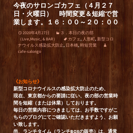
今夜のサロンゴカフェ（４月２７
日・火曜日） 時間変更＆短縮で営
業します。１６：００～２０：００
2020年4月27日
３．本日の夜の部
（Live,Music, & BAR）
カフェ
,
人形町
,
新型コロ
ナウイルス感染拡大防止
,
日本橋
,
時短営業
cafe-salongo
《お知らせ》
新型コロナウイルスの感染拡大防止のため、
現在、東京都からの要請に従い、夜の部の営業時
間を短縮（または休業）しております。
毎日の営業内容につきましては、お手数ですがこ
ちらのブログにてご確認いただきますよう、お願
い致します。
尚、ランチタイム（ランチBOXの販売）は、通常