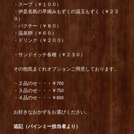
・スープ（￥１００）
・伊是名島の早摘みもずくの温玉もずく（￥２３
０）
・パクチー（￥８０）
・温泉卵（￥６０）
・ドリンク（￥２００）
・サンドイッチ各種（￥２３０）
その他気まぐれオプションご用意しております。
・２品のせ・・・￥700
・３品のせ・・・￥750
・４品のせ・・・￥800
お好きなおかずをお選びください。
追記（バインミー担当者より）