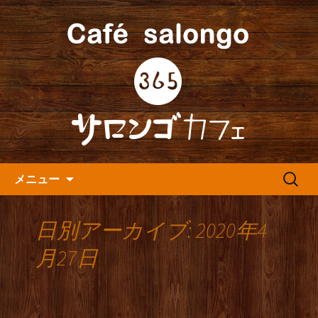
人形町の音楽カフェ『365カフェ』より
最新情報をお届けします。
人形町の『365(サロンゴ)カフ
ェ』よりお知らせ
コンテンツへ移動
検
メニュー
索:
日別アーカイブ: 2020年4
月27日