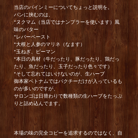
当店のバインミーについてちょっと説明を。
パンに挟むのは、
*ヌクマム（当店ではナンプラーを使います）風
味のバター
*レバーペースト
*大根と人参のマリネ（なます）
*玉ねぎ、ピーマン
*本日の具材（牛だったり、豚だったり、鶏だっ
たり、魚だったり、玉子だったり色々です）
*そして忘れてはいけないのが、生ハーブ
御本家ベトナムではパクチーだけが入っているも
のが多いのですが、
サロンゴは日替わりで数種類の生ハーブをたっぷ
りと詰め込んでます。
本場の味の完全コピーを追求するのではなく、自