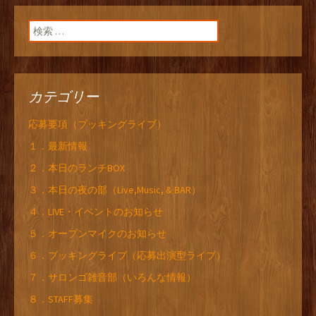
検索:
カテゴリー
応募要項（ブッキングライブ）
１．最新情報
２．本日のランチBOX
３．本日の夜の部（Live,Music, & BAR）
４．LIVE・イベントのお知らせ
５．オープンマイクのお知らせ
６．ブッキングライブ（応募出演型ライブ）
７．サロンゴ雑音部（いろんな情報）
８．STAFF募集