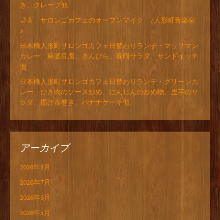
き、クレープ他
🌙🎸 サロンゴカフェのオープンマイク ♪人形町音楽室
♪
日本橋人形町サロンゴカフェ日替わりランチ・マッサマン
カレー、麻婆豆腐、きんぴら、春雨サラダ、サンドイッチ
他
日本橋人形町サロンゴカフェ日替わりランチ・グリーンカ
レー、ひき肉のソース炒め、にんじんの炒め物、里芋のサ
ラダ、揚げ春巻き、バナナケーキ他
アーカイブ
2026年8月
2026年7月
2026年6月
2026年5月