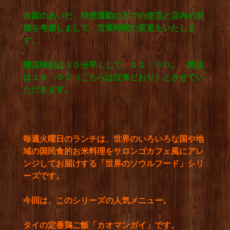
当面のあいだ、時差通勤の方での便宜と店内の混
雑を考慮しまして、営業時間の変更をいたしま
す。
開店時刻は３０分早くして、１１：００。 閉店
は１４：００（こちらは従来どおり）とさせてい
ただきます。
毎週火曜日のランチは、世界のいろいろな国や地
域の国民食的お米料理をサロンゴカフェ風にアレ
ンジしてお届けする「世界のソウルフード」シリ
ーズです。
今回は、このシリーズの人気メニュー。
タイの定番鶏ご飯「カオマンガイ」です。