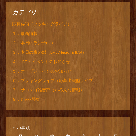
カテゴリー
応募要項（ブッキングライブ）
１．最新情報
２．本日のランチBOX
３．本日の夜の部（Live,Music, & BAR）
４．LIVE・イベントのお知らせ
５．オープンマイクのお知らせ
６．ブッキングライブ（応募出演型ライブ）
７．サロンゴ雑音部（いろんな情報）
８．STAFF募集
2020年3月