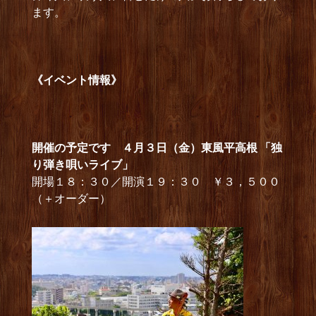
ます。
《イベント情報》
開催の予定です ４月３日（金）東風平高根 「独
り弾き唄いライブ」
開場１８：３０／開演１９：３０ ￥３，５００
（＋オーダー）