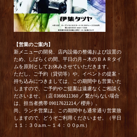
【営業のご案内】
新メニューの開発、店内設備の整備および設置の
ため、しばらくの間、平日の月～木のＢＡＲタイ
ムを原則としてお休みさせていただきます。
ただし、ご予約（貸切等）や、イベントの提案・
持ち込みにつきましては、この期間中も営業いた
しますので、ご予約やご提案は遠慮なくご相談く
ださいませ。（店 0366611360 ／ 繋がらない場合
は、担当者携帯 09017621214／櫻井）。
尚、ランチ営業は、この期間中も通常通り営業致
しますので、どうぞご利用くださいませ。（平日
１１：３０a.m.～１４：００p.m.）