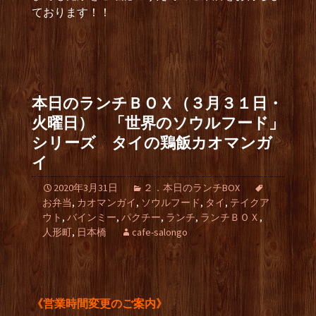
ております！！
本日のランチＢＯＸ（３月３１日・
火曜日） 「世界のソウルフード」
シリーズ タイの鶏飯カオマンガ
イ
2020年3月31日
２．本日のランチBOX
お弁当
,
カオマンガイ
,
ソウルフード
,
タイ
,
テイクア
ウト
,
バインミー
,
パクチー
,
ランチ
,
ランチＢＯＸ
,
人形町
,
日本橋
cafe-salongo
《営業時間変更のご案内》