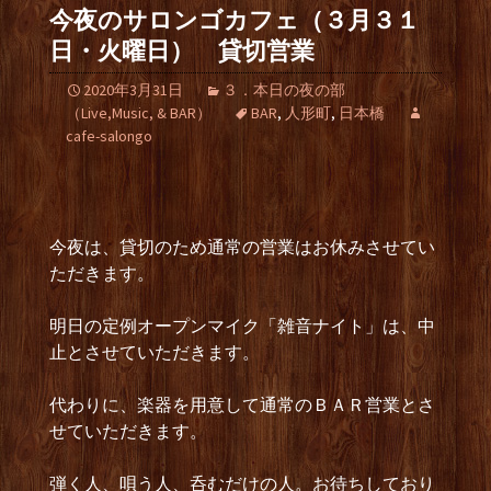
今夜のサロンゴカフェ（３月３１
日・火曜日） 貸切営業
2020年3月31日
３．本日の夜の部
（Live,Music, & BAR）
BAR
,
人形町
,
日本橋
cafe-salongo
今夜は、貸切のため通常の営業はお休みさせてい
ただきます。
明日の定例オープンマイク「雑音ナイト」は、中
止とさせていただきます。
代わりに、楽器を用意して通常のＢＡＲ営業とさ
せていただきます。
弾く人、唄う人、呑むだけの人。お待ちしており