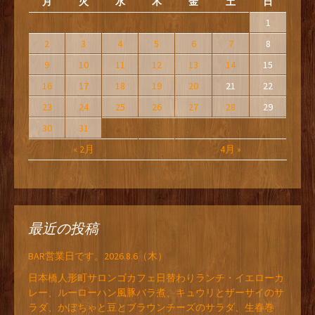
月
火
水
木
金
土
日
1
2
3
4
5
6
7
8
9
10
11
12
13
14
15
16
17
18
19
20
21
22
23
24
25
26
27
28
29
30
31
« 2月
4月 »
最近の投稿
BAR営業日です。2026.8.6（木）
日本橋人形町サロンゴカフェ日替わりランチ・イエローカ
レー、ルーローハン風豚バラ煮、キュウリとザーサイのサ
ラダ、かぼちゃと豆とブラウンチーズのサラダ、生春巻