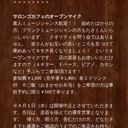
＊＊＊＊＊＊＊＊
サロンゴカフェのオープンマイク
素人ミュージシャン大歓迎！！ 始めたばかりの
方、ブランクミュージシャンの方もたさくんいら
っしゃいます。 クオリティを問う会ではありま
せん。 皆さんがお互いの良いところを見つけて
褒めあってキモチ良くなりましょう！ というオ
ープンマイクです。 店の楽器もお使いいただけ
ますので（Ａギター、Ｅベース、ピアノ、カホン
など）手ぶらでご参加頂けます！
参加費￥1,900（見学者￥1,400）各１ドリンク
付 ※ご飯（おまかせお弁当）をご希望の方は事
前予約に限り￥500で承ります。
※４月１日（水）は開催中止とさせていただきま
す。当日は、楽器を揃えての通常営業となりま
す。 弾く方、唄う方、呑むだけの方、どなたさ
までも健康をご確認のうえでのご来店をお待ちし