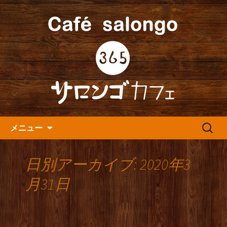
人形町の音楽カフェ『365カフェ』より
最新情報をお届けします。
人形町の『365(サロンゴ)カフ
ェ』よりお知らせ
コンテンツへ移動
検
メニュー
索:
日別アーカイブ: 2020年3
月31日