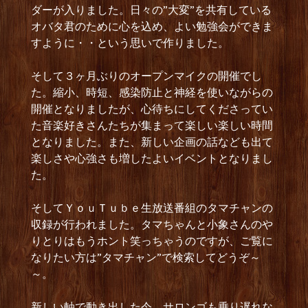
ダーが入りました。日々の”大変”を共有している
オバタ君のために心を込め、よい勉強会ができま
すように・・という思いで作りました。
そして３ヶ月ぶりのオープンマイクの開催でし
た。縮小、時短、感染防止と神経を使いながらの
開催となりましたが、心待ちにしてくださってい
た音楽好きさんたちが集まって楽しい楽しい時間
となりました。また、新しい企画の話なども出て
楽しさや心強さも増したよいイベントとなりまし
た。
そしてＹｏｕＴｕｂｅ生放送番組のタマチャンの
収録が行われました。タマちゃんと小象さんのや
りとりはもうホント笑っちゃうのですが、ご覧に
なりたい方は”タマチャン”で検索してどうぞ～
～。
新しい軸で動き出した今、サロンゴも乗り遅れな