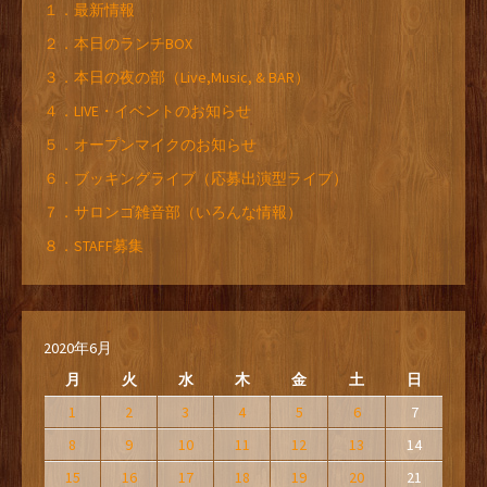
１．最新情報
２．本日のランチBOX
３．本日の夜の部（Live,Music, & BAR）
４．LIVE・イベントのお知らせ
５．オープンマイクのお知らせ
６．ブッキングライブ（応募出演型ライブ）
７．サロンゴ雑音部（いろんな情報）
８．STAFF募集
2020年6月
月
火
水
木
金
土
日
1
2
3
4
5
6
7
8
9
10
11
12
13
14
15
16
17
18
19
20
21