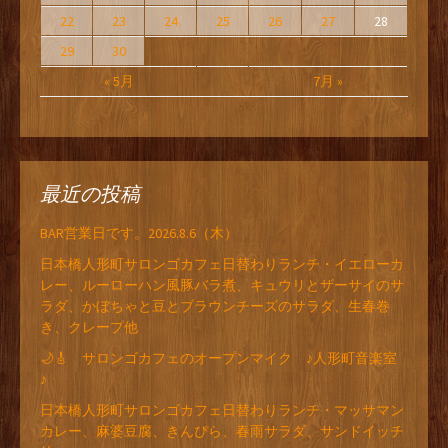
22
23
24
25
26
27
28
29
30
« 5月
7月 »
最近の投稿
BAR営業日です。2026.8.6（木）
日本橋人形町サロンゴカフェ日替わりランチ・イエローカ
レー、ルーローハン風豚バラ煮、キュウリとザーサイのサ
ラダ、かぼちゃと豆とブラウンチーズのサラダ、生春巻
き、クレープ他
🌙🎸 サロンゴカフェのオープンマイク ♪人形町音楽室
♪
日本橋人形町サロンゴカフェ日替わりランチ・マッサマン
カレー、麻婆豆腐、きんぴら、春雨サラダ、サンドイッチ