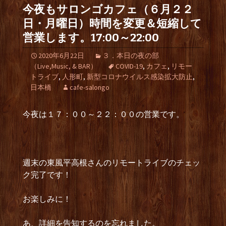
今夜もサロンゴカフェ（６月２２
日・月曜日）時間を変更＆短縮して
営業します。17:00～22:00
2020年6月22日
３．本日の夜の部
（Live,Music, & BAR）
COVID-19
,
カフェ
,
リモー
トライブ
,
人形町
,
新型コロナウイルス感染拡大防止
,
日本橋
cafe-salongo
今夜は１７：００～２２：００の営業です。
週末の東風平高根さんのリモートライブのチェッ
ク完了です！
お楽しみに！
あ、詳細を告知するのを忘れました。