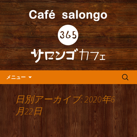
人形町の音楽カフェ『365カフェ』より
最新情報をお届けします。
人形町の『365(サロンゴ)カフ
ェ』よりお知らせ
コンテンツへ移動
検
メニュー
索:
日別アーカイブ: 2020年6
月22日