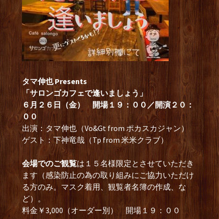
タマ伸也 Presents
「サロンゴカフェで逢いましょう」
６月２６日（金） 開場１９：００／開演２０：
００
出演：タマ伸也（Vo&Gt from ポカスカジャン）
ゲスト：下神竜哉（Tp from 米米クラブ）
会場でのご観覧
は１５名様限定とさせていただき
ます（感染防止の為の取り組みにご協力いただけ
る方のみ。マスク着用、観覧者名簿の作成、な
ど）。
料金￥3,000（オーダー別） 開場１９：００