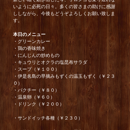
いように必死の日々。多くの皆さまの助けに感謝
ししながら、今後もどうぞよろしくお願い致しま
す。
本日のメニュー
・グリーンカレー
・鶏の香味焼き
・にんじんの炒めもの
・キュウリとオクラの塩昆布サラダ
・スープ（￥１００）
・伊是名島の早摘みもずくの温玉もずく（￥２３
０）
・パクチー（￥８０）
・温泉卵（￥６０）
・ドリンク（￥２００）
・サンドイッチ各種（￥２３０）