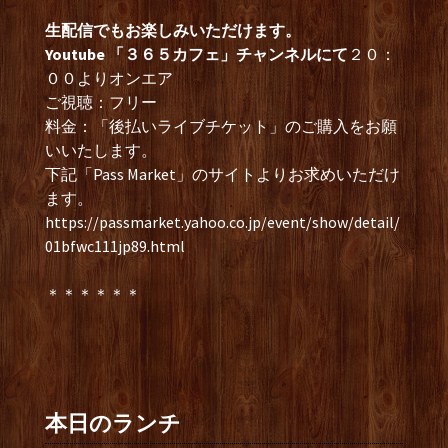
生配信でもお楽しみいただけます。
Youtube 「３６５カフェ」チャンネルにて
２０：
００よりオンエア
ご視聴：フリー
料金：「後払いライブチケット」のご購入をお願
いいたします。
下記「Pass Market」のサイトよりお求めいただけ
ます。
https://passmarket.yahoo.co.jp/event/show/detail/
01bfwc111jp89.html
＊＊＊＊＊＊
本日のランチ