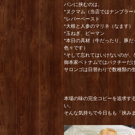
パンに挟むのは、
*ヌクマム（当店ではナンプラー
*レバーペースト
*大根と人参のマリネ（なます）
*玉ねぎ、ピーマン
*本日の具材（牛だったり、豚
色々です）
*そして忘れてはいけないのが、
御本家ベトナムではパクチーだ
サロンゴは日替わりで数種類の
本場の味の完全コピーを追求す
い。
そんな気持ちで今日もも「挟み