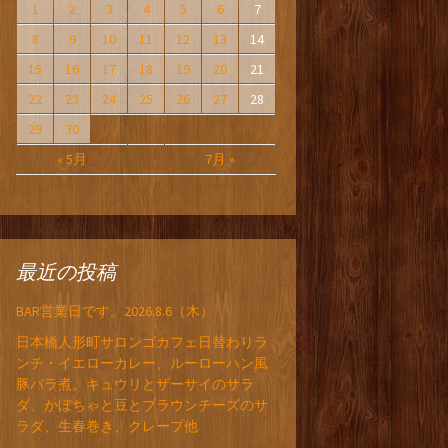
1
2
3
4
5
6
7
8
9
10
11
12
13
14
15
16
17
18
19
20
21
22
23
24
25
26
27
28
29
30
« 5月
7月 »
最近の投稿
BAR営業日です。2026.8.6（木）
日本橋人形町サロンゴカフェ日替わりラ
ンチ・イエローカレー、ルーローハン風
豚バラ煮、キュウリとザーサイのサラ
ダ、かぼちゃと豆とブラウンチーズのサ
ラダ、生春巻き、クレープ他