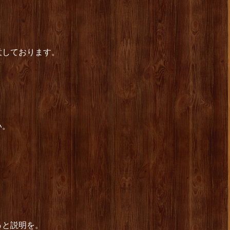
）
意しております。
い。
っと説明を。