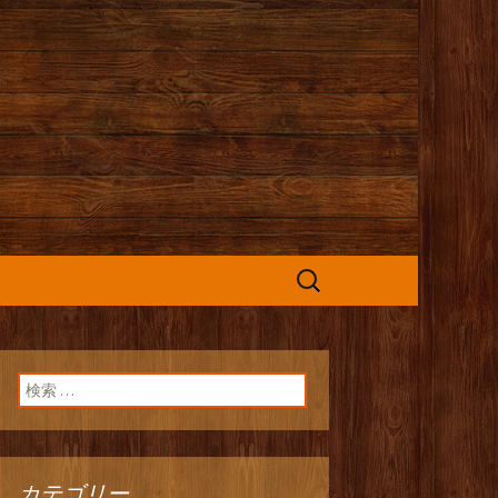
カフェ』よりお
検
索:
検索:
カテゴリー