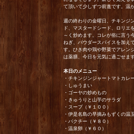
て頂いて少しずつ前進です。温
週の終わりの金曜日、チキンジ
ド、マスタードシード、ロリエ
～く炒めます。コレが俗に言う
ねぎ、パウダースパイスを加え
す。ひき肉や鶏や野菜でアレン
は薬膳、今日を元気に過ごせま
本日のメニュー
・チキンジンジャートマトカレ
・しゅうまい
・ゴーヤの炒めもの
・きゅうりと山芋のサラダ
・スープ（￥１００）
・伊是名島の早摘みもずくの温
・パクチー（￥８０）
・温泉卵（￥６０）