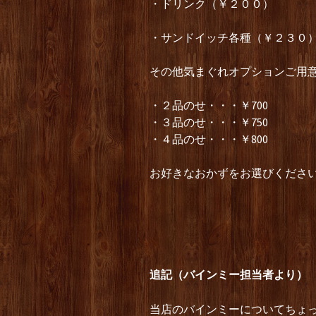
・ドリンク（￥２００）
・サンドイッチ各種（￥２３０
その他気まぐれオプションご用
・２品のせ・・・￥700
・３品のせ・・・￥750
・４品のせ・・・￥800
お好きなおかずをお選びくださ
追記（バインミー担当者より）
当店のバインミーについてちょ