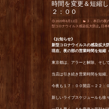
時間を変更＆短縮
２：００
2020年6月12日
３．本日の夜の部（L
型コロナウイルス感染拡大防止
,
日本
《お知らせ》
新型コロナウイルスの感染拡大
現在、夜の部の営業時間を短縮
東京都は、アラーと解除、そし
当店は引き続き営業時間を短縮
今夜も１７：００開店～２２：
新しいライブスケジュールも徐