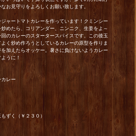
かなお見守りをよろしくお願い致します。
ンジャートマトカレーを作っています！クミンシー
を炒めたら、コリアンダー、ニンニク、生姜をよ～
今回のカレーのスタータースパイスです。この後玉
てよく炒め作ろうとしているカレーの原型を作りま
ジを加えたらオッケー。暑さに負けないようカレー
すように！
ーカレー
玉もずく（￥２３０）