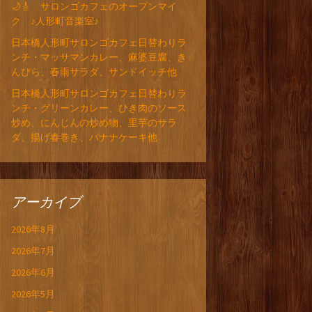
🌙🎸 サロンゴカフェのオープンマイ
ク ♪人形町音楽室♪
日本橋人形町サロンゴカフェ日替わりラ
ンチ・マッサマンカレー、麻婆豆腐、き
んぴら、春雨サラダ、サンドイッチ他
日本橋人形町サロンゴカフェ日替わりラ
ンチ・グリーンカレー、ひき肉のソース
炒め、にんじんの炒め物、里芋のサラ
ダ、揚げ春巻き、バナナケーキ他
アーカイブ
2026年8月
2026年7月
2026年6月
2026年5月