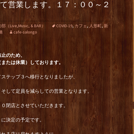
して営業します。１７：００～２
ive,Music, & BAR）
COVID-19
,
カフェ
,
人形町
,
新
橋
cafe-salongo
防止のため、
（または休業）しております。
てステップ３へ移行となりましたが、
、そして定員を減らしての営業となります。
００閉店とさせていただきます。
々に決定の予定です。