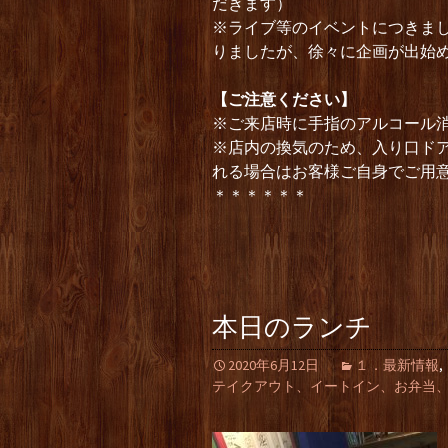
だきます）
※ライブ等のイベントにつきま
りましたが、徐々に企画が出始
【ご注意ください】
※ご来店時に手指のアルコール
※店内の換気のため、入り口ド
れる場合はお客様ご自身でご用
＊＊＊＊＊＊
本日のランチ
2020年6月12日
１．最新情報
,
テイクアウト、イートイン、お弁当