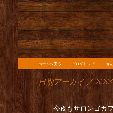
人形町の音楽カフェ『36
人形町の『
知らせ
コンテンツへ移動
ホームへ戻る
ブログトップ
過去
日別アーカイブ: 2020
今夜もサロンゴカ