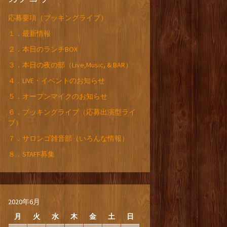
応募要項（ブッキングライブ）
１．最新情報
２．本日のランチBOX
３．本日の夜の部（Live,Music, & BAR）
４．LIVE・イベントのお知らせ
５．オープンマイクのお知らせ
６．ブッキングライブ（応募出演型ライ
ブ）
７．サロンゴ雑音部（いろんな情報）
８．STAFF募集
2020年6月
月
火
水
木
金
土
日