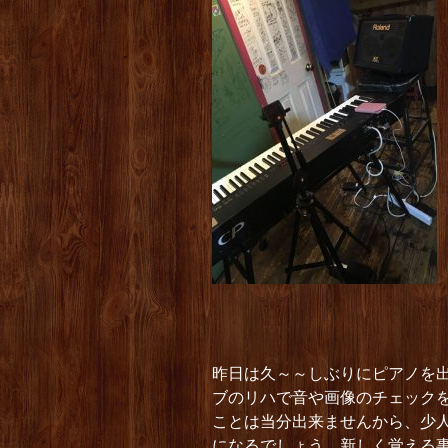
昨日は久～～しぶりにピアノを
ブのリハで音や画像のチェック
ことは当分出来ませんから、少
になるでしょう。新しく覚える