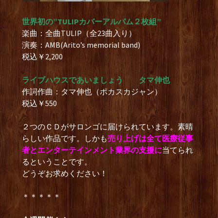
世界初の”TULIPカバーアルバム２枚組”
楽曲：全曲TULIP（全23曲入り）
演奏：AMB(Arito’s memorial band)
税込￥2,200
ライブハウスであいましょう タマ伸也
作詞作曲：タマ伸也（ポカスカジャン）
税込￥550
２つのＣＤがサロンゴに届けられています。素晴
らしい作品です。しかも
売り上げは全て医療従事
者とエンターテインメント業界の支援に
当てられ
るということです。
どうぞお求めください！
＊＊＊＊＊