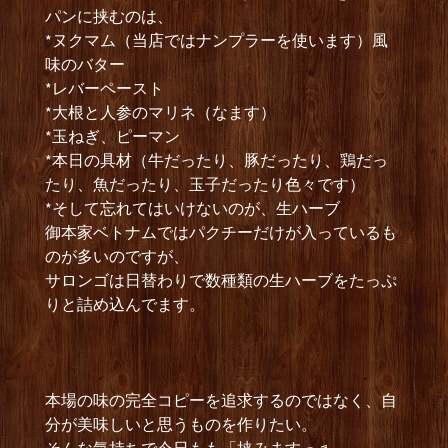
パンに挟むのは、
*ヌクマム（当店ではナンプラーを使います）風
味のバター
*レバーペースト
*大根と人参のマリネ（なます）
*玉ねぎ、ピーマン
*本日の具材（牛だったり、豚だったり、鶏だっ
たり、魚だったり、玉子だったり色々です）
*そして忘れてはいけないのが、生ハーブ
御本家ベトナムではパクチーだけが入っているも
のが多いのですが、
サロンゴは日替わりで数種類の生ハーブをたっぷ
りと詰め込んでます。
本場の味の完全コピーを追求するのではなく、自
分が美味しいと思うものを作りたい。