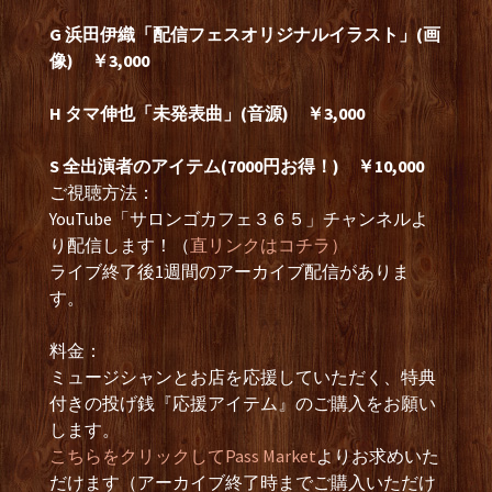
G 浜田伊織「配信フェスオリジナルイラスト」(画
像) ￥3,000
H タマ伸也「未発表曲」(音源) ￥3,000
S 全出演者のアイテム(7000円お得！) ￥10,000
ご視聴方法：
YouTube「サロンゴカフェ３６５」チャンネルよ
り配信します！（
直リンクはコチラ）
ライブ終了後1週間のアーカイブ配信がありま
す。
料金：
ミュージシャンとお店を応援していただく、特典
付きの投げ銭『応援アイテム』のご購入をお願い
します。
こちらをクリックしてPass Market
よりお求めいた
だけます（アーカイブ終了時までご購入いただけ