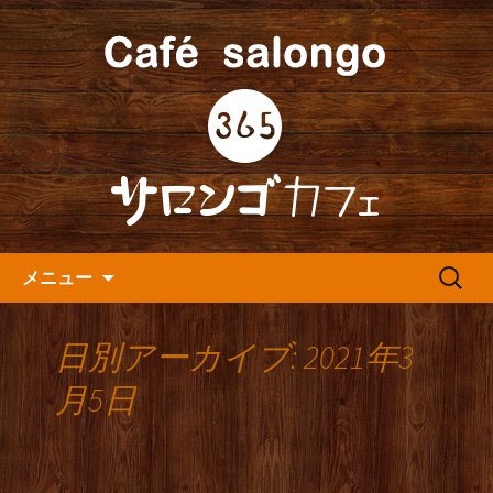
人形町の音楽カフェ『365カフェ』より
最新情報をお届けします。
人形町の『365(サロンゴ)カフ
ェ』よりお知らせ
コンテンツへ移動
検
メニュー
索:
日別アーカイブ: 2021年3
月5日