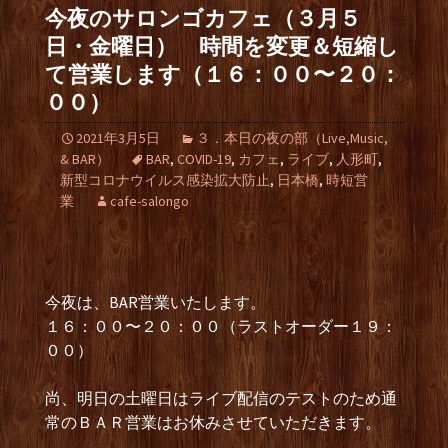
今夜のサロンゴカフェ（３月５
日・金曜日） 時間を変更＆短縮し
て営業します（１６：００〜２０：
００）
2021年3月5日
３．本日の夜の部（Live,Music,
& BAR）
BAR
,
COVID-19
,
カフェ
,
ライブ
,
人形町
,
新型コロナウイルス感染拡大防止
,
日本橋
,
時短営
業
cafe-salongo
今夜は、BAR営業いたします。
１６：００〜２０：００（ラストオーダー１９：
００）
尚、明日の土曜日はライブ配信のテストのため通
常のＢＡＲ営業はお休みさせていただきます。