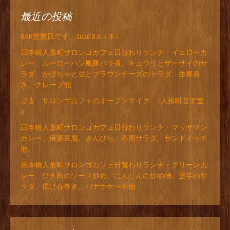
最近の投稿
BAR営業日です。2026.8.6（木）
日本橋人形町サロンゴカフェ日替わりランチ・イエローカ
レー、ルーローハン風豚バラ煮、キュウリとザーサイのサ
ラダ、かぼちゃと豆とブラウンチーズのサラダ、生春巻
き、クレープ他
🌙🎸 サロンゴカフェのオープンマイク ♪人形町音楽室
♪
日本橋人形町サロンゴカフェ日替わりランチ・マッサマン
カレー、麻婆豆腐、きんぴら、春雨サラダ、サンドイッチ
他
日本橋人形町サロンゴカフェ日替わりランチ・グリーンカ
レー、ひき肉のソース炒め、にんじんの炒め物、里芋のサ
ラダ、揚げ春巻き、バナナケーキ他