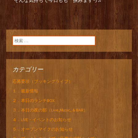
そんな気持ちで今日もも「挟みますっ♬
検索:
カテゴリー
応募要項（ブッキングライブ）
１．最新情報
２．本日のランチBOX
３．本日の夜の部（Live,Music, & BAR）
４．LIVE・イベントのお知らせ
５．オープンマイクのお知らせ