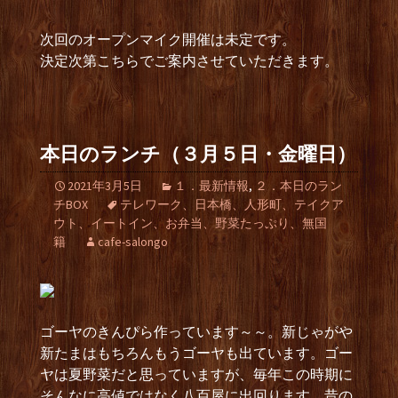
次回のオープンマイク開催は未定です。
決定次第こちらでご案内させていただきます。
本日のランチ（３月５日・金曜日）
2021年3月5日
１．最新情報
,
２．本日のラン
チBOX
テレワーク、日本橋、人形町、テイクア
ウト、イートイン、お弁当、野菜たっぷり、無国
籍
cafe-salongo
ゴーヤのきんぴら作っています～～。新じゃがや
新たまはもちろんもうゴーヤも出ています。ゴー
ヤは夏野菜だと思っていますが、毎年この時期に
そんなに高値ではなく八百屋に出回ります。昔の