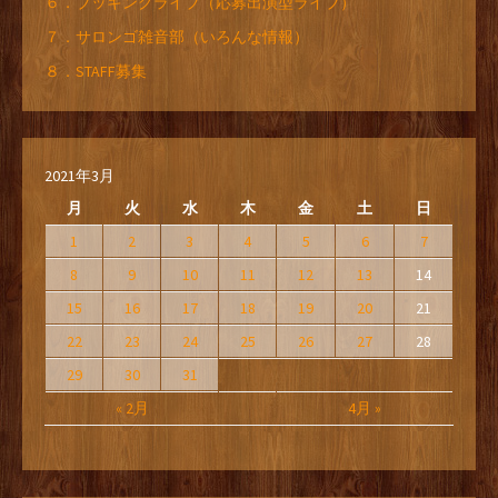
６．ブッキングライブ（応募出演型ライブ）
７．サロンゴ雑音部（いろんな情報）
８．STAFF募集
2021年3月
月
火
水
木
金
土
日
1
2
3
4
5
6
7
8
9
10
11
12
13
14
15
16
17
18
19
20
21
22
23
24
25
26
27
28
29
30
31
« 2月
4月 »