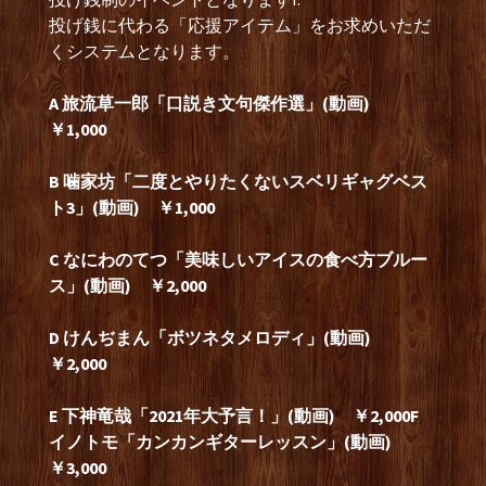
投げ銭に代わる「応援アイテム」をお求めいただ
くシステムとなります。
A 旅流草一郎「口説き文句傑作選」(動画)
￥1,000
B 噛家坊「二度とやりたくないスベリギャグベス
ト3」(動画) ￥1,000
C なにわのてつ「美味しいアイスの食べ方ブルー
ス」(動画) ￥2,000
D けんぢまん「ボツネタメロディ」(動画)
￥2,000
E 下神竜哉「2021年大予言！」(動画) ￥2,000
F
イノトモ「カンカンギターレッスン」(動画)
￥3,000