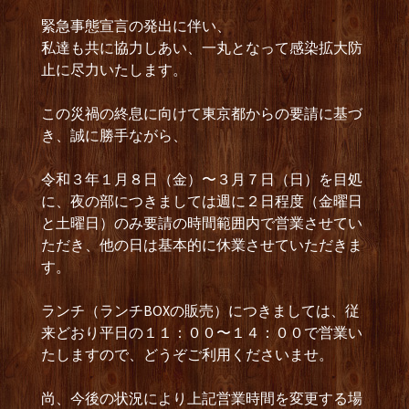
緊急事態宣言の発出に伴い、
私達も共に協力しあい、一丸となって感染拡大防
止に尽力いたします。
この災禍の終息に向けて東京都からの要請に基づ
き、誠に勝手ながら、
令和３年１月８日（金）〜３月７日（日）を目処
に、夜の部につきましては週に２日程度（金曜日
と土曜日）のみ要請の時間範囲内で営業させてい
ただき、他の日は基本的に休業させていただきま
す。
ランチ（ランチBOXの販売）につきましては、従
来どおり平日の１１：００〜１４：００で営業い
たしますので、どうぞご利用くださいませ。
尚、今後の状況により上記営業時間を変更する場