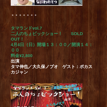
＊＊＊＊＊＊＊
タマランドvol.7
二人のちょビックショー！ SOLD
OUT！
4月4日（日）開場１３：００／開演１４：
００
料金¥2,800
出演
タマ伸也／大久保ノブオ ゲスト：ポカス
カジャン