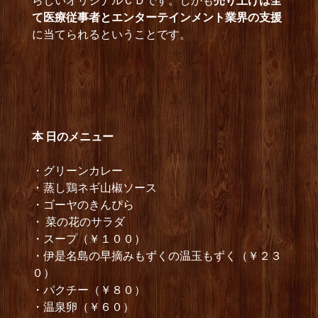
らしいオリジナルＣＤです。しかも
売り上げは全
て医療従事者とエンターテインメント業界の支援
に当てられるということです。
本 日のメニュー
・グリーンカレー
・蒸し鶏ネギ山椒ソース
・ゴーヤのきんぴら
・ 菜の花のサラダ
・スープ（￥１００）
・伊是名島の早摘みもずくの温玉もずく（￥２３
０）
・パクチー（￥８０）
・温泉卵（￥６０）