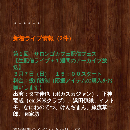
＊＊＊＊＊＊
新着ライブ情報（2件）
第１回 サロンゴカフェ配信フェス
【生配信ライブ＋１週間のアーカイブ放
送】
３月７日（日） １５：００スタート
料金：投げ銭制（応援アイテムの購入をお
願いします）
出演：タマ伸也（ポカスカジャン）、下神
竜哉（ex.米米クラブ）、浜田伊織、イノト
モ、なにわのてつ、けんぢまん、旅流草一
郎、噛家坊
投げ銭制のイベントとなりますf.