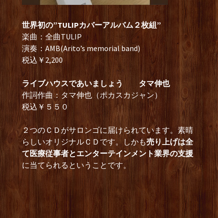
世界初の”TULIPカバーアルバム２枚組”
楽曲：全曲TULIP
演奏：AMB(Arito’s memorial band)
税込￥2,200
ライブハウスであいましょう タマ伸也
作詞作曲：タマ伸也（ポカスカジャン）
税込￥５５０
２つのＣＤがサロンゴに届けられています。素晴
らしいオリジナルＣＤです。しかも
売り上げは全
て医療従事者とエンターテインメント業界の支援
に当てられるということです。