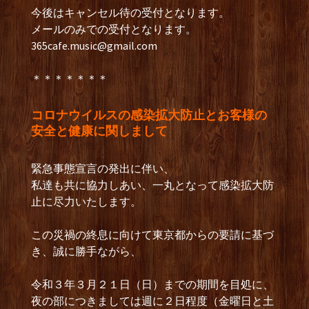
今後はキャンセル待の受付となります。
メールのみでの受付となります。
365cafe.music@gmail.com
＊＊＊＊＊＊＊
コロナウイルスの感染拡大防止とお客様の
安全と健康に関しまして
緊急事態宣言の発出に伴い、
私達も共に協力しあい、一丸となって感染拡大防
止に尽力いたします。
この災禍の終息に向けて東京都からの要請に基づ
き、誠に勝手ながら、
令和３年３月２１日（日）までの期間を目処に、
夜の部につきましては週に２日程度（金曜日と土