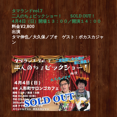
タマランドvol.7
二人のちょビックショー！ SOLD OUT！
4月4日（日）開場１３：００／開演１４：００
料金¥2,800
出演
タマ伸也／大久保ノブオ ゲスト：ポカスカジャ
ン