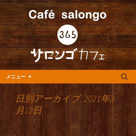
人形町の音楽カフェ『365カフェ』より
最新情報をお届けします。
人形町の『365(サロンゴ)カフ
ェ』よりお知らせ
コンテンツへ移動
検
メニュー
索:
日別アーカイブ: 2021年3
月12日