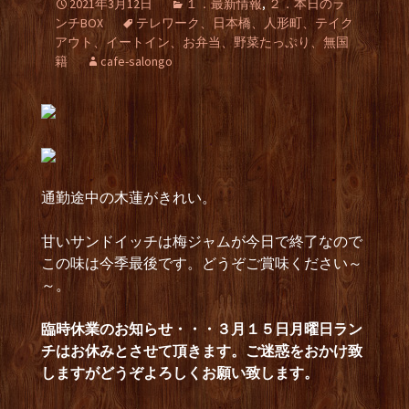
2021年3月12日
１．最新情報
,
２．本日のラ
ンチBOX
テレワーク、日本橋、人形町、テイク
アウト、イートイン、お弁当、野菜たっぷり、無国
籍
cafe-salongo
通勤途中の木蓮がきれい。
甘いサンドイッチは梅ジャムが今日で終了なので
この味は今季最後です。どうぞご賞味ください～
～。
臨時休業のお知らせ・・・３月１５日月曜日ラン
チはお休みとさせて頂きます。ご迷惑をおかけ致
しますがどうぞよろしくお願い致します。