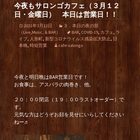
今夜もサロンゴカフェ（３月１２
日・金曜日） 本日は営業日！！
2021年3月12日
３．本日の夜の部
（Live,Music, & BAR）
BAR
,
COVID-19
,
カフェ
,
ラ
イブ
,
人形町
,
新型コロナウイルス感染拡大防止
,
日
本橋
,
時短営業
cafe-salongo
今夜と明日晩はBAR営業日です！
お食事は、アスパラの肉巻き、他。
２０：００閉店（１９：００ラストオーダー）で
す。
元気な方はどうぞお顔を見せにいらしてください
ねー♬