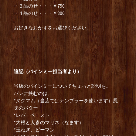
・３品のせ・・・￥750
・４品のせ・・・￥800
お好きなおかずをお選びください。
追記（バインミー担当者より）
当店のバインミーについてちょっと説明を。
パンに挟むのは、
*ヌクマム（当店ではナンプラーを使います）風
味のバター
*レバーペースト
*大根と人参のマリネ（なます）
*玉ねぎ、ピーマン