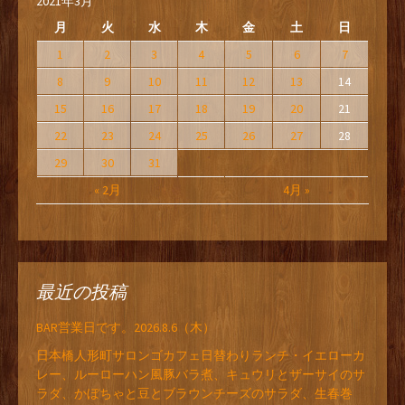
2021年3月
月
火
水
木
金
土
日
1
2
3
4
5
6
7
8
9
10
11
12
13
14
15
16
17
18
19
20
21
22
23
24
25
26
27
28
29
30
31
« 2月
4月 »
最近の投稿
BAR営業日です。2026.8.6（木）
日本橋人形町サロンゴカフェ日替わりランチ・イエローカ
レー、ルーローハン風豚バラ煮、キュウリとザーサイのサ
ラダ、かぼちゃと豆とブラウンチーズのサラダ、生春巻