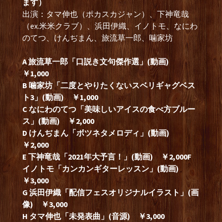
ます）
出演：タマ伸也（ポカスカジャン）、下神竜哉
（ex.米米クラブ）、浜田伊織、イノトモ、なにわ
のてつ、けんぢまん、旅流草一郎、噛家坊
A 旅流草一郎「口説き文句傑作選」(動画)
￥1,000
B 噛家坊「二度とやりたくないスベリギャグベス
ト3」(動画) ￥1,000
C なにわのてつ「美味しいアイスの食べ方ブルー
ス」(動画) ￥2,000
D けんぢまん「ボツネタメロディ」(動画)
￥2,000
E 下神竜哉「2021年大予言！」(動画) ￥2,000
F
イノトモ「カンカンギターレッスン」(動画)
￥3,000
G 浜田伊織「配信フェスオリジナルイラスト」(画
像) ￥3,000
H タマ伸也「未発表曲」(音源) ￥3,000