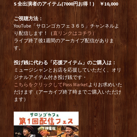
S 全出演者のアイテム(7000円お得！) ￥10,000
ご視聴方法：
YouTube「サロンゴカフェ３６５」チャンネルよ
り配信します！（
直リンクはコチラ）
ライブ終了後1週間のアーカイブ配信がありま
す。
投げ銭に代わる「応援アイテム」のご購入は：
ミュージシャンとお店を応援していただく、オリ
ジナルアイテム付き投げ銭です・
こちらをクリックしてPass Market
よりお求めいた
だけます（アーカイブ終了時までご購入いただけ
ます）