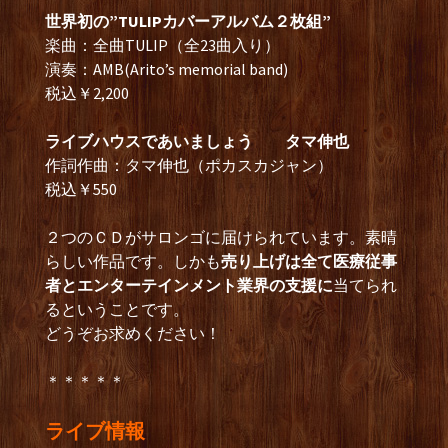
世界初の”TULIPカバーアルバム２枚組”
楽曲：全曲TULIP（全23曲入り）
演奏：AMB(Arito’s memorial band)
税込￥2,200
ライブハウスであいましょう タマ伸也
作詞作曲：タマ伸也（ポカスカジャン）
税込￥550
２つのＣＤがサロンゴに届けられています。素晴
らしい作品です。しかも
売り上げは全て医療従事
者とエンターテインメント業界の支援に
当てられ
るということです。
どうぞお求めください！
＊＊＊＊＊
ライブ情報