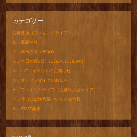
カテゴリー
応募要項（ブッキングライブ）
１．最新情報
２．本日のランチBOX
３．本日の夜の部（Live,Music, & BAR）
４．LIVE・イベントのお知らせ
５．オープンマイクのお知らせ
６．ブッキングライブ（応募出演型ライブ）
７．サロンゴ雑音部（いろんな情報）
８．STAFF募集