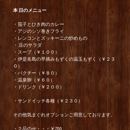
本 日のメニュー
・茄子とひき肉のカレー
・アジのシソ巻きフライ
・レンコンとズッキーニの炒めもの
・ 豆のサラダ
・スープ（￥１００）
・伊是名島の早摘みもずくの温玉もずく（￥２３
０）
・パクチー（￥８０）
・温泉卵（￥６０）
・ドリンク（￥２００）
・サンドイッチ各種（￥２３０）
その他気まぐれオプションご用意しております。
・２品のせ・・・￥700