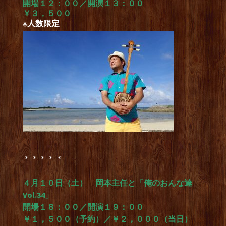
開場１２：００／開演１３：００
￥３，５００
※人数限定
＊＊＊＊＊
４月１０日（土） 岡本主任と「俺のおんな達
Vol.34」
開場１８：００／開演１９：００
￥１，５００（予約）／￥２，０００（当日）