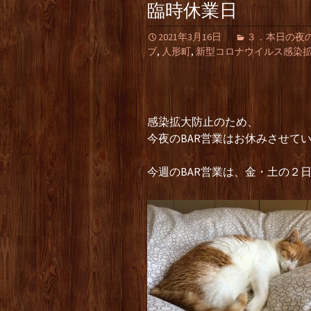
臨時休業日
2021年3月16日
３．本日の夜の部（L
ブ
,
人形町
,
新型コロナウイルス感染
感染拡大防止のため、
今夜のBAR営業はお休みさせて
今週のBAR営業は、金・土の２