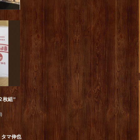
ム２枚組”
)
 タマ伸也