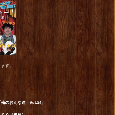
ります。
。
のおんな達 Vol.34」
０
０００（当日）