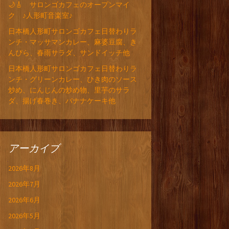
🌙🎸 サロンゴカフェのオープンマイ
ク ♪人形町音楽室♪
日本橋人形町サロンゴカフェ日替わりラ
ンチ・マッサマンカレー、麻婆豆腐、き
んぴら、春雨サラダ、サンドイッチ他
日本橋人形町サロンゴカフェ日替わりラ
ンチ・グリーンカレー、ひき肉のソース
炒め、にんじんの炒め物、里芋のサラ
ダ、揚げ春巻き、バナナケーキ他
アーカイブ
2026年8月
2026年7月
2026年6月
2026年5月