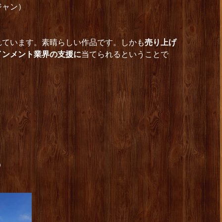
ジャン）
れています。素晴らしい作品です。しかも
売り上げ
インメント業界の支援に
当てられるということで
０