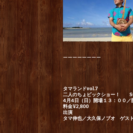
ーーーーーーーー
タマランドvol.7
二人のちょビックショー！ SOL
4月4日（日）開場１３：００／
料金¥2,800
出演
タマ伸也／大久保ノブオ ゲス