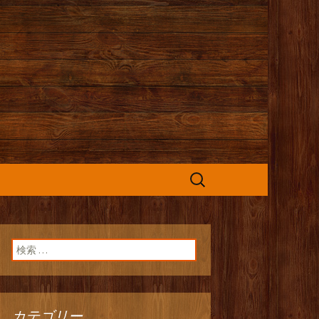
カフェ』よりお
検
索:
検索:
カテゴリー