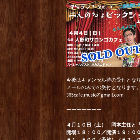
今後はキャンセル待の受付とな
メールのみでの受付となります
365cafe.music@gmail.com
ーーーーーーー
４月１０日（土） 岡本主任と「俺
開場１８：００／開演１９：０
￥１，５００（予約）／￥２，