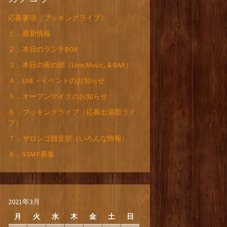
応募要項（ブッキングライブ）
１．最新情報
２．本日のランチBOX
３．本日の夜の部（Live,Music, & BAR）
４．LIVE・イベントのお知らせ
５．オープンマイクのお知らせ
６．ブッキングライブ（応募出演型ライ
ブ）
７．サロンゴ雑音部（いろんな情報）
８．STAFF募集
2021年3月
月
火
水
木
金
土
日