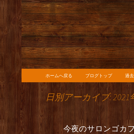
人形町の音楽カフェ『36
人形町の『
知らせ
コンテンツへ移動
ホームへ戻る
ブログトップ
過去
日別アーカイブ: 2021
今夜のサロンゴカ