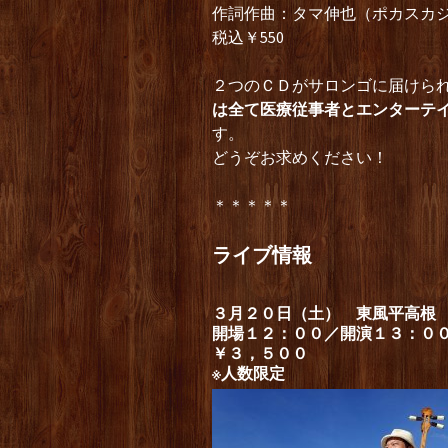
作詞作曲：タマ伸也（ポカスカ
税込￥550
２つのＣＤがサロンゴに届けら
は全て医療従事者とエンターテ
す。
どうぞお求めください！
＊＊＊＊＊
ライブ情報
３月２０日（土） 東風平高根
開場１２：００／開演１３：０
￥３，５００
※人数限定