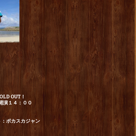
D OUT！
開演１４：００
ト：ポカスカジャン