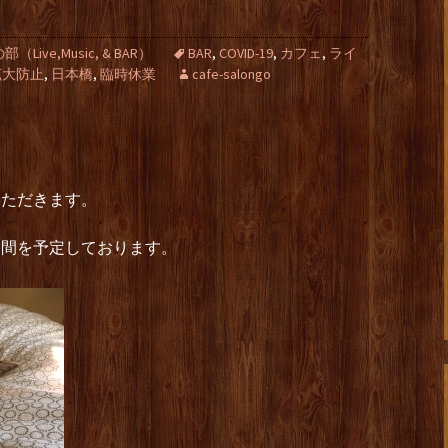
ive,Music, & BAR）
BAR
,
COVID-19
,
カフェ
,
ライ
拡大防止
,
日本橋
,
臨時休業
cafe-salongo
いただきます。
日間を予定しております。