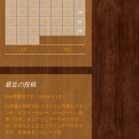
1
2
3
4
5
6
7
8
9
10
11
12
13
14
15
16
17
18
19
20
21
22
23
24
25
26
27
28
29
30
31
« 2月
4月 »
最近の投稿
BAR営業日です。2026.8.6（木）
日本橋人形町サロンゴカフェ日替わりラ
ンチ・イエローカレー、ルーローハン風
豚バラ煮、キュウリとザーサイのサラ
ダ、かぼちゃと豆とブラウンチーズのサ
ラダ、生春巻き、クレープ他