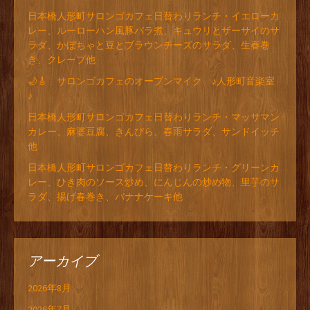
日本橋人形町サロンゴカフェ日替わりランチ・イエローカ
レー、ルーローハン風豚バラ煮、キュウリとザーサイのサ
ラダ、かぼちゃと豆とブラウンチーズのサラダ、生春巻
き、クレープ他
🌙🎸 サロンゴカフェのオープンマイク ♪人形町音楽室
♪
日本橋人形町サロンゴカフェ日替わりランチ・マッサマン
カレー、麻婆豆腐、きんぴら、春雨サラダ、サンドイッチ
他
日本橋人形町サロンゴカフェ日替わりランチ・グリーンカ
レー、ひき肉のソース炒め、にんじんの炒め物、里芋のサ
ラダ、揚げ春巻き、バナナケーキ他
アーカイブ
2026年8月
2026年7月