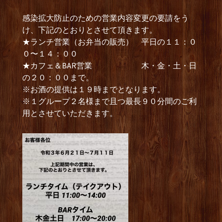
感染拡大防止のための営業内容変更の要請をう
け、下記のとおりとさせて頂きます。
★ランチ営業（お弁当の販売） 平日の１１：０
０〜１４：００
★カフェ＆BAR営業 木・金・土・日
の２０：００まで。
※お酒の提供は１９時までとなります。
※１グループ２名様まで且つ最長９０分間のご利
用とさせていただきます。