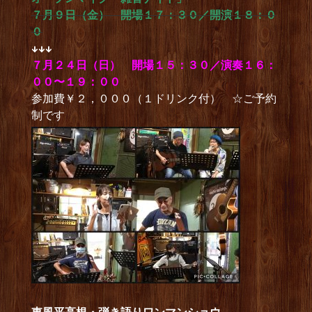
７月９日（金） 開場１７：３０／開演１８：０
０
↓↓↓
７月２４日（日） 開場１５：３０／演奏１６：
００〜１９：００
参加費￥２，０００（１ドリンク付） ☆ご予約
制です