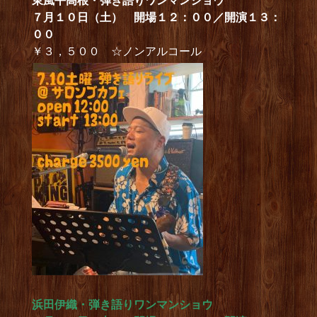
東風平高根・弾き語りワンマンショウ
７月１０日（土） 開場１２：００／開演１３：
００
￥３，５００ ☆ノンアルコール
浜田伊織・弾き語りワンマンショウ