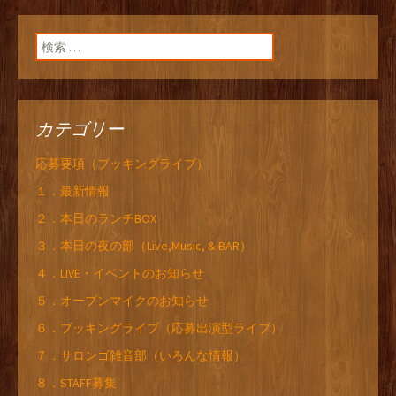
検索:
カテゴリー
応募要項（ブッキングライブ）
１．最新情報
２．本日のランチBOX
３．本日の夜の部（Live,Music, & BAR）
４．LIVE・イベントのお知らせ
５．オープンマイクのお知らせ
６．ブッキングライブ（応募出演型ライブ）
７．サロンゴ雑音部（いろんな情報）
８．STAFF募集