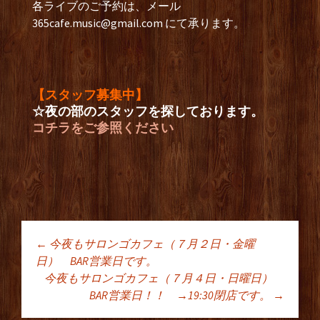
各ライブのご予約は、メール
365cafe.music@gmail.com
にて承ります。
【スタッフ募集中】
☆夜の部のスタッフを探しております。
コチラをご参照ください
←
今夜もサロンゴカフェ（７月２日・金曜
投稿ナビゲーショ
日） BAR営業日です。
今夜もサロンゴカフェ（７月４日・日曜日）
BAR営業日！！ →19:30閉店です。
→
ン