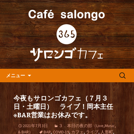
人形町の音楽カフェ『365カフェ』より
最新情報をお届けします。
人形町の『365(サロンゴ)カフ
ェ』よりお知らせ
コンテンツへ移動
検
メニュー
索:
今夜もサロンゴカフェ（７月３
日・土曜日） ライブ！岡本主任
※BAR営業はお休みです。
2021年7月3日
３．本日の夜の部（Live,Music,
& BAR）
BAR
,
COVID-19
,
カフェ
,
ライブ
,
人形町
,