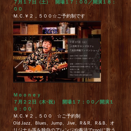
７月１７日（土） 開場１７：００／開演１８：
００
Ｍ.Ｃ.￥２，５００☆ご予約制です
Ｍｏｏｎｅｙ
７月２２日（木･祝） 開場１７：００／開演１
８：００
Ｍ.Ｃ.￥２，５００ ☆ご予約制
Old Jazz、Blues、Jump、Jive、R＆R、R＆B、オ
リジナル等を独自のアレンジや奏法でcoolに歌う