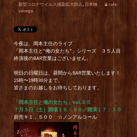
新型コロナウイルス感染拡大防止
,
日本橋
cafe-
salongo
今夜は、岡本主任のライブ
「岡本主任と”俺の女たち”」シリーズ ３５人目
終演後のBAR営業はございません。
明日の日曜日は、昼間からBAR営業いたします！
15時〜19時30分まで。
皆さまのお越しをお待ちしております。
「岡本主任と俺の女たち」Vol.３５
７月３日（土）開場１６：３０／開演１７：３０
前売￥１，５００ ☆ノンアルコール