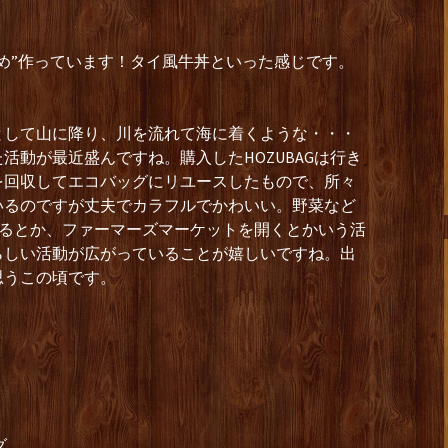
め”作っています！タイ風牛丼といった感じです。
として山に降り、川を流れて海に着くような・・・
活動が最近盛んですね。購入したHOZUBAGは行き
を回収してエコバッグにリユースしたもので、所々
いるのですが丈夫でカラフルでかわいい。野菜など
売るとか、ファーマーズマーケットを開くとかいう活
らしい活動が広がっていることが嬉しいですね。出
思うこの頃です。
ダ