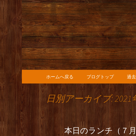
人形町の音楽カフェ『36
人形町の『
知らせ
コンテンツへ移動
ホームへ戻る
ブログトップ
過去
日別アーカイブ: 2021
本日のランチ（７