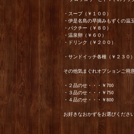
・スープ（￥１００）
・伊是名島の早摘みもずくの温
・パクチー（￥８０）
・温泉卵（￥６０）
・ドリンク（￥２００）
・サンドイッチ各種（￥２３０
その他気まぐれオプションご用
・２品のせ・・・￥700
・３品のせ・・・￥750
・４品のせ・・・￥800
お好きなおかずをお選びくださ