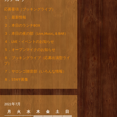
応募要項（ブッキングライブ）
１．最新情報
２．本日のランチBOX
３．本日の夜の部（Live,Music, & BAR）
４．LIVE・イベントのお知らせ
５．オープンマイクのお知らせ
６．ブッキングライブ（応募出演型ライ
ブ）
７．サロンゴ雑音部（いろんな情報）
８．STAFF募集
2021年7月
月
火
水
木
金
土
日