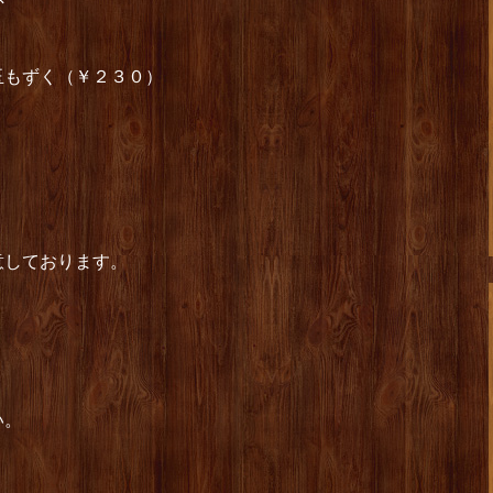
玉もずく（￥２３０）
）
意しております。
い。