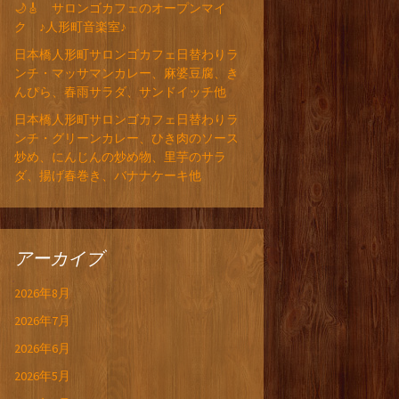
🌙🎸 サロンゴカフェのオープンマイ
ク ♪人形町音楽室♪
日本橋人形町サロンゴカフェ日替わりラ
ンチ・マッサマンカレー、麻婆豆腐、き
んぴら、春雨サラダ、サンドイッチ他
日本橋人形町サロンゴカフェ日替わりラ
ンチ・グリーンカレー、ひき肉のソース
炒め、にんじんの炒め物、里芋のサラ
ダ、揚げ春巻き、バナナケーキ他
アーカイブ
2026年8月
2026年7月
2026年6月
2026年5月