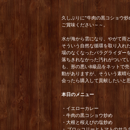
久しぶりに”牛肉の黒コショウ炒
ご賞味ください～～。
水が海から雲になり、やがて雨
そういう自然な循環を取り入れた
場のなくなったパラグライダー
落ちきれなかった汚れがついて
も、形の悪いB級品をネットで
動がありますが、そういう素晴
会ったら購入して貢献したいと
本日のメニュー
・イエローカレー
・牛肉の黒コショウ炒め
・大根と桜えびの塩炒め
・ ブロッコリーとトマトのサラ