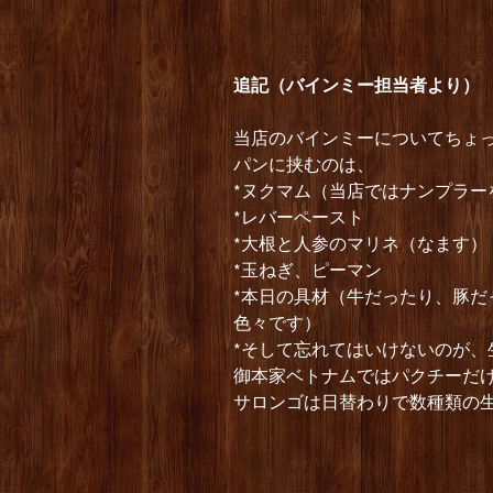
追記（バインミー担当者より）
当店のバインミーについてちょ
パンに挟むのは、
*ヌクマム（当店ではナンプラー
*レバーペースト
*大根と人参のマリネ（なます）
*玉ねぎ、ピーマン
*本日の具材（牛だったり、豚
色々です）
*そして忘れてはいけないのが、
御本家ベトナムではパクチーだ
サロンゴは日替わりで数種類の