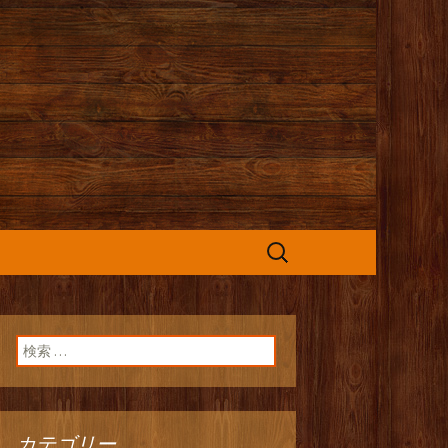
カフェ』よりお
検
索:
検索:
カテゴリー