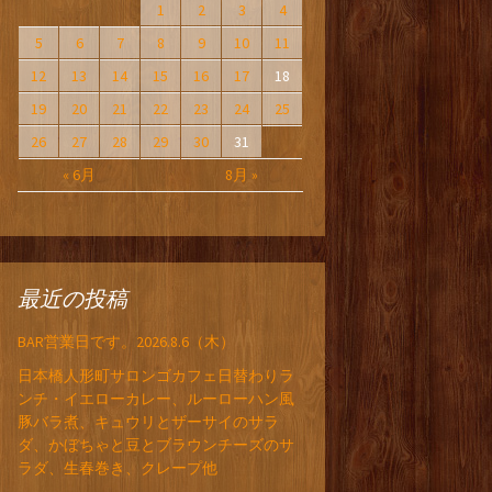
1
2
3
4
5
6
7
8
9
10
11
12
13
14
15
16
17
18
19
20
21
22
23
24
25
26
27
28
29
30
31
« 6月
8月 »
最近の投稿
BAR営業日です。2026.8.6（木）
日本橋人形町サロンゴカフェ日替わりラ
ンチ・イエローカレー、ルーローハン風
豚バラ煮、キュウリとザーサイのサラ
ダ、かぼちゃと豆とブラウンチーズのサ
ラダ、生春巻き、クレープ他